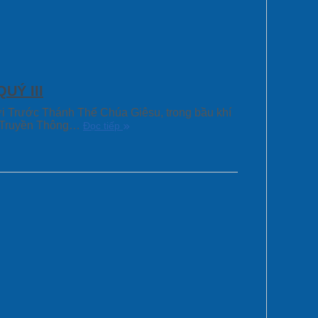
UÝ III
ới Trước Thánh Thể Chúa Giêsu, trong bầu khí
Ban Truyền Thông…
Đọc tiếp