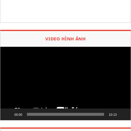
VIDEO HÌNH ẢNH
Trình
chơi
Video
00:00
10:13