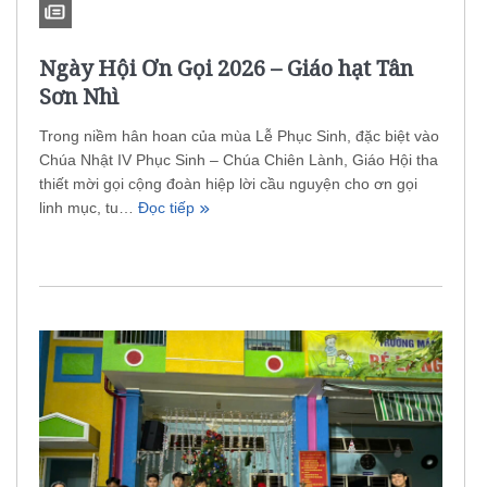
VĂN HOÁ NGHỆ THUẬT
Ngày Hội Ơn Gọi 2026 – Giáo hạt Tân
TƯ LIỆU
Sơn Nhì
GIỚI THIỆU
Trong niềm hân hoan của mùa Lễ Phục Sinh, đặc biệt vào
LIÊN HỆ
Chúa Nhật IV Phục Sinh – Chúa Chiên Lành, Giáo Hội tha
thiết mời gọi cộng đoàn hiệp lời cầu nguyện cho ơn gọi
linh mục, tu…
Đọc tiếp