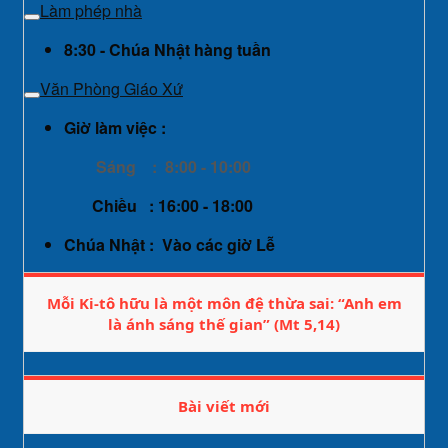
Làm phép nhà
8:30 - Chúa Nhật hàng tuần
Văn Phòng Giáo Xứ
Giờ làm việc :
Sáng : 8:00 - 10:00
Chiều : 16:00 - 18:00
Chúa Nhật : Vào các giờ Lễ
Mỗi Ki-tô hữu là một môn đệ thừa sai: “Anh em
là ánh sáng thế gian” (Mt 5,14)
Bài viết mới