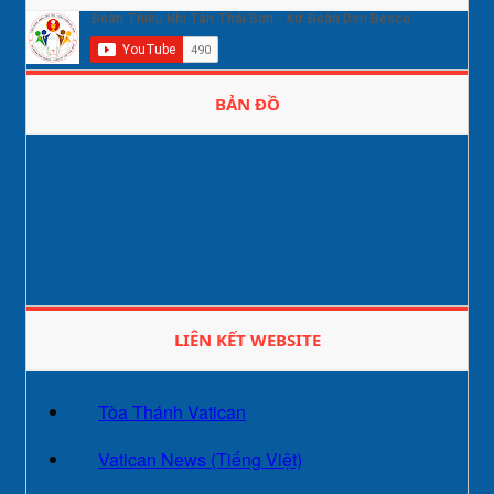
BẢN ĐỒ
LIÊN KẾT WEBSITE
Tòa Thánh Vatican
Vatican News (Tiếng Việt)