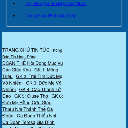
Hội Đồng Giám Mục Việt Nam
Tống Giáo Phận Sài Gòn
TRANG CHỦ
TIN TỨC
Thông
Báo
Tin Hoạt Động
ĐOÀN THỂ
Hội Đồng Mục Vụ
Các Giáo Khu
GK 1: Mông
Triệu
GK 2: Trái Tim Đức Mẹ
Vô Nhiễm
GK 3: Đức Mẹ Vô
Nhiễm
GK 4: Các Thánh Tử
Đạo
GK 5: Giuse Thợ
GK 6:
Đức Mẹ Hằng Cứu Giúp
Thiếu Nhi Thánh Thể
Ca
Đoàn
Ca Đoàn Thiếu Nhi
Ca Đoàn Teresa
Gia Đình