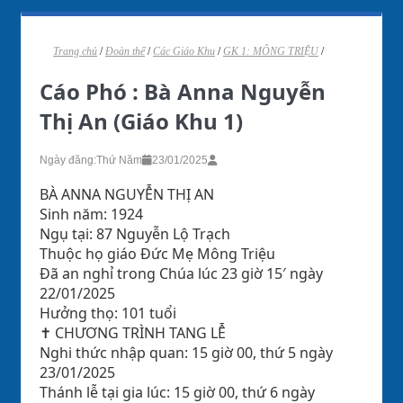
Trang chủ
/
Đoàn thể
/
Các Giáo Khu
/
GK 1: MÔNG TRIỆU
/
Cáo Phó : Bà Anna Nguyễn
Thị An (Giáo Khu 1)
Ngày đăng:
Thứ Năm
23/01/2025
BÀ ANNA NGUYỄN THỊ AN
Sinh năm: 1924
Ngụ tại: 87 Nguyễn Lộ Trạch
Thuộc họ giáo Đức Mẹ Mông Triệu
Đã an nghỉ trong Chúa lúc 23 giờ 15′ ngày
22/01/2025
Hưởng thọ: 101 tuổi
✝️ CHƯƠNG TRÌNH TANG LỄ
Nghi thức nhập quan: 15 giờ 00, thứ 5 ngày
23/01/2025
Thánh lễ tại gia lúc: 15 giờ 00, thứ 6 ngày