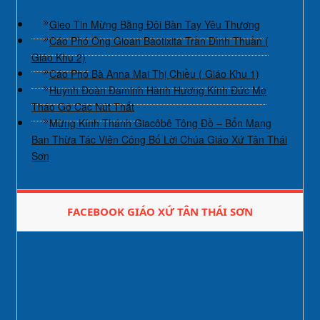
Gieo Tin Mừng Bằng Đôi Bàn Tay Yêu Thương
Cáo Phó Ông Gioan Baotixita Trần Đình Thuần (
Giáo Khu 2)
Cáo Phó Bà Anna Mai Thị Chiều ( Giáo Khu 1)
Huynh Đoàn Đaminh Hành Hương Kính Đức Mẹ
Tháo Gỡ Các Nút Thắt
Mừng Kính Thánh Giacôbê Tông Đồ – Bổn Mạng
Ban Thừa Tác Viên Công Bố Lời Chúa Giáo Xứ Tân Thái
Sơn
FACEBOOK GIÁO XỨ TÂN THÁI SƠN