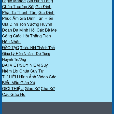
Legio Mariae
Gia Đình Lòng
Chúa Thương Sót
Gia Đình
Phạt Tạ Thánh Tâm
Gia Đình
Phúc Âm
Gia Đình Tận Hiến
Gia Đình Tôn Vương
Huynh
Đoàn Đa Minh
Hội Các Bà Mẹ
Công Giáo
Hội Thăng Tiến
Hôn Nhân
ĐÀO TẠO
Thiếu Nhi Thánh Thể
Giáo Lý Hôn Nhân - Dự Tòng
Huynh Trưởng
BÀI VIẾT/SUY NIỆM
Suy
Niệm Lời Chúa
Suy Tư
TƯ LIỆU
Hình Ảnh
Video
Các
Biểu Mẫu Giáo Xứ
GIỚI THIỆU
Giáo Xứ
Cha Xứ
Các Giáo Họ