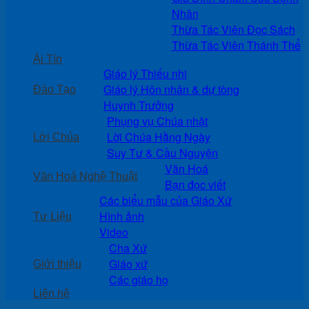
Nhân
Thừa Tác Viên Đọc Sách
Thừa Tác Viên Thánh Thể
Ái Tín
Giáo lý Thiếu nhi
Giáo lý Hôn nhân & dự tòng
Đào Tạo
Huynh Trưởng
Phụng vụ Chúa nhật
Lời Chúa Hằng Ngày
Lời Chúa
Suy Tư & Cầu Nguyện
Văn Hoá
Văn Hoá Nghệ Thuật
Bạn đọc viết
Các biểu mẫu của Giáo Xứ
Hình ảnh
Tư Liệu
Video
Cha Xứ
Giáo xứ
Giới thiệu
Các giáo họ
Liên hệ