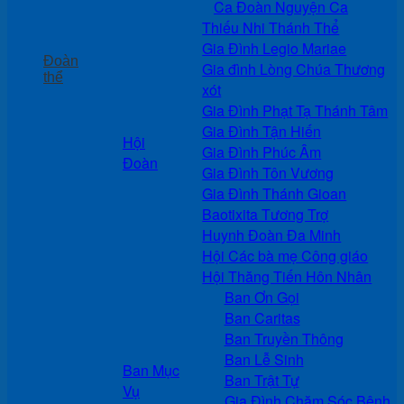
Ca Đoàn Nguyện Ca
Thiếu Nhi Thánh Thể
Gia Đình Legio Mariae
Đoàn
Gia đình Lòng Chúa Thương
thể
xót
Gia Đình Phạt Tạ Thánh Tâm
Gia Đình Tận Hiến
Hội
Gia Đình Phúc Âm
Đoàn
Gia Đình Tôn Vương
Gia Đình Thánh Gioan
Baotixita Tương Trợ
Huynh Đoàn Đa Minh
Hội Các bà mẹ Công giáo
Hội Thăng Tiến Hôn Nhân
Ban Ơn Gọi
Ban Caritas
Ban Truyền Thông
Ban Lễ Sinh
Ban Mục
Ban Trật Tự
Vụ
Gia Đình Chăm Sóc Bệnh