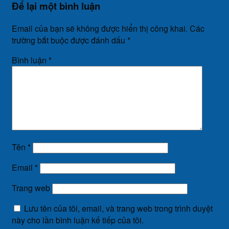
Để lại một bình luận
Email của bạn sẽ không được hiển thị công khai.
Các
trường bắt buộc được đánh dấu
*
Bình luận
*
Tên
*
Email
*
Trang web
Lưu tên của tôi, email, và trang web trong trình duyệt
này cho lần bình luận kế tiếp của tôi.