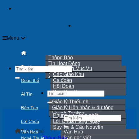
Skip
to
content
Menu
Thông Báo
Tin Hoạt Động
Tin tức
Hội Đồng Mục Vụ
Rao Hôn Phối
Các Giáo Khu
Cáo Phó
Ca đoàn
Đoàn thể
Hội Đoàn
Ban Mục Vụ
Ái Tín
Giáo lý Thiếu nhi
Giáo lý Hôn nhân & dự tòng
Đào Tạo
Huynh Trưởng
Phụng vụ Chúa nhật
Lời Chúa Hằng Ngày
Lời Chúa
Suy Tư & Cầu Nguyện
Trang Chủ
Văn Hoá
Văn Hoá
Thông Báo
Bạn đọc viết
Nghệ Thuật