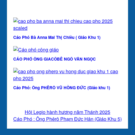
Cáo Phó Bà Anna Mai Thị Chiều ( Giáo Khu 1)
CÁO PHÓ ÔNG GIACÔBÊ NGÔ VĂN NGỌC
Cáo Phó: Ông PHÊRÔ VŨ HỒNG ĐỨC (Giáo khu 1)
Hội Legio hành hương năm Thánh 2025
Cáo Phó : Ông Phêrô Phạm Đức Hân (Giáo Khu 5)