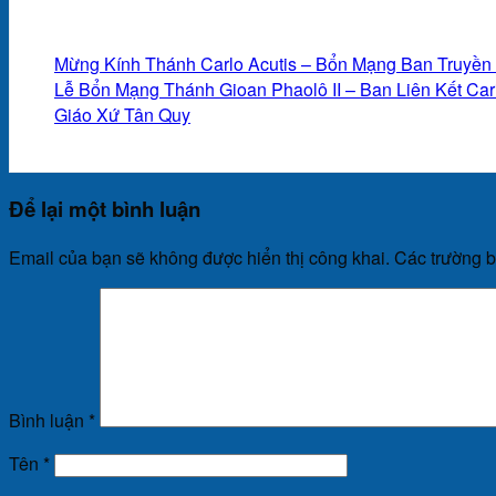
Mừng Kính Thánh Carlo Acutis – Bổn Mạng Ban Truyền
Lễ Bổn Mạng Thánh Gioan Phaolô II – Ban Liên Kết Ca
Giáo Xứ Tân Quy
Để lại một bình luận
Email của bạn sẽ không được hiển thị công khai.
Các trường 
Bình luận
*
Tên
*