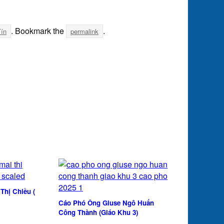
. Bookmark the
.
Tín
permalink
Thị Chiều (
Cáo Phó Ông Giuse Ngô Huấn
Công Thành (Giáo Khu 3)