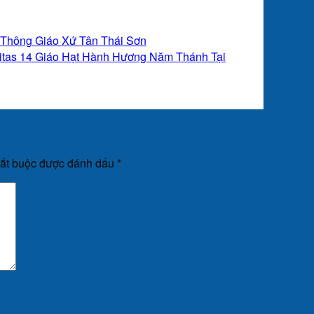
 Thông Giáo Xứ Tân Thái Sơn
ritas 14 Giáo Hạt Hành Hương Năm Thánh Tại
bắt buộc được đánh dấu
*