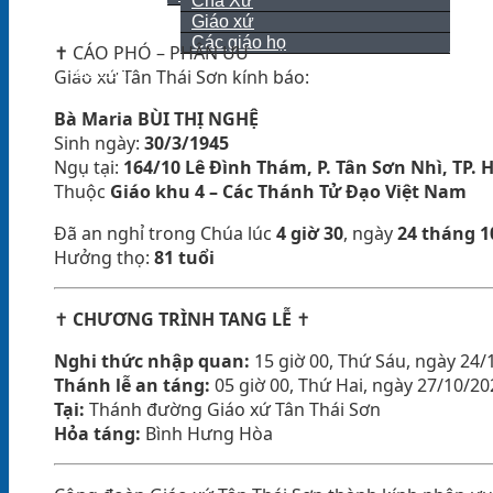
Cha Xứ
Giáo xứ
Giới thiệu
Các giáo họ
✝️ CÁO PHÓ – PHÂN ƯU
Liên hệ
Giáo xứ Tân Thái Sơn kính báo:
Bà Maria BÙI THỊ NGHỆ
Sinh ngày:
30/3/1945
Ngụ tại:
164/10 Lê Đình Thám, P. Tân Sơn Nhì, TP.
Thuộc
Giáo khu 4 – Các Thánh Tử Đạo Việt Nam
Đã an nghỉ trong Chúa lúc
4 giờ 30
, ngày
24 tháng 1
Hưởng thọ:
81 tuổi
✝️
CHƯƠNG TRÌNH TANG LỄ
✝️
Nghi thức nhập quan:
15 giờ 00, Thứ Sáu, ngày 24/
Thánh lễ an táng:
05 giờ 00, Thứ Hai, ngày 27/10/20
Tại:
Thánh đường Giáo xứ Tân Thái Sơn
Hỏa táng:
Bình Hưng Hòa