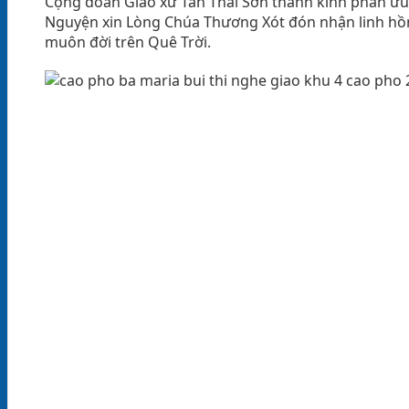
Cộng đoàn Giáo xứ Tân Thái Sơn thành kính phân ưu
Nguyện xin Lòng Chúa Thương Xót đón nhận linh h
muôn đời trên Quê Trời.