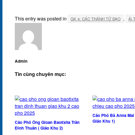
This entry was posted in
,
GK 4: CÁC THÁNH TỬ ĐẠO
Ái 
Admin
Tin cùng chuyên mục:
Cáo Phó Bà Anna Mai 
Giáo Khu 1)
Cáo Phó Ông Gioan Baotixita Trần
Đình Thuần ( Giáo Khu 2)