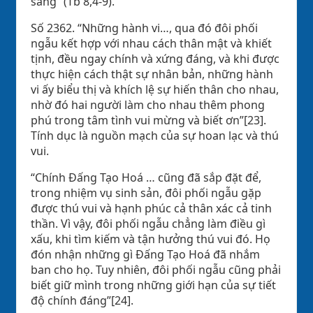
sáng” (Tb 8,4-9).
Số 2362. “Những hành vi…, qua đó đôi phối
ngẫu kết hợp với nhau cách thân mật và khiết
tịnh, đều ngay chính và xứng đáng, và khi được
thực hiện cách thật sự nhân bản, những hành
vi ấy biểu thị và khích lệ sự hiến thân cho nhau,
nhờ đó hai người làm cho nhau thêm phong
phú trong tâm tình vui mừng và biết ơn”[23].
Tính dục là nguồn mạch của sự hoan lạc và thú
vui.
“Chính Đấng Tạo Hoá … cũng đã sắp đặt để,
trong nhiệm vụ sinh sản, đôi phối ngẫu gặp
được thú vui và hạnh phúc cả thân xác cả tinh
thần. Vì vậy, đôi phối ngẫu chẳng làm điều gì
xấu, khi tìm kiếm và tận hưởng thú vui đó. Họ
đón nhận những gì Đấng Tạo Hoá đã nhắm
ban cho họ. Tuy nhiên, đôi phối ngẫu cũng phải
biết giữ mình trong những giới hạn của sự tiết
độ chính đáng”[24].