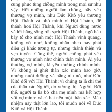
cũng phục tùng chồng mình trong mọi sự như
vậy. Hỡi những người làm chồng, hãy yêu
thương vợ mình, như Đức Kitô yêu thương
Hội Thánh và phó mình vì Hội Thánh, để
thánh hoá Hội Thánh, khi Người dùng nước
và lời hằng sống rửa sạch Hội Thánh, ngõ hầu
bày tỏ cho mình một Hội Thánh vinh quang,
không vết nhơ, không nhăn nheo hay phải
điều gì khác tương tự, nhưng thánh thiện và
vẹn tuyền. Cũng thế, người chồng phải yêu
thương vợ mình như chính thân mình. Ai yêu
thương vợ mình, là yêu thương chính mình.
Vì không ai ghét thân xác mình bao giờ,
nhưng nuôi dưỡng và nâng niu nó, như Đức
Kitô đối với Hội Thánh: vì chúng ta là chi thể
của thân xác Người, do xương thịt Người. Bởi
thế, người ta lìa bỏ cha mẹ mình mà kết hợp
với vợ mình: và cả hai nên một thân xác. Mầu
nhiệm này thật lớn lao, tôi muốn nói về Đức
Kitô và Hội Thánh.