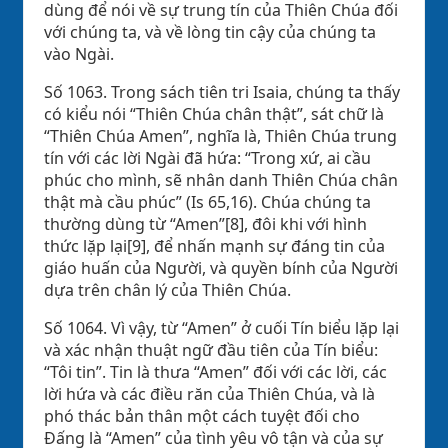
dùng để nói về sự trung tín của Thiên Chúa đối
với chúng ta, và về lòng tin cậy của chúng ta
vào Ngài.
Số 1063. Trong sách tiên tri Isaia, chúng ta thấy
có kiểu nói “Thiên Chúa chân thật”, sát chữ là
“Thiên Chúa Amen”, nghĩa là, Thiên Chúa trung
tín với các lời Ngài đã hứa: “Trong xứ, ai cầu
phúc cho mình, sẽ nhân danh Thiên Chúa chân
thật mà cầu phúc” (Is 65,16). Chúa chúng ta
thường dùng từ “Amen”[8], đôi khi với hình
thức lặp lại[9], để nhấn mạnh sự đáng tin của
giáo huấn của Người, và quyền bính của Người
dựa trên chân lý của Thiên Chúa.
Số 1064. Vì vậy, từ “Amen” ở cuối Tín biểu lặp lại
và xác nhận thuật ngữ đầu tiên của Tín biểu:
“Tôi tin”. Tin là thưa “Amen” đối với các lời, các
lời hứa và các điều răn của Thiên Chúa, và là
phó thác bản thân một cách tuyệt đối cho
Đấng là “Amen” của tình yêu vô tận và của sự