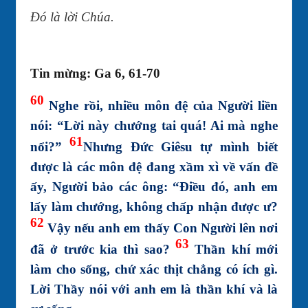
Đó là lời Chúa.
Tin mừng: Ga 6, 61-70
60
Nghe rồi, nhiều môn đệ của Người liền
nói: “Lời này chướng tai quá! Ai mà nghe
61
nổi?”
Nhưng Đức Giêsu tự mình biết
được là các môn đệ đang xầm xì về vấn đề
ấy, Người bảo các ông: “Điều đó, anh em
lấy làm chướng, không chấp nhận được ư?
62
Vậy nếu anh em thấy Con Người lên nơi
63
đã ở trước kia thì sao?
Thần khí mới
làm cho sống, chứ xác thịt chẳng có ích gì.
Lời Thầy nói với anh em là thần khí và là