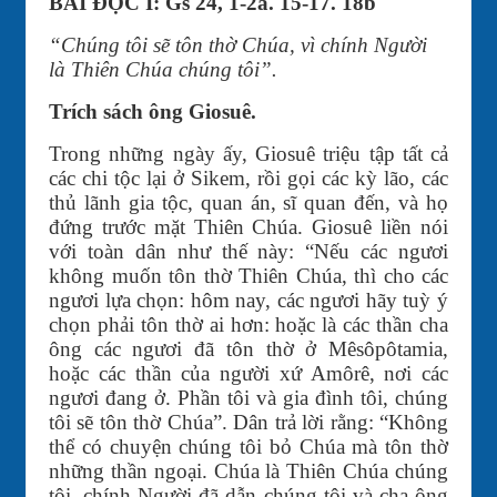
BÀI ĐỌC I: Gs 24, 1-2a. 15-17. 18b
“Chúng tôi sẽ tôn thờ Chúa, vì chính Người
là Thiên Chúa chúng tôi”.
Trích sách ông Giosuê.
Trong những ngày ấy, Giosuê triệu tập tất cả
các chi tộc lại ở Sikem, rồi gọi các kỳ lão, các
thủ lãnh gia tộc, quan án, sĩ quan đến, và họ
đứng trước mặt Thiên Chúa. Giosuê liền nói
với toàn dân như thế này: “Nếu các ngươi
không muốn tôn thờ Thiên Chúa, thì cho các
ngươi lựa chọn: hôm nay, các ngươi hãy tuỳ ý
chọn phải tôn thờ ai hơn: hoặc là các thần cha
ông các ngươi đã tôn thờ ở Mêsôpôtamia,
hoặc các thần của người xứ Amôrê, nơi các
ngươi đang ở. Phần tôi và gia đình tôi, chúng
tôi sẽ tôn thờ Chúa”. Dân trả lời rằng: “Không
thể có chuyện chúng tôi bỏ Chúa mà tôn thờ
những thần ngoại. Chúa là Thiên Chúa chúng
tôi, chính Người đã dẫn chúng tôi và cha ông