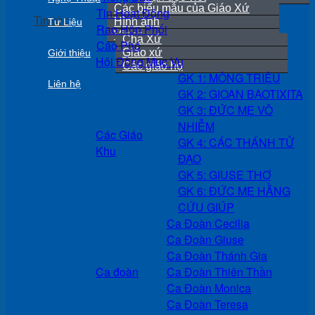
Các biểu mẫu của Giáo Xứ
Tin Hoạt Động
Tin tức
Hình ảnh
Tư Liệu
Rao Hôn Phối
Video
Cha Xứ
Cáo Phó
Giáo xứ
Giới thiệu
Hội Đồng Mục Vụ
Các giáo họ
GK 1: MÔNG TRIỆU
Liên hệ
GK 2: GIOAN BAOTIXITA
GK 3: ĐỨC MẸ VÔ
NHIỄM
Các Giáo
GK 4: CÁC THÁNH TỬ
Khu
ĐẠO
GK 5: GIUSE THỢ
GK 6: ĐỨC MẸ HẰNG
CỨU GIÚP
Ca Đoàn Cecilia
Ca Đoàn Giuse
Ca Đoàn Thánh Gia
Ca đoàn
Ca Đoàn Thiên Thần
Ca Đoàn Monica
Ca Đoàn Teresa