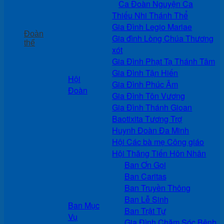
Ca Đoàn Nguyện Ca
Thiếu Nhi Thánh Thể
Gia Đình Legio Mariae
Đoàn
Gia đình Lòng Chúa Thương
thể
xót
Gia Đình Phạt Tạ Thánh Tâm
Gia Đình Tận Hiến
Hội
Gia Đình Phúc Âm
Đoàn
Gia Đình Tôn Vương
Gia Đình Thánh Gioan
Baotixita Tương Trợ
Huynh Đoàn Đa Minh
Hội Các bà mẹ Công giáo
Hội Thăng Tiến Hôn Nhân
Ban Ơn Gọi
Ban Caritas
Ban Truyền Thông
Ban Lễ Sinh
Ban Mục
Ban Trật Tự
Vụ
Gia Đình Chăm Sóc Bệnh