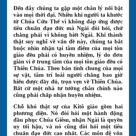
Đến đây chúng ta gặp một chân lý nổi bật
vào mọi thời đại. Nhiều khi người ta khước
từ Chúa Cứu Thế vì không đáp ứng được
tiêu chuẩn đạo đức mà Ngài đòi hỏi, chứ
chẳng phải vì không biết Ngài. Khi thành
thật suy nghĩ về vấn đề này, chúng ta bắt
buộc nhìn nhận tại tâm điểm của mọi tôn
giáo đều phải có huyền nhiệm, lý do đơn
giản vì ở trung tâm của mọi tôn giáo đều có
Thiên Chúa. Theo bản tính chung của mọi
sự vật, tâm trí loài người chẳng bao giờ
hiểu được đầy đủ, trọn vẹn về Thiên Chúa.
Bất cứ một nhà tư tưởng chân chính nào
cũng phải chấp nhận huyền nhiệm.
Chỗ khó thật sự của Kitô giáo gồm hai
phương diện. Nó đòi hỏi một hành động
đầu phục Chúa Giêsu, nhận Ngài là quyền
uy tối hậu, và nó cũng đòi hỏi một tiêu
chuẩn đạo đức cao nhất. Các môn đệ vốn