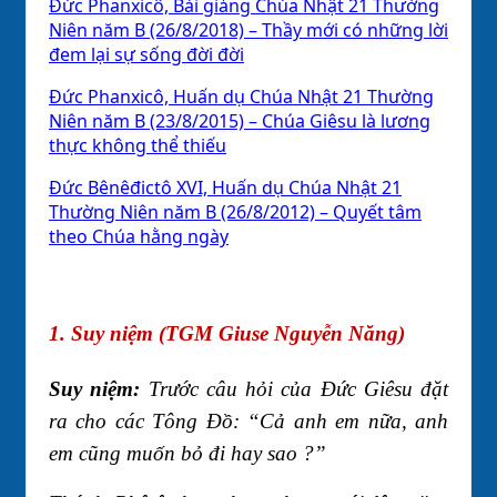
Đức Phanxicô, Bài giảng Chúa Nhật 21 Thường
Niên năm B (26/8/2018) – Thầy mới có những lời
đem lại sự sống đời đời
Đức Phanxicô, Huấn dụ Chúa Nhật 21 Thường
Niên năm B (23/8/2015) – Chúa Giêsu là lương
thực không thể thiếu
Đức Bênêđictô XVI, Huấn dụ Chúa Nhật 21
Thường Niên năm B (26/8/2012) – Quyết tâm
theo Chúa hằng ngày
1. Suy niệm (TGM Giuse Nguyễn Năng)
Suy niệm:
Trước câu hỏi của Ðức Giêsu đặt
ra cho các Tông Ðồ: “Cả anh em nữa, anh
em cũng muốn bỏ đi hay sao ?”