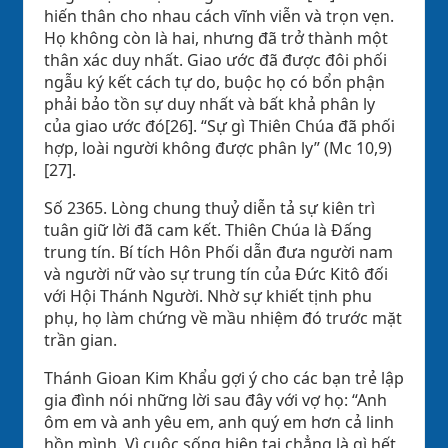
hiến thân cho nhau cách vĩnh viễn và trọn vẹn.
Họ không còn là hai, nhưng đã trở thành một
thân xác duy nhất. Giao ước đã được đôi phối
ngẫu ký kết cách tự do, buộc họ có bổn phận
phải bảo tồn sự duy nhất và bất khả phân ly
của giao ước đó[26]. “Sự gì Thiên Chúa đã phối
hợp, loài người không được phân ly” (Mc 10,9)
[27].
Số 2365. Lòng chung thuỷ diễn tả sự kiên trì
tuân giữ lời đã cam kết. Thiên Chúa là Đấng
trung tín. Bí tích Hôn Phối dẫn đưa người nam
và người nữ vào sự trung tín của Đức Kitô đối
với Hội Thánh Người. Nhờ sự khiết tịnh phu
phụ, họ làm chứng về mầu nhiệm đó trước mặt
trần gian.
Thánh Gioan Kim Khẩu gợi ý cho các bạn trẻ lập
gia đình nói những lời sau đây với vợ họ: “Anh
ôm em và anh yêu em, anh quý em hơn cả linh
hồn mình. Vì cuộc sống hiện tại chẳng là gì hết,