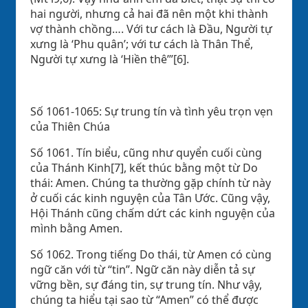
hai người, nhưng cả hai đã nên một khi thành
vợ thành chồng…. Với tư cách là Đầu, Người tự
xưng là ‘Phu quân’; với tư cách là Thân Thể,
Người tự xưng là ‘Hiền thê’”[6].
Số 1061-1065: Sự trung tín và tình yêu trọn vẹn
của Thiên Chúa
Số 1061. Tín biểu, cũng như quyển cuối cùng
của Thánh Kinh[7], kết thúc bằng một từ Do
thái: Amen. Chúng ta thường gặp chính từ này
ở cuối các kinh nguyện của Tân Ước. Cũng vậy,
Hội Thánh cũng chấm dứt các kinh nguyện của
mình bằng Amen.
Số 1062. Trong tiếng Do thái, từ Amen có cùng
ngữ căn với từ “tin”. Ngữ căn này diễn tả sự
vững bền, sự đáng tin, sự trung tín. Như vậy,
chúng ta hiểu tại sao từ “Amen” có thể được