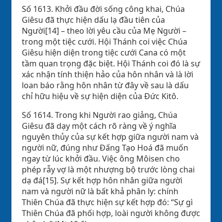
Số 1613. Khởi đầu đời sống công khai, Chúa
Giêsu đã thực hiện dấu lạ đầu tiên của
Người[14] – theo lời yêu cầu của Mẹ Người –
trong một tiệc cưới. Hội Thánh coi việc Chúa
Giêsu hiện diện trong tiệc cưới Cana có một
tầm quan trọng đặc biệt. Hội Thánh coi đó là sự
xác nhận tính thiện hảo của hôn nhân và là lời
loan báo rằng hôn nhân từ đây về sau là dấu
chỉ hữu hiệu về sự hiện diện của Đức Kitô.
Số 1614. Trong khi Người rao giảng, Chúa
Giêsu đã dạy một cách rõ ràng về ý nghĩa
nguyên thủy của sự kết hợp giữa người nam và
người nữ, đúng như Đấng Tạo Hoá đã muốn
ngay từ lúc khởi đầu. Việc ông Môisen cho
phép rẫy vợ là một nhượng bộ trước lòng chai
dạ đá[15]. Sự kết hợp hôn nhân giữa người
nam và người nữ là bất khả phân ly: chính
Thiên Chúa đã thực hiện sự kết hợp đó: “Sự gì
Thiên Chúa đã phối hợp, loài người không được