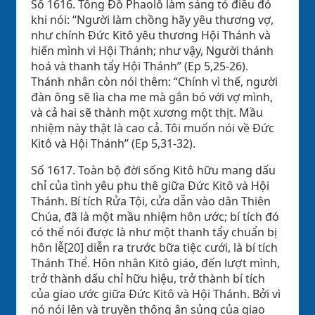
Số 1616. Tông Đồ Phaolô làm sáng tỏ điều đó
khi nói: “Người làm chồng hãy yêu thương vợ,
như chính Đức Kitô yêu thương Hội Thánh và
hiến mình vì Hội Thánh; như vậy, Người thánh
hoá và thanh tẩy Hội Thánh” (Ep 5,25-26).
Thánh nhân còn nói thêm: “Chính vì thế, người
đàn ông sẽ lìa cha me mà gắn bó với vợ mình,
và cả hai sẽ thành một xương một thịt. Mầu
nhiệm này thật là cao cả. Tôi muốn nói về Đức
Kitô và Hội Thánh” (Ep 5,31-32).
Số 1617. Toàn bộ đời sống Kitô hữu mang dấu
chỉ của tình yêu phu thê giữa Đức Kitô và Hội
Thánh. Bí tích Rửa Tội, cửa dẫn vào dân Thiên
Chúa, đã là một mầu nhiệm hôn ước; bí tích đó
có thể nói được là như một thanh tẩy chuẩn bị
hôn lễ[20] diễn ra trước bữa tiệc cưới, là bí tích
Thánh Thể. Hôn nhân Kitô giáo, đến lượt mình,
trở thành dấu chỉ hữu hiệu, trở thành bí tích
của giao ước giữa Đức Kitô và Hội Thánh. Bởi vì
nó nói lên và truyền thông ân sủng của giao