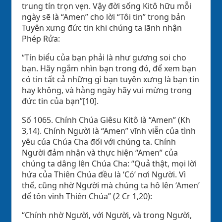
trung tín trọn vẹn. Vậy đời sống Kitô hữu mỗi
ngày sẽ là “Amen” cho lời “Tôi tin” trong bản
Tuyên xưng đức tin khi chúng ta lãnh nhận
Phép Rửa:
“Tín biểu của bạn phải là như gương soi cho
bạn. Hãy ngắm nhìn bạn trong đó, để xem bạn
có tin tất cả những gì bạn tuyên xưng là bạn tin
hay không, và hằng ngày hãy vui mừng trong
đức tin của bạn”[10].
Số 1065. Chính Chúa Giêsu Kitô là “Amen” (Kh
3,14). Chính Người là “Amen” vĩnh viễn của tình
yêu của Chúa Cha đối với chúng ta. Chính
Người đảm nhận và thực hiện “Amen” của
chúng ta dâng lên Chúa Cha: “Quả thật, mọi lời
hứa của Thiên Chúa đều là ‘Có’ nơi Người. Vì
thế, cũng nhờ Người mà chúng ta hô lên ‘Amen’
để tôn vinh Thiên Chúa” (2 Cr 1,20):
“Chính nhờ Người, với Người, và trong Người,