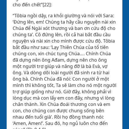
cho đến chết”[22]:
“Tôbia ngồi dậy, ra khỏi giường và nói với Sara:
‘Đứng lên, em! Chúng ta hãy cầu nguyện nài xin
Chúa để Ngài xót thương và ban ơn cứu độ cho
chúng ta’. Cô đứng lên, rồi cả hai bắt đầu cầu
nguyện và nài xin cho mình được cứu độ. Tôbia
bắt đầu như sau: ‘Lạy Thiên Chúa của tổ tiên
chúng con, xin chúc tụng Chúa…. Chính Chúa
đã dựng nên ông Ađam, dựng nên cho ông
một người trợ giúp và nâng đỡ là bà Evà, vợ
ông. Và dòng dõi loài người đã sinh ra từ hai
ông bà. Chính Chúa đã nói: Con người ở một
mình thì không tốt, Ta sẽ làm cho nó một người
trợ giúp giống như nó. Giờ đây, không phải vì
lòng dục mà con lấy em con đây, nhưng vì lòng
chân thành. Xin Chúa đoái thương con và em
con, cho chúng con được chung sống bên
nhau đến tuổi già’. Rồi họ đồng thanh nói:
‘Amen, Amen!’. Sau đó, họ ngủ luôn cho đến