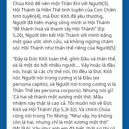
Chúa Kitô để nên một Thần Khí với Người[3].
Hội Thánh là Hiền Thê tinh tuyền của Con Chiên
tinh tuyền[4], mà Đức Kitô đã yêu thương,
Người đã hiến mạng sống mình vì Hội Thánh
“để thánh hoá và thanh tẩy Hội Thánh” (Ep
5,26), Người liên kết Hội Thánh với mình bằng
một giao ước vĩnh cửu, và không ngừng chăm
sóc Hội Thánh như thân thể riêng của Người[5]:
“Đây là Đức Kitô toàn thể, gồm Đầu và thân thể,
và là một do bởi nhiều người…. Vậy hoặc là đầu
nói, hoặc là các chi thể nói, thì đều là Đức Kitô
nói: Người nói trong cương vị là Đầu (ex
persona capitis), và Người nói trong cương vị là
Thân Thể (ex persona corporis). Nhưng nói gì?
‘Cả hai sẽ thành một xương một thịt. Mầu
nhiệm này thật là cao cả. Tôi muốn nói về Đức
Kitô và Hội Thánh’ (Ep 5,3l-32). Và chính Chúa
cũng nói trong Tin Mừng: “Như vậy, họ không
còn là hai, nhưng chỉ là một xương một thịt”
(Mt l9,6). Vậy như anh em đã biết, thật sự thì có