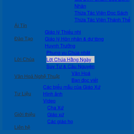
Nhân
Thừa Tác Viên Đọc Sách
Thừa Tác Viên Thánh Thể
Ái Tín
Giáo lý Thiếu nhi
Giáo lý Hôn nhân & dự tòng
Đào Tạo
Huynh Trưởng
Phụng vụ Chúa nhật
Lời Chúa Hằng Ngày
Lời Chúa
Suy Tư & Cầu Nguyện
Văn Hoá
Văn Hoá Nghệ Thuật
Bạn đọc viết
Các biểu mẫu của Giáo Xứ
Hình ảnh
Tư Liệu
Video
Cha Xứ
Giáo xứ
Giới thiệu
Các giáo họ
Liên hệ