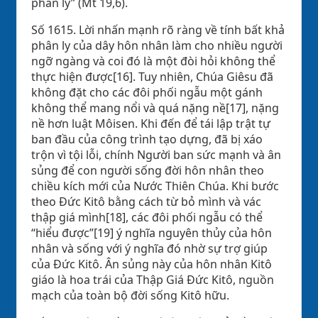
phân ly” (Mt 19,6).
Số 1615. Lời nhấn mạnh rõ ràng về tính bất khả
phân ly của dây hôn nhân làm cho nhiều người
ngỡ ngàng và coi đó là một đòi hỏi không thể
thực hiện được[16]. Tuy nhiên, Chúa Giêsu đã
không đặt cho các đôi phối ngẫu một gánh
không thể mang nổi và quá nặng nề[17], nặng
nề hơn luật Môisen. Khi đến để tái lập trật tự
ban đầu của công trình tạo dựng, đã bị xáo
trộn vì tội lỗi, chính Người ban sức mạnh và ân
sủng để con người sống đời hôn nhân theo
chiều kích mới của Nước Thiên Chúa. Khi bước
theo Đức Kitô bằng cách từ bỏ mình và vác
thập giá mình[18], các đôi phối ngẫu có thể
“hiểu được”[19] ý nghĩa nguyên thủy của hôn
nhân và sống với ý nghĩa đó nhờ sự trợ giúp
của Đức Kitô. Ân sủng này của hôn nhân Kitô
giáo là hoa trái của Thập Giá Đức Kitô, nguồn
mạch của toàn bộ đời sống Kitô hữu.