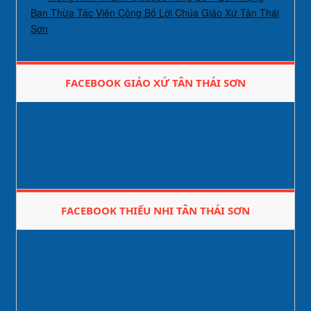
Ban Thừa Tác Viên Công Bố Lời Chúa Giáo Xứ Tân Thái
Sơn
FACEBOOK GIÁO XỨ TÂN THÁI SƠN
FACEBOOK THIẾU NHI TÂN THÁI SƠN