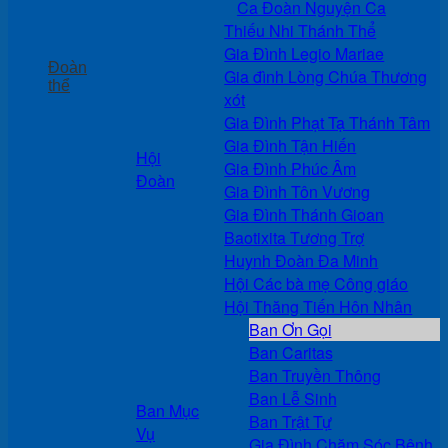
Ca Đoàn Nguyện Ca
Thiếu Nhi Thánh Thể
Gia Đình Legio Mariae
Đoàn
Gia đình Lòng Chúa Thương
thể
xót
Gia Đình Phạt Tạ Thánh Tâm
Gia Đình Tận Hiến
Hội
Gia Đình Phúc Âm
Đoàn
Gia Đình Tôn Vương
Gia Đình Thánh Gioan
Baotixita Tương Trợ
Huynh Đoàn Đa Minh
Hội Các bà mẹ Công giáo
Hội Thăng Tiến Hôn Nhân
Ban Ơn Gọi
Ban Caritas
Ban Truyền Thông
Ban Lễ Sinh
Ban Mục
Ban Trật Tự
Vụ
Gia Đình Chăm Sóc Bệnh