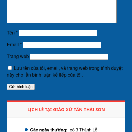
Tên
*
Email
*
Trang web
Lưu tên của tôi, email, và trang web trong trình duyệt
này cho lần bình luận kế tiếp của tôi.
LỊCH LỄ TẠI GIÁO XỨ TÂN THÁI SƠN
Các ngày thường:
có 3 Thánh Lễ