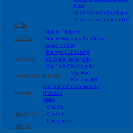
Nhân
Thừa Tác Viên Đọc Sách
Thừa Tác Viên Thánh Thể
Ái Tín
Giáo lý Thiếu nhi
Giáo lý Hôn nhân & dự tòng
Đào Tạo
Huynh Trưởng
Phụng vụ Chúa nhật
Lời Chúa Hằng Ngày
Lời Chúa
Suy Tư & Cầu Nguyện
Văn Hoá
Văn Hoá Nghệ Thuật
Bạn đọc viết
Các biểu mẫu của Giáo Xứ
Hình ảnh
Tư Liệu
Video
Cha Xứ
Giáo xứ
Giới thiệu
Các giáo họ
Liên hệ