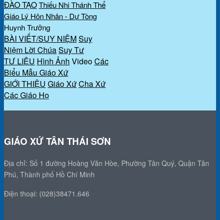
ĐÀO TẠO
Thiếu Nhi Thánh Thể
Giáo Lý Hôn Nhân - Dự Tòng
Huynh Trưởng
BÀI VIẾT/SUY NIỆM
Suy
Niệm Lời Chúa
Suy Tư
TƯ LIỆU
Hình Ảnh
Video
Các
Biểu Mẫu Giáo Xứ
GIỚI THIỆU
Giáo Xứ
Cha Xứ
Các Giáo Họ
GIÁO XỨ TÂN THÁI SƠN
Địa chỉ: Số 1 đường Hoàng Văn Hòe, Phường Tân Quý, Quận Tân
Phú, Thành phố Hồ Chí Minh
Điện thoại: (028)38471.646