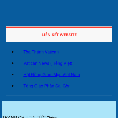
LIÊN KẾT WEBSITE
Tòa Thánh Vatican
Vatican News (Tiếng Việt)
Hội Đồng Giám Mục Việt Nam
Tống Giáo Phận Sài Gòn
TRANG CHỦ
TIN TỨC
Thông