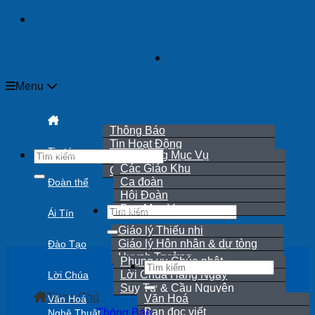
Skip
to
content
Menu
Thông Báo
Tin Hoạt Động
Tin tức
Hội Đồng Mục Vụ
Rao Hôn Phối
Các Giáo Khu
Cáo Phó
Ca đoàn
Đoàn thể
Hội Đoàn
Ban Mục Vụ
Ái Tín
Giáo lý Thiếu nhi
Giáo lý Hôn nhân & dự tòng
Đào Tạo
Huynh Trưởng
Phụng vụ Chúa nhật
Lời Chúa Hằng Ngày
Lời Chúa
Suy Tư & Cầu Nguyện
Trang Chủ
Văn Hoá
Văn Hoá
Thông Báo
Bạn đọc viết
Nghệ Thuật