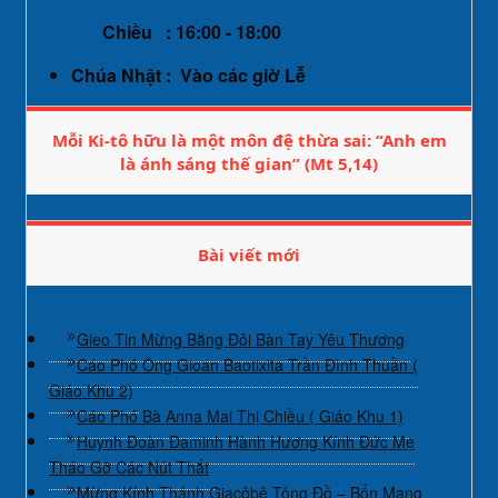
Chiều : 16:00 - 18:00
Chúa Nhật : Vào các giờ Lễ
Mỗi Ki-tô hữu là một môn đệ thừa sai: “Anh em
là ánh sáng thế gian” (Mt 5,14)
Bài viết mới
Gieo Tin Mừng Bằng Đôi Bàn Tay Yêu Thương
Cáo Phó Ông Gioan Baotixita Trần Đình Thuần (
Giáo Khu 2)
Cáo Phó Bà Anna Mai Thị Chiều ( Giáo Khu 1)
Huynh Đoàn Đaminh Hành Hương Kính Đức Mẹ
Tháo Gỡ Các Nút Thắt
Mừng Kính Thánh Giacôbê Tông Đồ – Bổn Mạng