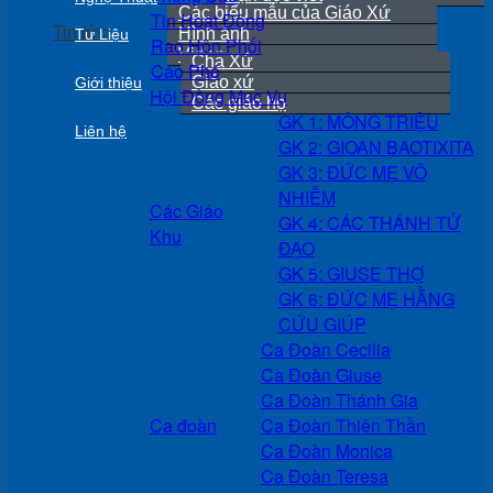
Các biểu mẫu của Giáo Xứ
Tin Hoạt Động
Tin tức
Hình ảnh
Tư Liệu
Rao Hôn Phối
Video
Cha Xứ
Cáo Phó
Giáo xứ
Giới thiệu
Hội Đồng Mục Vụ
Các giáo họ
GK 1: MÔNG TRIỆU
Liên hệ
GK 2: GIOAN BAOTIXITA
GK 3: ĐỨC MẸ VÔ
NHIỄM
Các Giáo
GK 4: CÁC THÁNH TỬ
Khu
ĐẠO
GK 5: GIUSE THỢ
GK 6: ĐỨC MẸ HẰNG
CỨU GIÚP
Ca Đoàn Cecilia
Ca Đoàn Giuse
Ca Đoàn Thánh Gia
Ca đoàn
Ca Đoàn Thiên Thần
Ca Đoàn Monica
Ca Đoàn Teresa