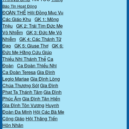
Báo
Tin Hoạt Động
ĐOÀN THỂ
Hội Đồng Mục Vụ
Các Giáo Khu
GK 1: Mông
Triệu
GK 2: Trái Tim Đức Mẹ
Vô Nhiễm
GK 3: Đức Mẹ Vô
Nhiễm
GK 4: Các Thánh Tử
Đạo
GK 5: Giuse Thợ
GK 6:
Đức Mẹ Hằng Cứu Giúp
Thiếu Nhi Thánh Thể
Ca
Đoàn
Ca Đoàn Thiếu Nhi
Ca Đoàn Teresa
Gia Đình
Legio Mariae
Gia Đình Lòng
Chúa Thương Sót
Gia Đình
Phạt Tạ Thánh Tâm
Gia Đình
Phúc Âm
Gia Đình Tận Hiến
Gia Đình Tôn Vương
Huynh
Đoàn Đa Minh
Hội Các Bà Mẹ
Công Giáo
Hội Thăng Tiến
Hôn Nhân