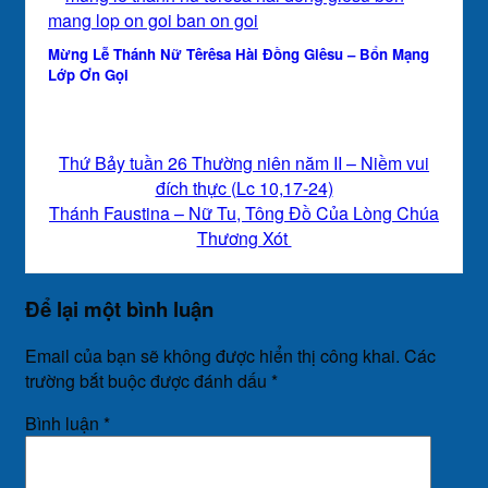
Mừng Lễ Thánh Nữ Têrêsa Hài Đồng Giêsu – Bổn Mạng
Lớp Ơn Gọi
Thứ Bảy tuần 26 Thường niên năm II – Niềm vui
đích thực (Lc 10,17-24)
Thánh Faustina – Nữ Tu, Tông Đồ Của Lòng Chúa
Thương Xót
Để lại một bình luận
Email của bạn sẽ không được hiển thị công khai.
Các
trường bắt buộc được đánh dấu
*
Bình luận
*