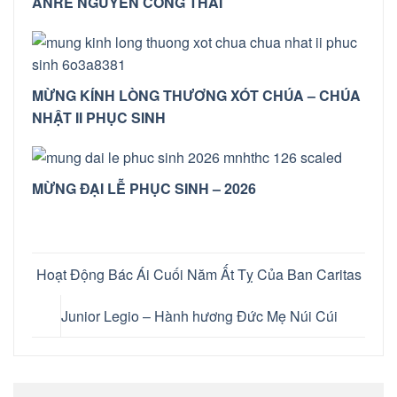
ANRÊ NGUYỄN CÔNG THÁI
MỪNG KÍNH LÒNG THƯƠNG XÓT CHÚA – CHÚA
NHẬT II PHỤC SINH
MỪNG ĐẠI LỄ PHỤC SINH – 2026
Hoạt Động Bác Ái Cuối Năm Ất Tỵ Của Ban Caritas
Junior Legio – Hành hương Đức Mẹ Núi Cúi