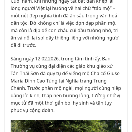
Cuối năm, khi những ngày tất bật dần khép lại,
VĂN HOÁ NGHỆ THUẬT
lòng người Việt lại hướng về hai chữ “tảo mộ” –
một nét đẹp nghĩa tình đã ăn sâu trong văn hoá
TƯ LIỆU
dân tộc. Đó không chỉ là việc dọn dẹp phần mộ,
GIỚI THIỆU
mà còn là dịp để con cháu cúi đầu tưởng nhớ, tri
ân và nối lại sợi dây thiêng liêng với những người
LIÊN HỆ
đã đi trước.
Sáng ngày 12.02.2026, trong tâm tình ấy, Ban
Thường vụ cùng đại diện các giáo khu giáo xứ
Tân Thái Sơn đã quy tụ để viếng mộ Cha cố Giuse
Maria Đinh Cao Tùng tại Nghĩa trang Trung
Chánh. Trước phần mộ ngài, mọi người cùng hiệp
dâng lời kinh, thắp nén hương lòng, tưởng nhớ vị
mục tử đã một thời gắn bó, hy sinh và tận tụy
phục vụ cộng đoàn.