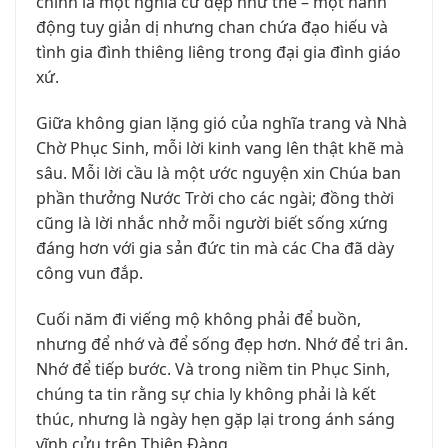
chính là một nghĩa cử đẹp như thế – một hành
động tuy giản dị nhưng chan chứa đạo hiếu và
tình gia đình thiêng liêng trong đại gia đình giáo
xứ.
Giữa không gian lặng gió của nghĩa trang và Nhà
Chờ Phục Sinh, mỗi lời kinh vang lên thật khẽ mà
sâu. Mỗi lời cầu là một ước nguyện xin Chúa ban
phần thưởng Nước Trời cho các ngài; đồng thời
cũng là lời nhắc nhở mỗi người biết sống xứng
đáng hơn với gia sản đức tin mà các Cha đã dày
công vun đắp.
Cuối năm đi viếng mộ không phải để buồn,
nhưng để nhớ và để sống đẹp hơn. Nhớ để tri ân.
Nhớ để tiếp bước. Và trong niềm tin Phục Sinh,
chúng ta tin rằng sự chia ly không phải là kết
thúc, nhưng là ngày hẹn gặp lại trong ánh sáng
vĩnh cửu trên Thiên Đàng.