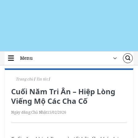
Skip
to
content
Menu
TRANG CHỦ
Trang chủ
/
Tin tức
/
TIN TỨC
Cuối Năm Tri Ân – Hiệp Lòng
ĐOÀN THỂ
Viếng Mộ Các Cha Cố
ÁI TÍN
Ngày đăng:
Chủ Nhật
15/02/2026
ĐÀO TẠO
LỜI CHÚA