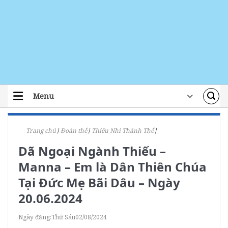
Skip
to
content
Menu
TRANG CHỦ
Trang chủ
/
Đoàn thể
/
Thiếu Nhi Thánh Thể
/
TIN TỨC
Dã Ngoại Ngành Thiếu –
ĐOÀN THỂ
Manna – Em là Dân Thiên Chúa
ÁI TÍN
Tại Đức Mẹ Bãi Dâu – Ngày
20.06.2024
ĐÀO TẠO
Ngày đăng:
Thứ Sáu
02/08/2024
LỜI CHÚA