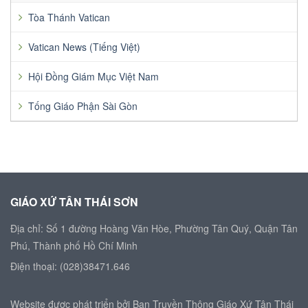
Tòa Thánh Vatican
Vatican News (Tiếng Việt)
Hội Đồng Giám Mục Việt Nam
Tống Giáo Phận Sài Gòn
GIÁO XỨ TÂN THÁI SƠN
Địa chỉ: Số 1 đường Hoàng Văn Hòe, Phường Tân Quý, Quận Tân
Phú, Thành phố Hồ Chí Minh
Điện thoại: (028)38471.646
Website được phát triển bởi Ban Truyền Thông Giáo Xứ Tân Thái