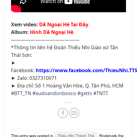
Xem video:
Dã Ngoại Hè Tại Đây
Album:
Hình Dã Ngoại Hè
——————————————
*Thông tin liên hệ Đoàn Thiếu Nhi Giáo xứ Tân
Thái Sơn:
►
Facebook:
https://www.facebook.com/ThieuNhi.TT
► Zalo: 0327310071
► Địa chỉ: Số 1 Hoàng Văn Hòe, Q. Tân Phú, HCM
#BTT_TN
#xudoandonbosco
#gxtts
#TNTT
This entry was posted in
Thiếu Nhi Thánh Thể
. Bookmark the