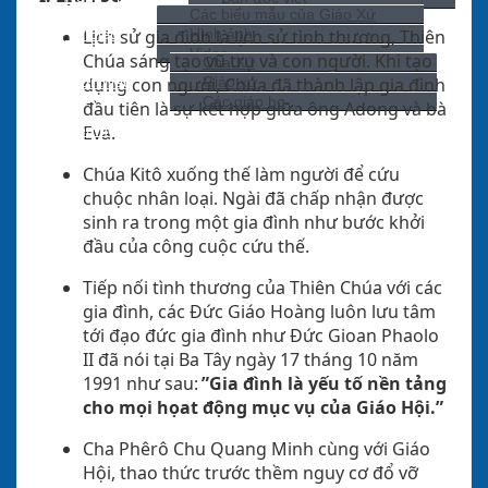
Các biểu mẫu của Giáo Xứ
Lịch sử gia đình là lịch sử tình thương, Thiên
Tư Liệu
Hình ảnh
Video
Chúa sáng tạo vũ trụ và con người. Khi tạo
Cha Xứ
dựng con người, Chúa đã thành lập gia đình
Giới thiệu
Giáo xứ
Các giáo họ
đầu tiên là sự kết hợp giữa ông Adong và bà
Eva.
Liên hệ
Chúa Kitô xuống thế làm người để cứu
chuộc nhân loại. Ngài đã chấp nhận được
sinh ra trong một gia đình như bước khởi
đầu của công cuộc cứu thế.
Tiếp nối tình thương của Thiên Chúa với các
gia đình, các Đức Giáo Hoàng luôn lưu tâm
tới đạo đức gia đình như Đức Gioan Phaolo
II đã nói tại Ba Tây ngày 17 tháng 10 năm
1991 như sau:
”Gia đình là yếu tố nền tảng
cho mọi họat động mục vụ của Giáo Hội.”
Cha Phêrô Chu Quang Minh cùng với Giáo
Hội, thao thức trước thềm nguy cơ đổ vỡ