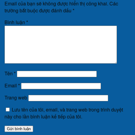
Email của bạn sẽ không được hiển thị công khai.
Các
trường bắt buộc được đánh dấu
*
Bình luận
*
Tên
*
Email
*
Trang web
Lưu tên của tôi, email, và trang web trong trình duyệt
này cho lần bình luận kế tiếp của tôi.