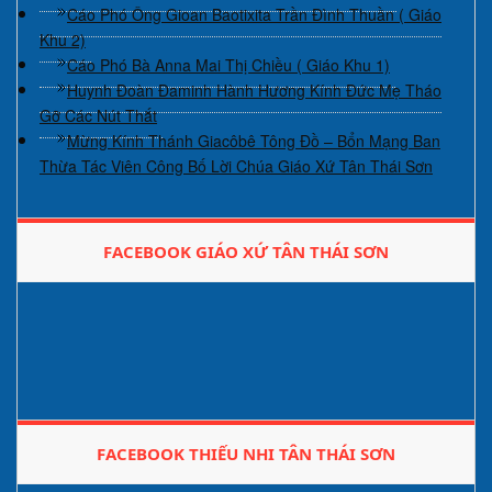
Cáo Phó Ông Gioan Baotixita Trần Đình Thuần ( Giáo
Khu 2)
Cáo Phó Bà Anna Mai Thị Chiều ( Giáo Khu 1)
Huynh Đoàn Đaminh Hành Hương Kính Đức Mẹ Tháo
Gỡ Các Nút Thắt
Mừng Kính Thánh Giacôbê Tông Đồ – Bổn Mạng Ban
Thừa Tác Viên Công Bố Lời Chúa Giáo Xứ Tân Thái Sơn
FACEBOOK GIÁO XỨ TÂN THÁI SƠN
FACEBOOK THIẾU NHI TÂN THÁI SƠN