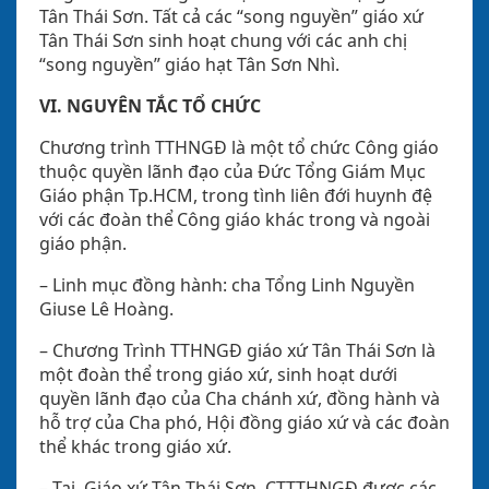
Tân Thái Sơn. Tất cả các “song
nguyề
n” giáo xứ
Tân Thái Sơn sinh hoạt chung với các anh chị
“song
nguyề
n” giáo hạt Tân Sơn Nhì.
VI. NGUYÊN TẮC TỔ CHỨC
Chương trình TTHNGĐ là một tổ chức Công giáo
thuộc quyền lãnh đạo của Đức Tổng Giám Mục
Giáo phận Tp.HCM, trong tình liên đới huynh đệ
với các đoàn thể Công giáo khác trong và ngoài
giáo phận.
– Linh mục đồng hành: cha Tổng Linh Nguyền
Giuse Lê Hoàng.
– Chương Trình TTHNGĐ giáo xứ Tân Thái Sơn là
một đoàn thể trong giáo xứ, sinh hoạt dưới
quyền lãnh đạo của Cha chánh xứ, đồng hành và
hỗ trợ của Cha phó, Hội đồng giáo xứ và các đoàn
thể khác trong giáo xứ.
– Tại Giáo xứ Tân Thái Sơn, CTTTHNGĐ được các