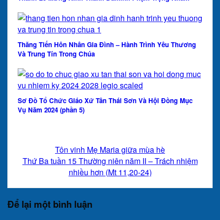
Thăng Tiến Hôn Nhân Gia Đình – Hành Trình Yêu Thương
Và Trung Tín Trong Chúa
Sơ Đồ Tổ Chức Giáo Xứ Tân Thái Sơn Và Hội Đồng Mục
Vụ Năm 2024 (phần 5)
Tôn vinh Mẹ Maria giữa mùa hè
Thứ Ba tuần 15 Thường niên năm II – Trách nhiệm
nhiều hơn (Mt 11,20-24)
Để lại một bình luận