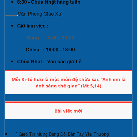
8:30 - Chúa Nhật hàng tuần
Văn Phòng Giáo Xứ
Giờ làm việc :
Sáng : 8:00 - 10:00
Chiều : 16:00 - 18:00
Chúa Nhật : Vào các giờ Lễ
Mỗi Ki-tô hữu là một môn đệ thừa sai: “Anh em là
ánh sáng thế gian” (Mt 5,14)
Bài viết mới
Gieo Tin Mừng Bằng Đôi Bàn Tay Yêu Thương