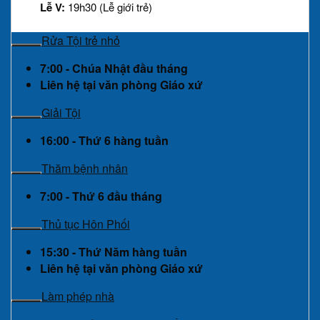
Lễ V:
19h30 (Lễ giới trẻ)
Rửa Tội trẻ nhỏ
7:00 - Chúa Nhật đầu tháng
Liên hệ tại văn phòng Giáo xứ
Giải Tội
16:00 - Thứ 6 hàng tuần
Thăm bệnh nhân
7:00 - Thứ 6 đầu tháng
Thủ tục Hôn Phối
15:30 - Thứ Năm hàng tuần
Liên hệ tại văn phòng Giáo xứ
Làm phép nhà