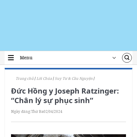
Skip
to
content
Menu
TRANG CHỦ
Trang chủ
/
Lời Chúa
/
Suy Tư & Cầu Nguyện
/
TIN TỨC
Đức Hồng y Joseph Ratzinger:
ĐOÀN THỂ
“Chân lý sự phục sinh”
ÁI TÍN
Ngày đăng:
Thứ Ba
02/04/2024
ĐÀO TẠO
LỜI CHÚA