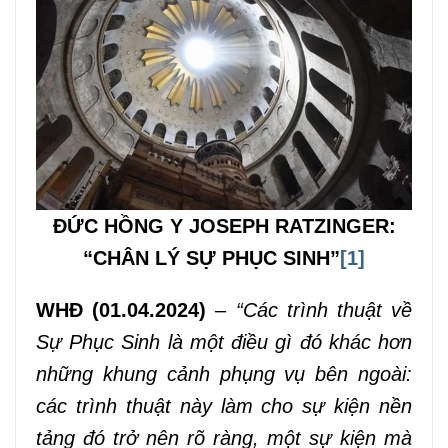
VĂN HOÁ NGHỆ THUẬT
TƯ LIỆU
GIỚI THIỆU
LIÊN HỆ
ĐỨC HỒNG Y JOSEPH RATZINGER:
“CHÂN LÝ SỰ PHỤC SINH”
[1]
WHĐ (01.04.2024)
–
“Các trình thuật về
Sự Phục Sinh là một điều gì đó khác hơn
những khung cảnh phụng vụ bên ngoài:
các trình thuật này làm cho sự kiện nền
tảng đó trở nên rõ ràng, một sự kiện mà