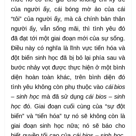
của người ấy, cái bóng mờ ảo của cái
“tôi” của người ấy, mà cả chính bản thân
người ấy, vẫn sống mãi, thì tình yêu đó
đã đạt tới một giai đoạn mới của sự sống.
Điều này có nghĩa là lĩnh vực tiến hóa và
đột biến sinh học đã bị bỏ lại phía sau và
bước nhảy vọt được thực hiện ở một bình
diện hoàn toàn khác, trên bình diện đó
tình yêu không còn phụ thuộc vào
cái
bios
– sinh học
mà đã sử dụng
cái bios – sinh
học
đó. Giai đoạn cuối cùng của “sự đột
biến” và “tiến hóa” tự nó sẽ không còn là
giai đoạn sinh học nữa; nó sẽ báo cho
biết quyền tối cao của
cái bios – sinh học
,