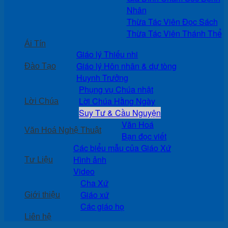
Nhân
Thừa Tác Viên Đọc Sách
Thừa Tác Viên Thánh Thể
Ái Tín
Giáo lý Thiếu nhi
Giáo lý Hôn nhân & dự tòng
Đào Tạo
Huynh Trưởng
Phụng vụ Chúa nhật
Lời Chúa Hằng Ngày
Lời Chúa
Suy Tư & Cầu Nguyện
Văn Hoá
Văn Hoá Nghệ Thuật
Bạn đọc viết
Các biểu mẫu của Giáo Xứ
Hình ảnh
Tư Liệu
Video
Cha Xứ
Giáo xứ
Giới thiệu
Các giáo họ
Liên hệ