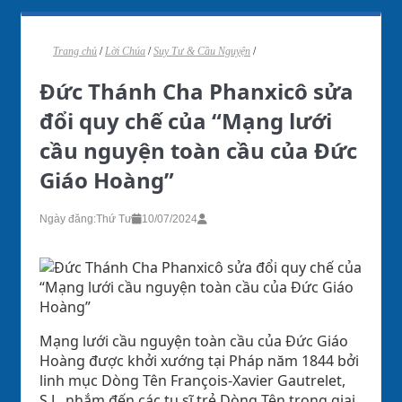
Trang chủ
/
Lời Chúa
/
Suy Tư & Cầu Nguyện
/
Đức Thánh Cha Phanxicô sửa
đổi quy chế của “Mạng lưới
cầu nguyện toàn cầu của Đức
Giáo Hoàng”
Ngày đăng:
Thứ Tư
10/07/2024
Mạng lưới cầu nguyện toàn cầu của Đức Giáo
Hoàng được khởi xướng tại Pháp năm 1844 bởi
linh mục Dòng Tên François-Xavier Gautrelet,
S.J., nhắm đến các tu sĩ trẻ Dòng Tên trong giai