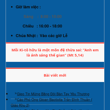
Giờ làm việc :
Sáng : 8:00 - 10:00
Chiều : 16:00 - 18:00
Chúa Nhật : Vào các giờ Lễ
Mỗi Ki-tô hữu là một môn đệ thừa sai: “Anh em
là ánh sáng thế gian” (Mt 5,14)
Bài viết mới
Gieo Tin Mừng Bằng Đôi Bàn Tay Yêu Thương
Cáo Phó Ông Gioan Baotixita Trần Đình Thuần (
Giáo Khu 2)