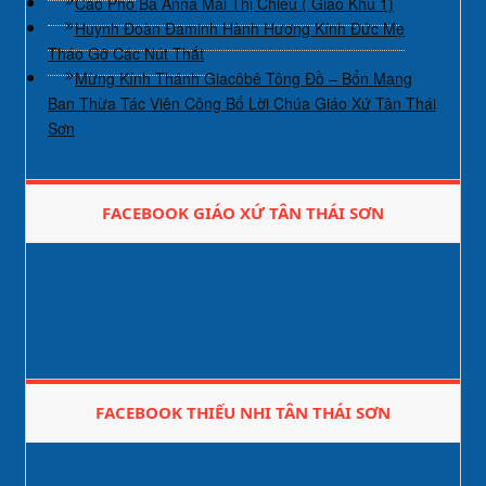
Cáo Phó Bà Anna Mai Thị Chiều ( Giáo Khu 1)
Huynh Đoàn Đaminh Hành Hương Kính Đức Mẹ
Tháo Gỡ Các Nút Thắt
Mừng Kính Thánh Giacôbê Tông Đồ – Bổn Mạng
Ban Thừa Tác Viên Công Bố Lời Chúa Giáo Xứ Tân Thái
Sơn
FACEBOOK GIÁO XỨ TÂN THÁI SƠN
FACEBOOK THIẾU NHI TÂN THÁI SƠN