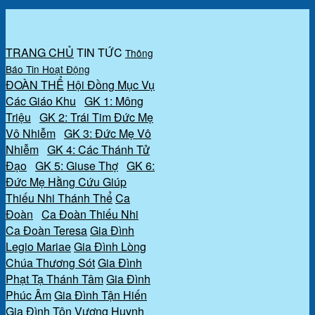
TRANG CHỦ
TIN TỨC
Thông
Báo
Tin Hoạt Động
ĐOÀN THỂ
Hội Đồng Mục Vụ
Các Giáo Khu
GK 1: Mông
Triệu
GK 2: Trái Tim Đức Mẹ
Vô Nhiễm
GK 3: Đức Mẹ Vô
Nhiễm
GK 4: Các Thánh Tử
Đạo
GK 5: Giuse Thợ
GK 6:
Đức Mẹ Hằng Cứu Giúp
Thiếu Nhi Thánh Thể
Ca
Đoàn
Ca Đoàn Thiếu Nhi
Ca Đoàn Teresa
Gia Đình
Legio Mariae
Gia Đình Lòng
Chúa Thương Sót
Gia Đình
Phạt Tạ Thánh Tâm
Gia Đình
Phúc Âm
Gia Đình Tận Hiến
Gia Đình Tôn Vương
Huynh