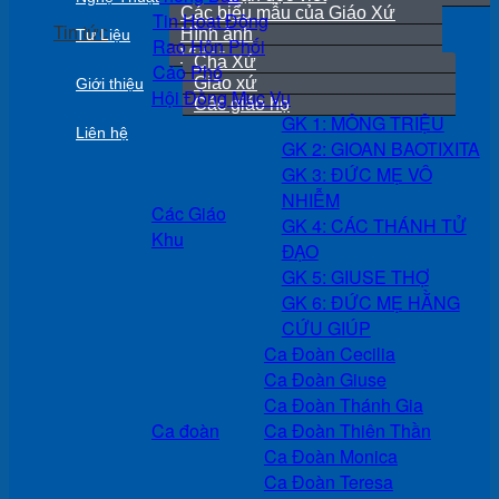
Các biểu mẫu của Giáo Xứ
Tin Hoạt Động
Tin tức
Hình ảnh
Tư Liệu
Rao Hôn Phối
Video
Cha Xứ
Cáo Phó
Giáo xứ
Giới thiệu
Hội Đồng Mục Vụ
Các giáo họ
GK 1: MÔNG TRIỆU
Liên hệ
GK 2: GIOAN BAOTIXITA
GK 3: ĐỨC MẸ VÔ
NHIỄM
Các Giáo
GK 4: CÁC THÁNH TỬ
Khu
ĐẠO
GK 5: GIUSE THỢ
GK 6: ĐỨC MẸ HẰNG
CỨU GIÚP
Ca Đoàn Cecilia
Ca Đoàn Giuse
Ca Đoàn Thánh Gia
Ca đoàn
Ca Đoàn Thiên Thần
Ca Đoàn Monica
Ca Đoàn Teresa