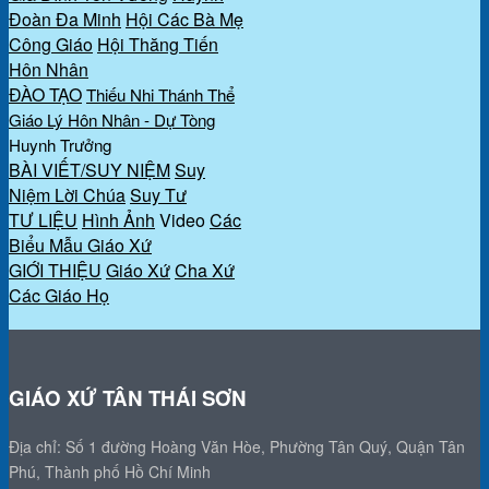
Đoàn Đa Minh
Hội Các Bà Mẹ
Công Giáo
Hội Thăng Tiến
Hôn Nhân
ĐÀO TẠO
Thiếu Nhi Thánh Thể
Giáo Lý Hôn Nhân - Dự Tòng
Huynh Trưởng
BÀI VIẾT/SUY NIỆM
Suy
Niệm Lời Chúa
Suy Tư
TƯ LIỆU
Hình Ảnh
Video
Các
Biểu Mẫu Giáo Xứ
GIỚI THIỆU
Giáo Xứ
Cha Xứ
Các Giáo Họ
GIÁO XỨ TÂN THÁI SƠN
Địa chỉ: Số 1 đường Hoàng Văn Hòe, Phường Tân Quý, Quận Tân
Phú, Thành phố Hồ Chí Minh