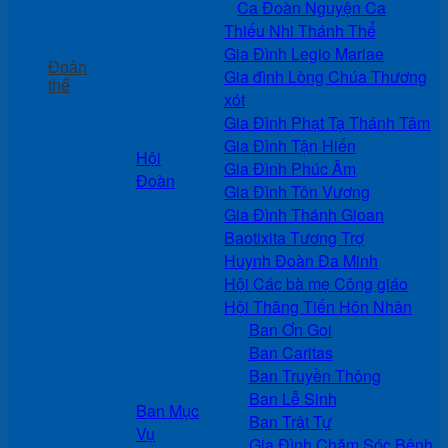
Ca Đoàn Nguyện Ca
Thiếu Nhi Thánh Thể
Gia Đình Legio Mariae
Đoàn
Gia đình Lòng Chúa Thương
thể
xót
Gia Đình Phạt Tạ Thánh Tâm
Gia Đình Tận Hiến
Hội
Gia Đình Phúc Âm
Đoàn
Gia Đình Tôn Vương
Gia Đình Thánh Gioan
Baotixita Tương Trợ
Huynh Đoàn Đa Minh
Hội Các bà mẹ Công giáo
Hội Thăng Tiến Hôn Nhân
Ban Ơn Gọi
Ban Caritas
Ban Truyền Thông
Ban Lễ Sinh
Ban Mục
Ban Trật Tự
Vụ
Gia Đình Chăm Sóc Bệnh