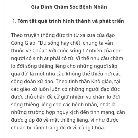
Gia Đình Chăm Sóc Bệnh Nhân
VĂN HOÁ NGHỆ THUẬT
TƯ LIỆU
Tóm tắt quá trình hình thành và phát triển
GIỚI THIỆU
Theo truyền thống đức tin từ xa xưa của đạo
Công Giáo: “Dù sống hay chết, chúng ta vẫn
LIÊN HỆ
thuộc về Chúa.” Với cuộc sống tự nhiên của con
người có sinh ắt phải có tử. Vì thế nhu cầu chăm
lo đời sống thiêng liêng cho những người sắp
qua đời là một nhu cầu không thể thiếu nơi các
cộng đoàn xứ đạo. Theo tinh thần Kitô giáo, tại
các giáo xứ luôn luôn có những người đạo đức
được chủ chăn đề cử giữ nhiệm vụ chăm lo đời
sống thiêng liêng cho các bệnh nhân, nhất là
những trường hợp nguy kịch đến tính mạng, cần
được giúp đỡ về mặt thiêng liêng, ví như được
chuẩn bị hành trang để đi về cùng Chúa.