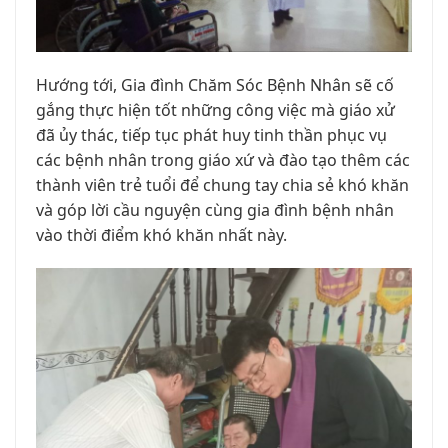
Hướng
tới
, Gia
đình
Chăm
Sóc
Bệnh
Nhân
sẽ
cố
gắng
thực
hiện
tốt
những
công
việc
mà
giáo
xử
đã
ủy
thác
,
tiếp
tục
phát
huy
tinh
thần
phục
vụ
các
bệnh
nhân
trong
giáo
xứ
và
đào
tạo
thêm
các
thành
viên
trẻ
tuổi
để
chung
tay
chia
sẻ
khó
khăn
và
góp
lời
cầu
nguyện
cùng
gia
đình
bệnh
nhân
vào
thời
điểm
khó
khăn
nhất
này
.