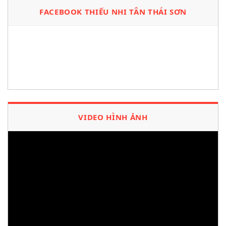
FACEBOOK THIẾU NHI TÂN THÁI SƠN
VIDEO HÌNH ẢNH
Trình
chơi
Video