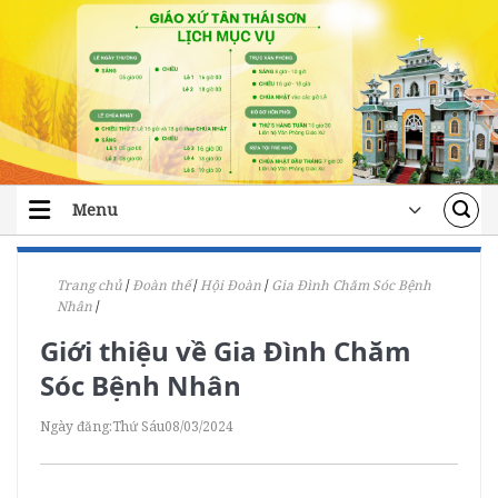
Skip
to
content
Menu
TRANG CHỦ
Trang chủ
/
Đoàn thể
/
Hội Đoàn
/
Gia Đình Chăm Sóc Bệnh
TIN TỨC
Nhân
/
Giới thiệu về Gia Đình Chăm
ĐOÀN THỂ
Sóc Bệnh Nhân
ÁI TÍN
Ngày đăng:
Thứ Sáu
08/03/2024
ĐÀO TẠO
LỜI CHÚA