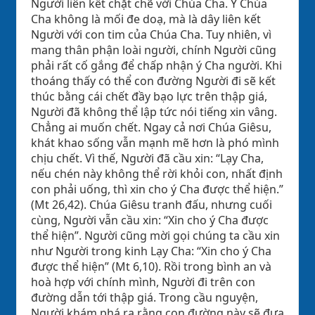
Người liên kết chặt chẽ với Chúa Cha. Ý Chúa
Cha không là mối đe doạ, mà là dây liên kết
Người với con tim của Chúa Cha. Tuy nhiên, vì
mang thân phận loài người, chính Người cũng
phải rất cố gắng để chấp nhận ý Cha người. Khi
thoáng thấy có thể con đường Người đi sẽ kết
thúc bằng cái chết đầy bạo lực trên thập giá,
Người đã không thể lập tức nói tiếng xin vâng.
Chẳng ai muốn chết. Ngay cả nơi Chúa Giêsu,
khát khao sống vẫn mạnh mẽ hơn là phó mình
chịu chết. Vì thế, Người đã cầu xin: “Lạy Cha,
nếu chén này không thể rời khỏi con, nhất định
con phải uống, thì xin cho ý Cha được thể hiện.”
(Mt 26,42). Chúa Giêsu tranh đấu, nhưng cuối
cùng, Người vẫn cầu xin: “Xin cho ý Cha được
thể hiện”. Người cũng mời gọi chúng ta cầu xin
như Người trong kinh Lạy Cha: “Xin cho ý Cha
được thể hiện” (Mt 6,10). Rồi trong bình an và
hoà hợp với chính mình, Người đi trên con
đường dẫn tới thập giá. Trong cầu nguyện,
Người khám phá ra rằng con đường này sẽ đưa