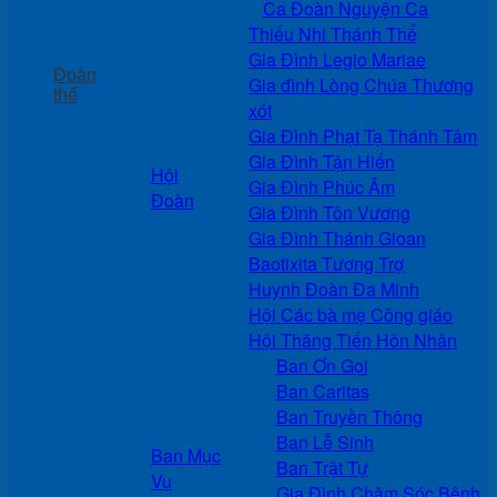
Ca Đoàn Nguyện Ca
Thiếu Nhi Thánh Thể
Gia Đình Legio Mariae
Đoàn
Gia đình Lòng Chúa Thương
thể
xót
Gia Đình Phạt Tạ Thánh Tâm
Gia Đình Tận Hiến
Hội
Gia Đình Phúc Âm
Đoàn
Gia Đình Tôn Vương
Gia Đình Thánh Gioan
Baotixita Tương Trợ
Huynh Đoàn Đa Minh
Hội Các bà mẹ Công giáo
Hội Thăng Tiến Hôn Nhân
Ban Ơn Gọi
Ban Caritas
Ban Truyền Thông
Ban Lễ Sinh
Ban Mục
Ban Trật Tự
Vụ
Gia Đình Chăm Sóc Bệnh