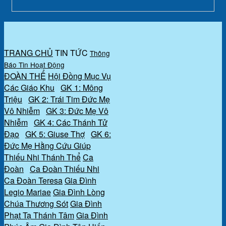
TRANG CHỦ
TIN TỨC
Thông
Báo
Tin Hoạt Động
ĐOÀN THỂ
Hội Đồng Mục Vụ
Các Giáo Khu
GK 1: Mông
Triệu
GK 2: Trái Tim Đức Mẹ
Vô Nhiễm
GK 3: Đức Mẹ Vô
Nhiễm
GK 4: Các Thánh Tử
Đạo
GK 5: Giuse Thợ
GK 6:
Đức Mẹ Hằng Cứu Giúp
Thiếu Nhi Thánh Thể
Ca
Đoàn
Ca Đoàn Thiếu Nhi
Ca Đoàn Teresa
Gia Đình
Legio Mariae
Gia Đình Lòng
Chúa Thương Sót
Gia Đình
Phạt Tạ Thánh Tâm
Gia Đình