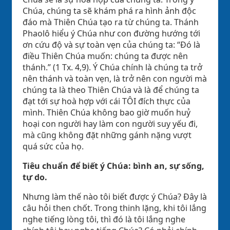
Chúa, chúng ta sẽ khám phá ra hình ảnh độc
đáo mà Thiên Chúa tạo ra từ chúng ta. Thánh
Phaolô hiểu ý Chúa như con đường hướng tới
ơn cứu độ và sự toàn vẹn của chúng ta: “Đó là
điều Thiên Chúa muốn: chúng ta được nên
thánh.” (1 Tx. 4,9). Ý Chúa chính là chúng ta trở
nên thánh và toàn vẹn, là trở nên con người mà
chúng ta là theo Thiên Chúa và là để chúng ta
đạt tới sự hoà hợp với cái TÔI đích thực của
mình. Thiên Chúa không bao giờ muốn huỷ
hoại con người hay làm con người suy yếu đi,
mà cũng không đặt những gánh nặng vượt
quá sức của họ.
Tiêu chuẩn để biết ý Chúa: bình an, sự sống,
tự do.
Nhưng làm thế nào tôi biết được ý Chúa? Đây là
câu hỏi then chốt. Trong thinh lặng, khi tôi lắng
nghe tiếng lòng tôi, thì đó là tôi lắng nghe