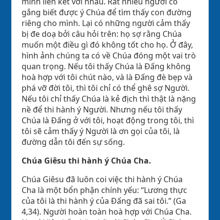
mình liên kết với nhau. Rất nhiều người cố
gắng biết được ý Chúa để tìm thấy con đường
riêng cho mình. Lại có những người cảm thấy
bị đe doạ bởi câu hỏi trên: họ sợ rằng Chúa
muốn một điều gì đó không tốt cho họ. Ở đây,
hình ảnh chúng ta có về Chúa đóng một vai trò
quan trọng. Nếu tôi thấy Chúa là Đấng không
hoà hợp với tôi chút nào, và là Đấng đè bẹp và
phá vỡ đời tôi, thì tôi chỉ có thể ghê sợ Người.
Nếu tôi chỉ thấy Chúa là kẻ địch thì thật là nặng
nề để thi hành ý Người. Nhưng nếu tôi thấy
Chúa là Đấng ở với tôi, hoạt động trong tôi, thì
tôi sẽ cảm thấy ý Người là ơn gọi của tôi, là
đường dẫn tôi đến sự sống.
Chúa Giêsu thi hành ý Chúa Cha.
Chúa Giêsu đã luôn coi việc thi hành ý Chúa
Cha là một bổn phận chính yếu: “Lương thực
của tôi là thi hành ý của Đấng đã sai tôi.” (Ga
4,34). Người hoàn toàn hoà hợp với Chúa Cha.