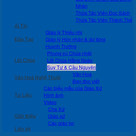
Nhân
Thừa Tác Viên Đọc Sách
Thừa Tác Viên Thánh Thể
Ái Tín
Giáo lý Thiếu nhi
Giáo lý Hôn nhân & dự tòng
Đào Tạo
Huynh Trưởng
Phụng vụ Chúa nhật
Lời Chúa Hằng Ngày
Lời Chúa
Suy Tư & Cầu Nguyện
Văn Hoá
Văn Hoá Nghệ Thuật
Bạn đọc viết
Các biểu mẫu của Giáo Xứ
Hình ảnh
Tư Liệu
Video
Cha Xứ
Giáo xứ
Giới thiệu
Các giáo họ
Liên hệ