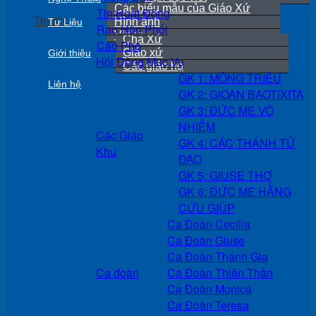
Các biểu mẫu của Giáo Xứ
Tin Hoạt Động
Tin tức
Hình ảnh
Tư Liệu
Rao Hôn Phối
Video
Cha Xứ
Cáo Phó
Giáo xứ
Giới thiệu
Hội Đồng Mục Vụ
Các giáo họ
GK 1: MÔNG TRIỆU
Liên hệ
GK 2: GIOAN BAOTIXITA
GK 3: ĐỨC MẸ VÔ
NHIỄM
Các Giáo
GK 4: CÁC THÁNH TỬ
Khu
ĐẠO
GK 5: GIUSE THỢ
GK 6: ĐỨC MẸ HẰNG
CỨU GIÚP
Ca Đoàn Cecilia
Ca Đoàn Giuse
Ca Đoàn Thánh Gia
Ca đoàn
Ca Đoàn Thiên Thần
Ca Đoàn Monica
Ca Đoàn Teresa