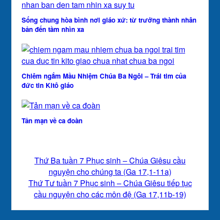
Sống chung hòa bình nơi giáo xứ: từ trưởng thành nhân
bản đến tầm nhìn xa
Chiêm ngắm Mầu Nhiệm Chúa Ba Ngôi – Trái tim của
đức tin Kitô giáo
Tản mạn về ca đoàn
Thứ Ba tuần 7 Phục sinh – Chúa Giêsu cầu
nguyện cho chúng ta (Ga 17,1-11a)
Thứ Tư tuần 7 Phục sinh – Chúa Giêsu tiếp tục
cầu nguyện cho các môn đệ (Ga 17,11b-19)