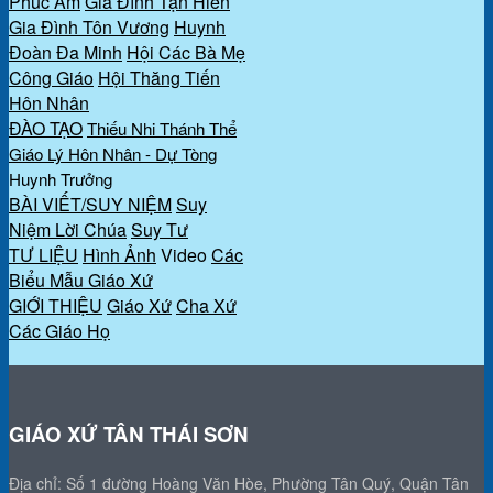
Phúc Âm
Gia Đình Tận Hiến
Gia Đình Tôn Vương
Huynh
Đoàn Đa Minh
Hội Các Bà Mẹ
Công Giáo
Hội Thăng Tiến
Hôn Nhân
ĐÀO TẠO
Thiếu Nhi Thánh Thể
Giáo Lý Hôn Nhân - Dự Tòng
Huynh Trưởng
BÀI VIẾT/SUY NIỆM
Suy
Niệm Lời Chúa
Suy Tư
TƯ LIỆU
Hình Ảnh
Video
Các
Biểu Mẫu Giáo Xứ
GIỚI THIỆU
Giáo Xứ
Cha Xứ
Các Giáo Họ
GIÁO XỨ TÂN THÁI SƠN
Địa chỉ: Số 1 đường Hoàng Văn Hòe, Phường Tân Quý, Quận Tân