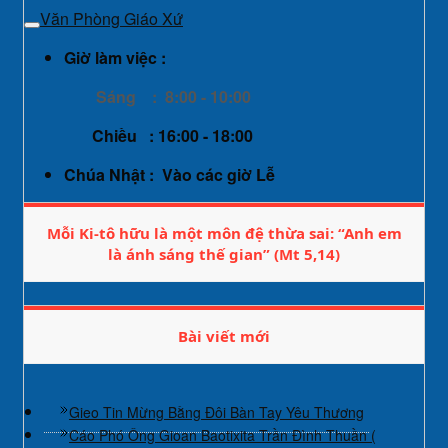
Văn Phòng Giáo Xứ
Giờ làm việc :
Sáng : 8:00 - 10:00
Chiều : 16:00 - 18:00
Chúa Nhật : Vào các giờ Lễ
Mỗi Ki-tô hữu là một môn đệ thừa sai: “Anh em
là ánh sáng thế gian” (Mt 5,14)
Bài viết mới
Gieo Tin Mừng Bằng Đôi Bàn Tay Yêu Thương
Cáo Phó Ông Gioan Baotixita Trần Đình Thuần (