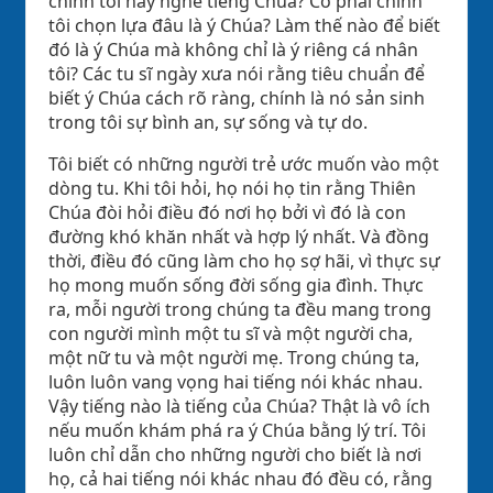
chính tôi hay nghe tiếng Chúa? Có phải chính
tôi chọn lựa đâu là ý Chúa? Làm thế nào để biết
đó là ý Chúa mà không chỉ là ý riêng cá nhân
tôi? Các tu sĩ ngày xưa nói rằng tiêu chuẩn để
biết ý Chúa cách rõ ràng, chính là nó sản sinh
trong tôi sự bình an, sự sống và tự do.
Tôi biết có những người trẻ ước muốn vào một
dòng tu. Khi tôi hỏi, họ nói họ tin rằng Thiên
Chúa đòi hỏi điều đó nơi họ bởi vì đó là con
đường khó khăn nhất và hợp lý nhất. Và đồng
thời, điều đó cũng làm cho họ sợ hãi, vì thực sự
họ mong muốn sống đời sống gia đình. Thực
ra, mỗi người trong chúng ta đều mang trong
con người mình một tu sĩ và một người cha,
một nữ tu và một người mẹ. Trong chúng ta,
luôn luôn vang vọng hai tiếng nói khác nhau.
Vậy tiếng nào là tiếng của Chúa? Thật là vô ích
nếu muốn khám phá ra ý Chúa bằng lý trí. Tôi
luôn chỉ dẫn cho những người cho biết là nơi
họ, cả hai tiếng nói khác nhau đó đều có, rằng