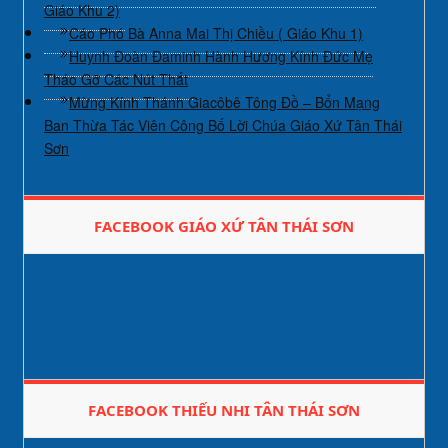
Giáo Khu 2)
Cáo Phó Bà Anna Mai Thị Chiều ( Giáo Khu 1)
Huynh Đoàn Đaminh Hành Hương Kính Đức Mẹ
Tháo Gỡ Các Nút Thắt
Mừng Kính Thánh Giacôbê Tông Đồ – Bổn Mạng
Ban Thừa Tác Viên Công Bố Lời Chúa Giáo Xứ Tân Thái
Sơn
FACEBOOK GIÁO XỨ TÂN THÁI SƠN
FACEBOOK THIẾU NHI TÂN THÁI SƠN