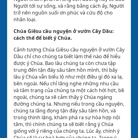
Người tới sự sống, và rằng bằng cách ấy, Người
trở nên nguồn suối ơn phúc và cứu độ cho
nhân loại.
Chúa Giêsu cầu nguyện ở vườn Cây Dầu:
cách thế để biết ý Chúa.
Cảnh tượng Chúa Giêsu cầu nguyện ở vườn Cây
Dầu chỉ cho chúng ta biết làm thế nào để hiểu
được ý Chúa. Bao lâu chúng ta còn chưa tập
trung đến tận đáy sâu tâm hồn mình, thì bấy
lâu ý Chúa vẫn biểu lộ như một điều gì đó xa lạ,
bên ngoài. Nếu chỉ lắng nghe những nhu cầu
và tâm trạng của chúng ta một cách hời hợt, bề
ngoài, chúng ta sẽ cảm thấy ý Chúa ngáng
đường chúng ta. Nhưng nếu trong cầu nguyện,
chúng ta lắng đọng tận đáy sâu tâm hồn, và
trong thinh lặng, khám phá ra sự hòa hợp nội
tâm, thì chính chúng ta sẽ biết rằng ý Chúa
giống với ý riêng của chúng ta. Lúc ấy, chính ý
Chúa sẽ là sự hoà hợp của chúng ta. Trong ý