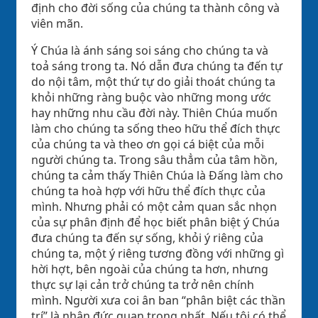
định cho đời sống của chúng ta thành công và
viên mãn.
Ý Chúa là ánh sáng soi sáng cho chúng ta và
toả sáng trong ta. Nó dẫn đưa chúng ta đến tự
do nội tâm, một thứ tự do giải thoát chúng ta
khỏi những ràng buộc vào những mong ước
hay những nhu cầu đời này. Thiên Chúa muốn
làm cho chúng ta sống theo hữu thể đích thực
của chúng ta và theo ơn gọi cá biệt của mỗi
người chúng ta. Trong sâu thẳm của tâm hồn,
chúng ta cảm thấy Thiên Chúa là Đấng làm cho
chúng ta hoà hợp với hữu thể đích thực của
mình. Nhưng phải có một cảm quan sắc nhọn
của sự phân định để học biết phân biệt ý Chúa
đưa chúng ta đến sự sống, khỏi ý riêng của
chúng ta, một ý riêng tương đồng với những gì
hời hợt, bên ngoài của chúng ta hơn, nhưng
thực sự lại cản trở chúng ta trở nên chính
mình. Người xưa coi ân ban “phân biệt các thần
trí” là nhân đức quan trọng nhất. Nếu tôi có thể