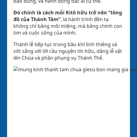
bao dung, và hành động bác ái cụ thể.
Đó chính là cách mỗi Kitô hữu trở nên “tông
đồ của Thánh Tâm”
, là hành trình đền tạ
không chỉ bằng môi miệng, mà bằng chính con
tim và cuộc sống của mình.
Thánh
lễ
tiếp
tục
trong
bầu
khí
linh
thiêng
và
sốt
sắng
với
lời
cầu
nguyện
tín
hữu
,
dâng
lễ
vật
lên
Chúa
và
phầ
n
phụng
vụ
Thánh
Thể
.