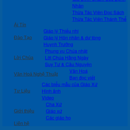
Nhân
Thừa Tác Viên Đọc Sách
Thừa Tác Viên Thánh Thể
Ái Tín
Giáo lý Thiếu nhi
Giáo lý Hôn nhân & dự tòng
Đào Tạo
Huynh Trưởng
Phụng vụ Chúa nhật
Lời Chúa Hằng Ngày
Lời Chúa
Suy Tư & Cầu Nguyện
Văn Hoá
Văn Hoá Nghệ Thuật
Bạn đọc viết
Các biểu mẫu của Giáo Xứ
Hình ảnh
Tư Liệu
Video
Cha Xứ
Giáo xứ
Giới thiệu
Các giáo họ
Liên hệ