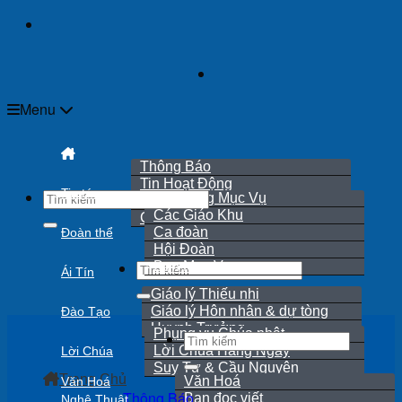
Skip
to
content
Menu
Thông Báo
Tin Hoạt Động
Tin tức
Hội Đồng Mục Vụ
Rao Hôn Phối
Các Giáo Khu
Cáo Phó
Ca đoàn
Đoàn thể
Hội Đoàn
Ban Mục Vụ
Ái Tín
Giáo lý Thiếu nhi
Giáo lý Hôn nhân & dự tòng
Đào Tạo
Huynh Trưởng
Phụng vụ Chúa nhật
Lời Chúa Hằng Ngày
Lời Chúa
Suy Tư & Cầu Nguyện
Trang Chủ
Văn Hoá
Văn Hoá
Thông Báo
Bạn đọc viết
Nghệ Thuật