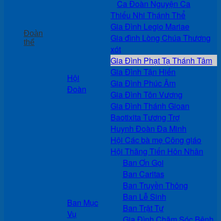
Ca Đoàn Nguyện Ca
Thiếu Nhi Thánh Thể
Gia Đình Legio Mariae
Đoàn
Gia đình Lòng Chúa Thương
thể
xót
Gia Đình Phạt Tạ Thánh Tâm
Gia Đình Tận Hiến
Hội
Gia Đình Phúc Âm
Đoàn
Gia Đình Tôn Vương
Gia Đình Thánh Gioan
Baotixita Tương Trợ
Huynh Đoàn Đa Minh
Hội Các bà mẹ Công giáo
Hội Thăng Tiến Hôn Nhân
Ban Ơn Gọi
Ban Caritas
Ban Truyền Thông
Ban Lễ Sinh
Ban Mục
Ban Trật Tự
Vụ
Gia Đình Chăm Sóc Bệnh