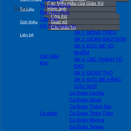
Các biểu mẫu của Giáo Xứ
Tin Hoạt Động
Tin tức
Hình ảnh
Tư Liệu
Rao Hôn Phối
Video
Cha Xứ
Cáo Phó
Giáo xứ
Giới thiệu
Hội Đồng Mục Vụ
Các giáo họ
GK 1: MÔNG TRIỆU
Liên hệ
GK 2: GIOAN BAOTIXITA
GK 3: ĐỨC MẸ VÔ
NHIỄM
Các Giáo
GK 4: CÁC THÁNH TỬ
Khu
ĐẠO
GK 5: GIUSE THỢ
GK 6: ĐỨC MẸ HẰNG
CỨU GIÚP
Ca Đoàn Cecilia
Ca Đoàn Giuse
Ca Đoàn Thánh Gia
Ca đoàn
Ca Đoàn Thiên Thần
Ca Đoàn Monica
Ca Đoàn Teresa