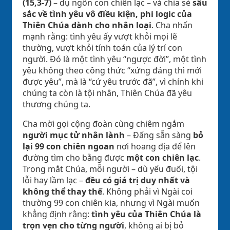
(15,3-7)
– dụ ngôn con chiên lạc – và chia sẻ
sâu
sắc về tình yêu vô điều kiện, phi logic của
Thiên Chúa dành cho nhân loại
. Cha nhấn
mạnh rằng: tình yêu ấy vượt khỏi mọi lẽ
thường, vượt khỏi tính toán của lý trí con
người. Đó là một tình yêu “ngược đời”, một tình
yêu không theo công thức “xứng đáng thì mới
được yêu”, mà là “cứ yêu trước đã”, vì chính khi
chúng ta còn là tội nhân, Thiên Chúa đã yêu
thương chúng ta.
Cha mời gọi cộng đoàn cùng chiêm ngắm
người mục tử nhân lành
– Đấng sẵn sàng
bỏ
lại 99 con chiên ngoan
nơi hoang địa để lên
đường tìm cho bằng được
một con chiên lạc
.
Trong mắt Chúa, mỗi người – dù yếu đuối, tội
lỗi hay lầm lạc –
đều có giá trị duy nhất và
không thể thay thế
. Không phải vì Ngài coi
thường 99 con chiên kia, nhưng vì Ngài muốn
khẳng định rằng:
tình yêu của Thiên Chúa là
trọn vẹn cho từng người
, không ai bị bỏ