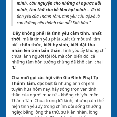
mình,
cầu nguyện cho những ai ngược đãi
mình,
tha thứ cho kẻ làm hại mình
– đó là
tình yêu của Thánh Tâm, tình yêu cứu độ,và là
con đường nên thánh của mỗi Kitô hữu.”
Đây không phải là tình yêu cảm tính, nhất
thời
, mà là tình yêu phát xuất từ một trái tim
biết
thổn thức, biết hy sinh, biết đặt tha
nhân lên trên bản thân
. Tình yêu ấy không chỉ
chữa lành người tội lỗi, mà còn biến đổi cả
những tâm hồn tưởng chừng đã khô cằn, chai
đá.
Cha mời gọi các hội viên Gia Đình Phạt Tạ
Thánh Tâm
, đặc biệt là những anh chị em
tuyên hứa hôm nay, hãy sống trọn vẹn tinh
thần của người mục tử – không chỉ yêu mến
Thánh Tâm Chúa trong lời kinh, nhưng còn thể
hiện tình yêu ấy trong chính đời sống thường
ngày: bằng lòng tha thứ, sự kiên nhẫn, lòng