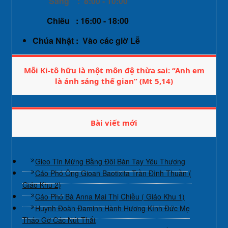
Sáng : 8:00 - 10:00
Chiều : 16:00 - 18:00
Chúa Nhật : Vào các giờ Lễ
Mỗi Ki-tô hữu là một môn đệ thừa sai: “Anh em
là ánh sáng thế gian” (Mt 5,14)
Bài viết mới
Gieo Tin Mừng Bằng Đôi Bàn Tay Yêu Thương
Cáo Phó Ông Gioan Baotixita Trần Đình Thuần (
Giáo Khu 2)
Cáo Phó Bà Anna Mai Thị Chiều ( Giáo Khu 1)
Huynh Đoàn Đaminh Hành Hương Kính Đức Mẹ
Tháo Gỡ Các Nút Thắt