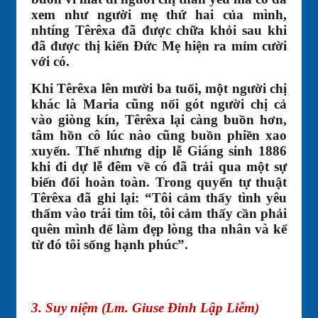
xem như người mẹ thứ hai của mình,
nhtíng Têrêxa đã được chữa khỏi sau khi
đã được thị kiến Đức Mẹ hiện ra mỉm cười
với có.
Khi Têrêxa lên mười ba tuổi, một người chị
khác là Maria cũng nối gót người chị cả
vào giòng kín, Têrêxa lại càng buồn hơn,
tâm hồn cô lúc nào cũng buồn phiền xao
xuyến. Thế nhưng dịp lễ Giáng sinh 1886
khi đi dự lễ đêm về có đã trải qua một sự
biến đổi hoàn toàn. Trong quyển tự thuật
Têrêxa đã ghi lại: “Tôi cảm thấy tình yêu
thấm vào trái tim tôi, tôi cảm thấy cần phải
quên mình để làm đẹp lòng tha nhân và kể
từ đó tôi sống hạnh phúc”.
3. Suy niệm (Lm. Giuse Đinh Lập Liễm)