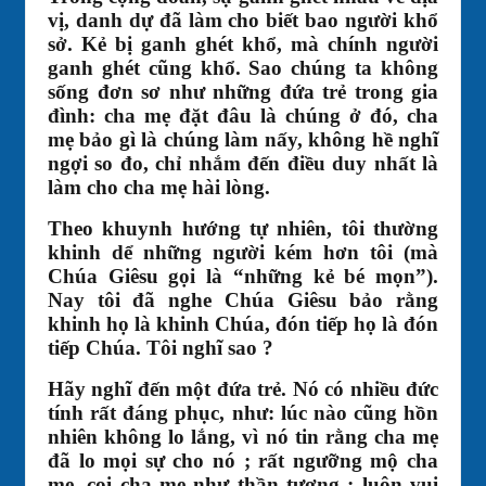
vị, danh dự đã làm cho biết bao người khổ
sở. Kẻ bị ganh ghét khổ, mà chính người
ganh ghét cũng khổ. Sao chúng ta không
sống đơn sơ như những đứa trẻ trong gia
đình: cha mẹ đặt đâu là chúng ở đó, cha
mẹ bảo gì là chúng làm nấy, không hề nghĩ
ngợi so đo, chỉ nhắm đến điều duy nhất là
làm cho cha mẹ hài lòng.
Theo khuynh hướng tự nhiên, tôi thường
khinh dể những người kém hơn tôi (mà
Chúa Giêsu gọi là “những kẻ bé mọn”).
Nay tôi đã nghe Chúa Giêsu bảo rằng
khinh họ là khinh Chúa, đón tiếp họ là đón
tiếp Chúa. Tôi nghĩ sao ?
Hãy nghĩ đến một đứa trẻ. Nó có nhiều đức
tính rất đáng phục, như: lúc nào cũng hồn
nhiên không lo lắng, vì nó tin rằng cha mẹ
đã lo mọi sự cho nó ; rất ngưỡng mộ cha
mẹ, coi cha mẹ như thần tượng ; luôn vui