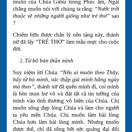
muốn của Chúa Giêsu trong Phúc âm, Ngài
chẳng muốn nói với chúng ta rằng: “
Nước trời
thuộc về những người giống như trẻ thơ”
sao
?
Chiếm hữu được chân lý nền tảng này, thánh
nữ đã lấy “TRẺ THƠ” làm mẫu mực cho cuộc
đời.
Từ bỏ bản thân mình
Suy niệm lời Chúa: “
Nếu ai muốn theo Thầy,
hãy từ bỏ mình, vác thập giá mình hằng ngày
mà theo”
, thánh nữ đã quên mình đi, coi mình
là hèn mọn hư vô và đặt tất cả tin tưởng của
mình vào tình thương vô biên của Chúa. Chị
muốn sống đẹp lòng Chúa và làm cho người
ta yêu mến Chúa. Chị muốn làm hài lòng
Chúa hơn làm hài lòng mình. Nhưng muốn
được thế, chỉ đã sống hết sức quảng đại đối