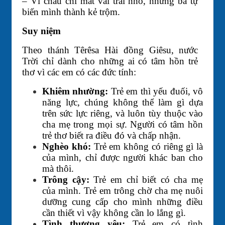
– Vì cháu chỉ mất vài trái nhỏ, nhưng bà tự
biến mình thành kẻ trộm.
Suy niệm
Theo thánh Têrêsa Hài đồng Giêsu, nước
Trời chỉ dành cho những ai có tâm hồn trẻ
thơ vì các em có các đức tính:
Khiêm nhường:
Trẻ em thì yếu đuối, vô
năng lực, chúng không thể làm gì dựa
trên sức lực riêng, và luôn tùy thuộc vào
cha mẹ trong mọi sự. Người có tâm hồn
trẻ thơ biết ra điều đó và chấp nhận.
Nghèo khó:
Trẻ em không có riêng gì là
của mình, chỉ được người khác ban cho
mà thôi.
Trông cậy:
Trẻ em chỉ biết có cha mẹ
của mình. Trẻ em trông chờ cha mẹ nuôi
dưỡng cung cấp cho mình những điều
cần thiết vì vậy không cần lo lắng gì.
Tình thương yêu:
Trẻ em có tình