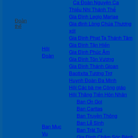
Ca Đoàn Nguyện Ca
Thiếu Nhi Thánh Thể
Gia Đình Legio Mariae
Đoàn
Gia đình Lòng Chúa Thương
thể
xót
Gia Đình Phạt Tạ Thánh Tâm
Gia Đình Tận Hiến
Hội
Gia Đình Phúc Âm
Đoàn
Gia Đình Tôn Vương
Gia Đình Thánh Gioan
Baotixita Tương Trợ
Huynh Đoàn Đa Minh
Hội Các bà mẹ Công giáo
Hội Thăng Tiến Hôn Nhân
Ban Ơn Gọi
Ban Caritas
Ban Truyền Thông
Ban Lễ Sinh
Ban Mục
Ban Trật Tự
Vụ
Gia Đình Chăm Sóc Bệnh