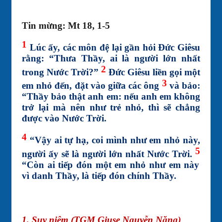
Tin mừng: Mt 18, 1-5
1
Lúc ấy, các môn đệ lại gần hỏi Đức Giêsu
rằng: “Thưa Thầy, ai là người lớn nhất
2
trong Nước Trời?”
Đức Giêsu liền gọi một
3
em nhỏ đến, đặt vào giữa các ông
và bảo:
“Thầy bảo thật anh em: nếu anh em không
trở lại mà nên như trẻ nhỏ, thì sẽ chẳng
được vào Nước Trời.
4
“Vậy ai tự hạ, coi mình như em nhỏ này,
5
người ấy sẽ là người lớn nhất Nước Trời.
“Còn ai tiếp đón một em nhỏ như em này
vì danh Thầy, là tiếp đón chính Thầy.
1. Suy niệm (TGM Giuse Nguyễn Năng)