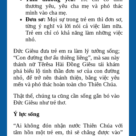
thương yêu, yêu cha mẹ và phó thác
mình vào cha mẹ.
Đơn sơ:
Mọi sự trong trẻ em thì đơn sơ,
từng ý nghĩ và lời nói cả việc làm nữa.
Trẻ em chỉ có khả năng làm những việc
nhỏ.
Ðức Giêsu đưa trẻ em ra làm lý tưởng sống;
“Con đường thơ ấu thiêng liêng”, mà sau này
thánh nữ Têrêsa Hài Ðồng Giêsu tái khám
phá biểu lộ tinh thần đơn sơ của con đường
nhỏ, để trở nên thánh thiện, bằng việc yêu
mến và phó thác hoàn toàn cho Thiên Chúa.
Thật thế, chúng ta cũng cần sống gắn bó vào
Ðức Giêsu như trẻ thơ.
Ý lực sống
“Ai không đón nhận nước Thiên Chúa với
tâm hồn một trẻ em, thì sẽ chẳng được vào”