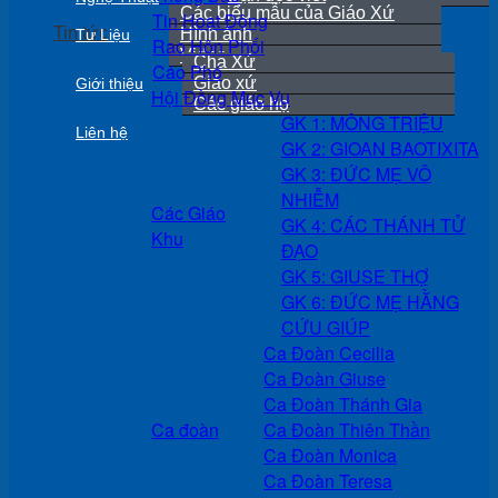
Các biểu mẫu của Giáo Xứ
Tin Hoạt Động
Tin tức
Hình ảnh
Tư Liệu
Rao Hôn Phối
Video
Cha Xứ
Cáo Phó
Giáo xứ
Giới thiệu
Hội Đồng Mục Vụ
Các giáo họ
GK 1: MÔNG TRIỆU
Liên hệ
GK 2: GIOAN BAOTIXITA
GK 3: ĐỨC MẸ VÔ
NHIỄM
Các Giáo
GK 4: CÁC THÁNH TỬ
Khu
ĐẠO
GK 5: GIUSE THỢ
GK 6: ĐỨC MẸ HẰNG
CỨU GIÚP
Ca Đoàn Cecilia
Ca Đoàn Giuse
Ca Đoàn Thánh Gia
Ca đoàn
Ca Đoàn Thiên Thần
Ca Đoàn Monica
Ca Đoàn Teresa