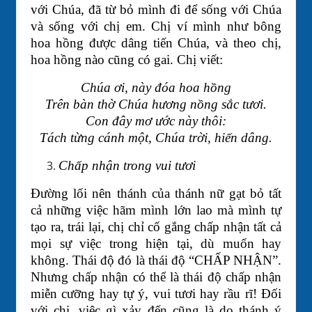
với Chúa, đã từ bỏ mình đi để sống với Chúa
và sống với chị em. Chị ví mình như bông
hoa hồng được dâng tiến Chúa, và theo chị,
hoa hồng nào cũng có gai. Chị viết:
Chúa ơi, này đóa hoa hồng
Trên bàn thờ Chúa hương nồng sắc tươi.
Con đây mơ ước này thôi:
Tách từng cánh một, Chúa trời, hiến dâng.
Chấp nhận trong vui tươi
Đường lối nên thánh của thánh nữ gạt bỏ tất
cả những việc hãm mình lớn lao mà mình tự
tạo ra, trái lại, chị chỉ cố gắng chấp nhận tất cả
mọi sự việc trong hiện tại, dù muốn hay
không. Thái độ đó là thái độ “CHẤP NHẬN”.
Nhưng chấp nhận có thể là thái độ chấp nhận
miễn cưỡng hay tự ý, vui tươi hay rầu rĩ! Đối
với chị, việc gì xảy đến cũng là do thánh ý