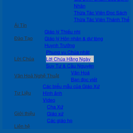
Nhân
Thừa Tác Viên Đọc Sách
Thừa Tác Viên Thánh Thể
Ái Tín
Giáo lý Thiếu nhi
Giáo lý Hôn nhân & dự tòng
Đào Tạo
Huynh Trưởng
Phụng vụ Chúa nhật
Lời Chúa Hằng Ngày
Lời Chúa
Suy Tư & Cầu Nguyện
Văn Hoá
Văn Hoá Nghệ Thuật
Bạn đọc viết
Các biểu mẫu của Giáo Xứ
Hình ảnh
Tư Liệu
Video
Cha Xứ
Giáo xứ
Giới thiệu
Các giáo họ
Liên hệ