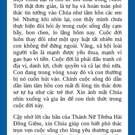
Trời thật đơn giản, là tự hạ và hoàn toàn phó
thác tin tưởng vào Chúa như tâm hồn các em
bé. Nhưng khi nhìn lại, con thấy mình chưa
thực hiện đòi hỏi ấy trong cuộc sống đầy cạm
bẫy, bon chen, lo lắng hôm nay. Cuộc đời
luôn thay đổi như một quy luật tất nhiên mà
con không thể đứng ngoài. Vâng, xã hội loài
người vẫn là mạnh được yếu thua, mạnh vì
gạo bạo vì tiền. Cuộc đời là phải đấu tranh có
địa vị, danh lợi, chức quyền và cả lạc thú nữa.
Con đang trong vòng xoay đó và con thường
bị nó cuốn hút vào. Chính cuộc sống đó dần
dần làm tâm hồn con mất đi lòng tín thác đơn
sơ tự hạ như các trẻ thơ. Xin ánh mắt Chúa
nhìn xuống và gia ân để con tỉnh thức trong
cuộc đời này.
Cậy nhờ lời cầu bầu của Thánh Nữ Têrêsa Hài
Đồng Giêsu, xin Chúa giúp con biết phó thác
trọn vẹn cuộc sống cho lòng yêu thương quan