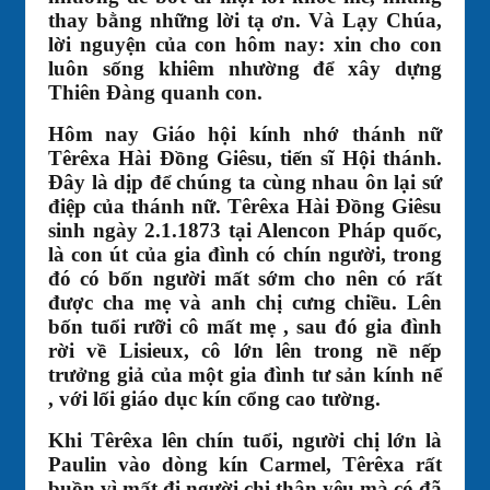
thay bằng những lời tạ ơn. Và Lạy Chúa,
lời nguyện của con hôm nay: xin cho con
luôn sống khiêm nhường để xây dựng
Thiên Đàng quanh con.
Hôm nay Giáo hội kính nhớ thánh nữ
Têrêxa Hài Đồng Giêsu, tiến sĩ Hội thánh.
Đây là dịp để chúng ta cùng nhau ôn lại sứ
điệp của thánh nữ. Têrêxa Hài Đồng Giêsu
sinh ngày 2.1.1873 tại Alencon Pháp quốc,
là con út của gia đình có chín người, trong
đó có bốn người mất sớm cho nên có rất
được cha mẹ và anh chị cưng chiều. Lên
bốn tuổi rưỡi cô mất mẹ , sau đó gia đình
rời về Lisieux, cô lớn lên trong nề nếp
trưởng giả của một gia đình tư sản kính nể
, với lối giáo dục kín cổng cao tường.
Khi Têrêxa lên chín tuổi, người chị lớn là
Paulin vào dòng kín Carmel, Têrêxa rất
buồn vì mất đi người chị thân yêu mà có đã