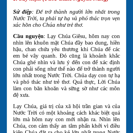
Sứ điệp
: Để trở thành người lớn nhất trong
Nước Trời, ta phải tự hạ và phó thác trọn vẹn
xác hồn cho Chúa như trẻ thơ.
Cầu nguyện
: Lạy Chúa Giêsu, hôm nay con
nhìn lên khuôn mặt Chúa đầy bao dung, hiền
hậu, chan chứa yêu thương khi Chúa để các
em bé vây quanh. Đó cũng là khoảnh khắc
Chúa ghé nhìn và lưu ý đến con để xác định
con phải sống như thế nào để trở thành người
lớn nhất trong Nước Trời. Chúa dạy con tự hạ
và phó thác như trẻ thơ. Quả thực, Lời Chúa
làm con băn khoăn và sững sờ như các môn
đệ xưa.
Lạy Chúa, giá trị của xã hội trần gian và của
Nước Trời có một khoảng cách khác biệt quá
lớn mà hôm nay con mới nhận ra. Nhìn lên
Chúa, con cảm thấy an tâm phấn khởi vì điều
kiện Chúa đặt ra cho kẻ lớn nhất trong Nước