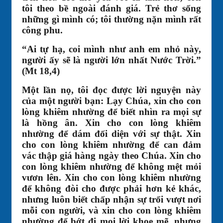
tôi theo bề ngoài đánh giá. Trẻ thơ sống
những gì mình có; tôi thường nặn mình rất
công phu.
“Ai tự hạ, coi mình như anh em nhỏ này,
người ấy sẽ là người lớn nhất Nước Trời.”
(Mt 18,4)
Một lần nọ, tôi đọc được lời nguyện này
của một người bạn: Lạy Chúa, xin cho con
lòng khiêm nhường để biết nhìn ra mọi sự
là hồng ân. Xin cho con lòng khiêm
nhường để dám đối diện với sự thật. Xin
cho con lòng khiêm nhường để can đảm
vác thập giá hàng ngày theo Chúa. Xin cho
con lòng khiêm nhường để không mệt mỏi
vươn lên. Xin cho con lòng khiêm nhường
để không đòi cho được phải hơn kẻ khác,
nhưng luôn biết chấp nhận sự trổi vượt nơi
mỗi con người, và xin cho con lòng khiêm
nhường để bớt đi mọi lời khoe mẽ, nhưng