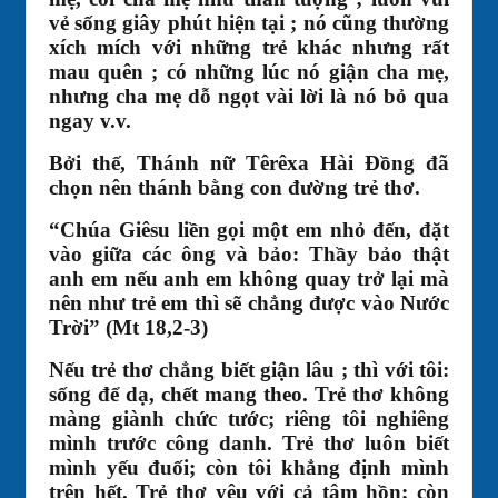
vẻ sống giây phút hiện tại ; nó cũng thường
xích mích với những trẻ khác nhưng rất
mau quên ; có những lúc nó giận cha mẹ,
nhưng cha mẹ dỗ ngọt vài lời là nó bỏ qua
ngay v.v.
Bởi thế, Thánh nữ Têrêxa Hài Đồng đã
chọn nên thánh bằng con đường trẻ thơ.
“Chúa Giêsu liền gọi một em nhỏ đến, đặt
vào giữa các ông và bảo: Thầy bảo thật
anh em nếu anh em không quay trở lại mà
nên như trẻ em thì sẽ chẳng được vào Nước
Trời” (Mt 18,2-3)
Nếu trẻ thơ chẳng biết giận lâu ; thì với tôi:
sống để dạ, chết mang theo. Trẻ thơ không
màng giành chức tước; riêng tôi nghiêng
mình trước công danh. Trẻ thơ luôn biết
mình yếu đuối; còn tôi khẳng định mình
trên hết. Trẻ thơ yêu với cả tâm hồn; còn