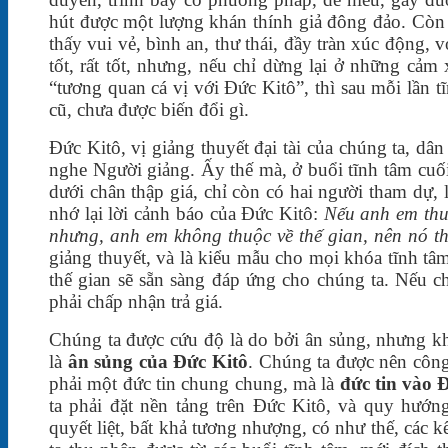
hút được một lượng khán thính giả đông đảo. Còn 
thấy vui vẻ, bình an, thư thái, đầy tràn xúc động, 
tốt, rất tốt, nhưng, nếu chỉ dừng lại ở những cả
“tương quan cá vị với Đức Kitô”, thì sau mỗi lần t
cũ, chưa được biến đổi gì.
Đức Kitô, vị giảng thuyết đại tài của chúng ta, dâ
nghe Người giảng. Ấy thế mà, ở buổi tĩnh tâm cuố
dưới chân thập giá, chỉ còn có hai người tham dự,
nhớ lại lời cảnh báo của Đức Kitô:
Nếu anh em thuộ
nhưng, anh em không thuộc về thế gian, nên nó t
giảng thuyết, và là kiểu mẫu cho mọi khóa tĩnh t
thế gian sẽ sẵn sàng đáp ứng cho chúng ta. Nếu 
phải chấp nhận trả giá.
Chúng ta được cứu độ là do bởi ân sủng, nhưng k
là
ân sủng của Đức Kitô
. Chúng ta được nên công
phải một đức tin chung chung, mà là
đức tin vào 
ta phải đặt nền tảng trên Đức Kitô, và quy hướn
quyết liệt, bất khả tương nhượng, có như thế, các 