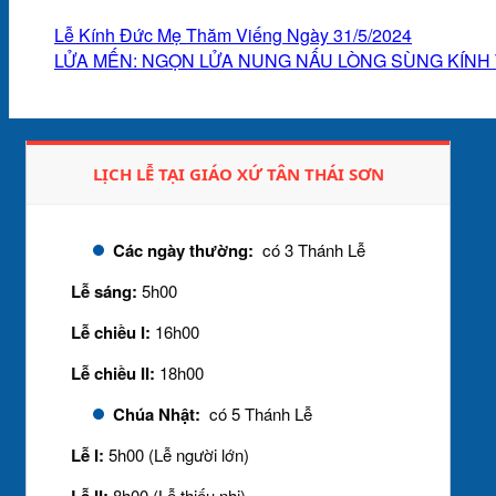
Lễ Kính Đức Mẹ Thăm Viếng Ngày 31/5/2024
LỬA MẾN: NGỌN LỬA NUNG NẤU LÒNG SÙNG KÍNH
LỊCH LỄ TẠI GIÁO XỨ TÂN THÁI SƠN
Các ngày thường:
có 3 Thánh Lễ
Lễ sáng:
5h00
Lễ chiều I:
16h00
Lễ chiều II:
18h00
Chúa Nhật:
có 5 Thánh Lễ
Lễ I:
5h00 (Lễ người lớn)
8h00 (Lễ thiếu nhi)