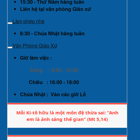
15:30 - Thứ Năm hàng tuần
Liên hệ tại văn phòng Giáo xứ
Làm phép nhà
8:30 - Chúa Nhật hàng tuần
Văn Phòng Giáo Xứ
Giờ làm việc :
Sáng : 8:00 - 10:00
Chiều : 16:00 - 18:00
Chúa Nhật : Vào các giờ Lễ
Mỗi Ki-tô hữu là một môn đệ thừa sai: “Anh
em là ánh sáng thế gian” (Mt 5,14)