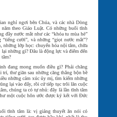
gian nghỉ ngơi bên Chúa, và các nhà Dòng
 năm theo Giáo Luật. Có những buổi tĩnh
ong đầy nước mắt như các “khóa tu mùa hè”
 “tiếng cười”, và những “giọt nước mắt”?
n, những lớp học: chuyển hóa nội tâm, chữa
n lại những gì? Đâu là động lực và điểm đến
h tâm?
mình đang mong muốn điều gì? Phải chăng
i trí, thư giãn sau những căng thẳng bộn bề
chiều những cảm xúc ủy mị, tìm kiếm những
ũng lại vào đấy, rồi cứ tiếp tục trôi lăn cuộc
âm, chúng ta có tự nhủ: đây là lần tĩnh tâm
 như một cuộc hôn ước được ký kết với Đức
i tĩnh tâm là: vị giảng thuyết ăn nói có
 tiếng cười, tạo được bầu khí, nhất là thu