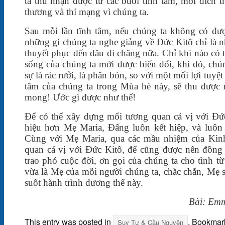
ta thu nhận được từ các buổi tĩnh tâm, mới đích 
thương và thí mạng vì chúng ta.
Sau mỗi lần tĩnh tâm, nếu chúng ta không có đượ
những gì chúng ta nghe giảng về Đức Kitô chỉ là nh
thuyết phục đến đâu đi chăng nữa. Chỉ khi nào có t
sống của chúng ta mới được biến đổi, khi đó, chú
sự là rác rưởi, là phân bón, so với một mối lợi tuyệt
tâm của chúng ta trong Mùa hè này, sẽ thu được 
mong! Ước gì được như thế!
Để có thể xây dựng mối tương quan cá vị với Đức
hiệu hơn Mẹ Maria, Đấng luôn kết hiệp, và luô
Cùng với Mẹ Maria, qua các mầu nhiệm của Kin
quan cá vị với Đức Kitô, để cũng được nên đồng
trao phó cuộc đời, ơn gọi của chúng ta cho tình 
vừa là Mẹ của mỗi người chúng ta, chắc chắn, Mẹ sẽ
suốt hành trình dương thế này.
Bài: Emm
This entry was posted in
. Bookmar
Suy Tư & Cầu Nguyện