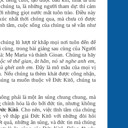
chúng ta, là những người tham dự: thì cảm
với những giọt nước mắt tuôn trào. Điều này
m xúc nhất thời chóng qua, mà chưa có được
ĩnh tâm, cuộc sống của chúng ta sẽ vẫn như
n chúng lũ lượt từ khắp mọi nơi tuôn đến để
i cùng, trong bài giảng sau cùng của Người
 là: Mẹ Maria và thánh Gioan. Chúng ta hãy
c về thế gian, ắt hẳn, nó sẽ nghe anh em,
hù ghét anh em.
Đây là mô mẫu của mọi vị
âm. Nếu chúng ta thèm khát được công nhận,
chúng ta muốn thuộc về Đức Kitô, chúng ta
hông phải là một ân sủng chung chung, mà
 chính hóa là do bởi đức tin, nhưng không
Đức Kitô
. Cho nên, việc tĩnh tâm của chúng
g về thập giá Đức Kitô với những đòi hỏi
kết quả, những ân sủng, và đức tin mà chúng