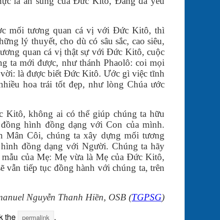
thực là ân sủng của Đức Kitô, Đấng đã yêu
c mối tương quan cá vị với Đức Kitô, thì
ững lý thuyết, cho dù có sâu sắc, cao siêu,
ương quan cá vị thật sự với Đức Kitô, cuộc
ng ta mới được, như thánh Phaolô: coi mọi
 vời: là được biết Đức Kitô. Ước gì việc tĩnh
nhiều hoa trái tốt đẹp, như lòng Chúa ước
 Kitô, không ai có thể giúp chúng ta hữu
n đồng hình đồng dạng với Con của mình.
h Mân Côi, chúng ta xây dựng mối tương
 hình đồng dạng với Người. Chúng ta hãy
từ mẫu của Mẹ: Mẹ vừa là Mẹ của Đức Kitô,
 vẫn tiếp tục đồng hành với chúng ta, trên
anuel Nguyễn Thanh Hiền, OSB (
TGPSG
)
k the
.
permalink