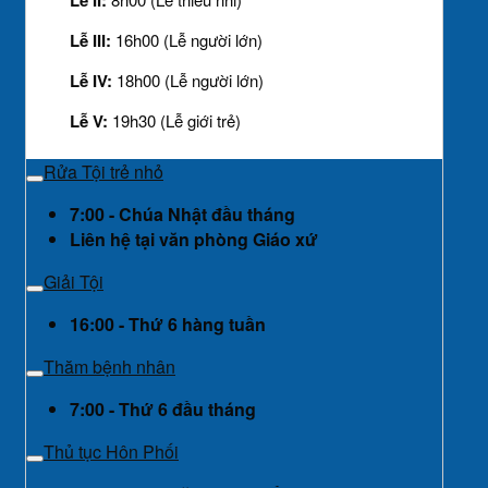
Lễ II:
Lễ III:
16h00 (Lễ người lớn)
Lễ IV:
18h00 (Lễ người lớn)
Lễ V:
19h30 (Lễ giới trẻ)
Rửa Tội trẻ nhỏ
7:00 - Chúa Nhật đầu tháng
Liên hệ tại văn phòng Giáo xứ
Giải Tội
16:00 - Thứ 6 hàng tuần
Thăm bệnh nhân
7:00 - Thứ 6 đầu tháng
Thủ tục Hôn Phối