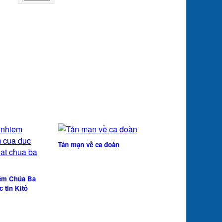
Tản mạn về ca đoàn
ệm Chúa Ba
c tin Kitô