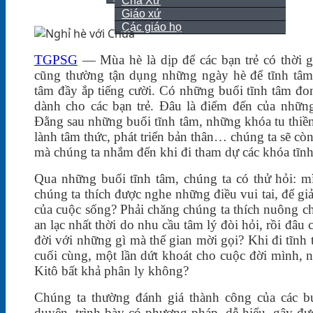
Cha Xứ
Giáo xứ
Giới thiệu
Các giáo họ
Liên hệ
TGPSG
— Mùa hè là dịp để các bạn trẻ có thời 
cũng thường tận dụng những ngày hè để tĩnh tâm
tâm đầy ắp tiếng cười. Có những buổi tĩnh tâm đ
dành cho các bạn trẻ. Đâu là điểm đến của những
Đằng sau những buổi tĩnh tâm, những khóa tu thiề
lành tâm thức, phát triển bản thân… chúng ta sẽ cò
mà chúng ta nhắm đến khi đi tham dự các khóa tĩn
Qua những buổi tĩnh tâm, chúng ta có thử hỏi: 
chúng ta thích được nghe những điều vui tai, để giả
của cuộc sống? Phải chăng chúng ta thích nuông 
an lạc nhất thời do nhu cầu tâm lý đòi hỏi, rồi đâu c
đời với những gì mà thế gian mời gọi? Khi đi tĩnh t
cuối cùng, một lần dứt khoát cho cuộc đời mình,
Kitô bất khả phân ly không?
Chúng ta thường đánh giá thành công của các buổ
duyên, trình bày có phương pháp, dễ hiểu, gây được