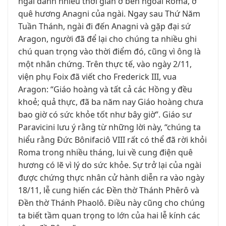
ngài dành nhiều thời gian ở bên ngoài Roma, ở
quê hương Anagni của ngài. Ngay sau Thứ Năm
Tuần Thánh, ngài đi đến Anagni và gặp đại sứ
Aragon, người đã để lại cho chúng ta nhiều ghi
chú quan trọng vào thời điểm đó, cũng vì ông là
một nhân chứng. Trên thực tế, vào ngày 2/11,
viện phụ Foix đã viết cho Frederick III, vua
Aragon: “Giáo hoàng và tất cả các Hồng y đều
khoẻ; quả thực, đã ba năm nay Giáo hoàng chưa
bao giờ có sức khỏe tốt như bây giờ”. Giáo sư
Paravicini lưu ý rằng từ những lời này, “chúng ta
hiểu rằng Đức Bônifaciô VIII rất có thể đã rời khỏi
Roma trong nhiều tháng, lui về cung điện quê
hương có lẽ vì lý do sức khỏe. Sự trở lại của ngài
được chứng thực nhân cử hành diễn ra vào ngày
18/11, lễ cung hiến các Đền thờ Thánh Phêrô và
Đền thờ Thánh Phaolô. Điều này cũng cho chúng
ta biết tầm quan trọng to lớn của hai lễ kính các