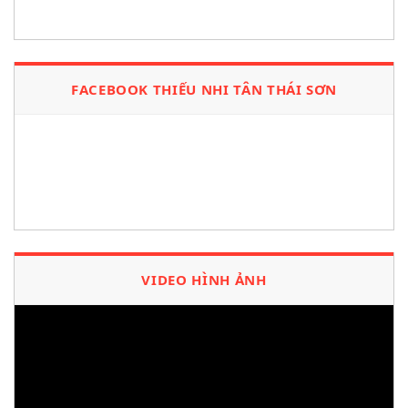
FACEBOOK THIẾU NHI TÂN THÁI SƠN
VIDEO HÌNH ẢNH
Trình
chơi
Video