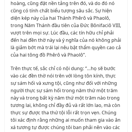
hoàng, cũng đặt nền tảng trên đó, và do đó nó
cũng có tính chất biểu tượng sâu sắc. Sự hiện
diện kép này của hai Thánh Phêrô và Phaolô,
trong Năm Thánh đầu tiên của Đức Bônifaciô VIII,
vượt trên mọi sự. Lúc đầu, các tín hữu chỉ phải
đến hai đền thờ này và ý nghĩa của nó không phải
là giảm bớt mà trái lại nêu bật thẩm quyền cao cả
của hai tông đồ Phêrô và Phaolô”.
Trên thực tế, sắc chỉ có nội dung: “…họ sẽ bước
vào các đền thờ nói trên với lòng tôn kính, thực
sự sám hối và xưng tội, cũng như đối với những
người thực sự sám hối trong năm thứ một trăm
này và trong bất kỳ năm thứ một trăm nào trong
tương lai, không chỉ đầy đủ và rất lớn lao, mà còn
thực sự được tha thứ tội lỗi rất trọn vẹn. Chúng
tôi xác định rằng những ai muốn tham gia vào ân
xá tương tự được chúng tôi ban phải nên vào các