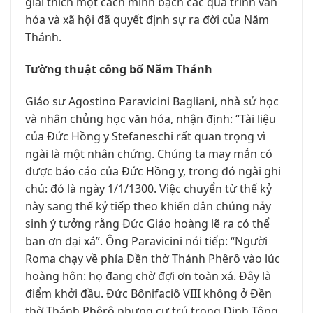
giải thích một cách minh bạch các quá trình văn
hóa và xã hội đã quyết định sự ra đời của Năm
Thánh.
Tường thuật công bố Năm Thánh
Giáo sư Agostino Paravicini Bagliani, nhà sử học
và nhân chủng học văn hóa, nhận định: “Tài liệu
của Đức Hồng y Stefaneschi rất quan trọng vì
ngài là một nhân chứng. Chúng ta may mắn có
được báo cáo của Đức Hồng y, trong đó ngài ghi
chú: đó là ngày 1/1/1300. Việc chuyển từ thế kỷ
này sang thế kỷ tiếp theo khiến dân chúng nảy
sinh ý tưởng rằng Đức Giáo hoàng lẽ ra có thể
ban ơn đại xá”. Ông Paravicini nói tiếp: “Người
Roma chạy về phía Đền thờ Thánh Phêrô vào lúc
hoàng hôn: họ đang chờ đợi ơn toàn xá. Đây là
điểm khởi đầu. Đức Bônifaciô VIII không ở Đền
thờ Thánh Phêrô nhưng cư trú trong Dinh Tông