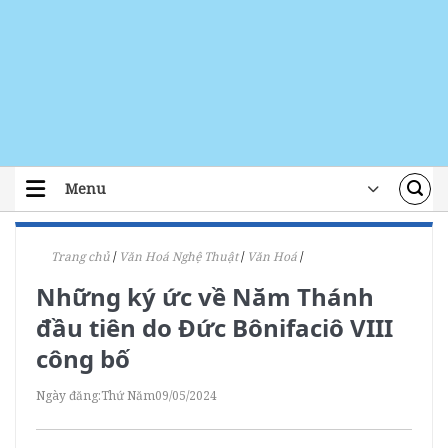
Skip
to
content
Menu
TRANG CHỦ
Trang chủ
/
Văn Hoá Nghệ Thuật
/
Văn Hoá
/
TIN TỨC
Những ký ức về Năm Thánh
ĐOÀN THỂ
đầu tiên do Đức Bônifaciô VIII
ÁI TÍN
công bố
ĐÀO TẠO
Ngày đăng:
Thứ Năm
09/05/2024
LỜI CHÚA