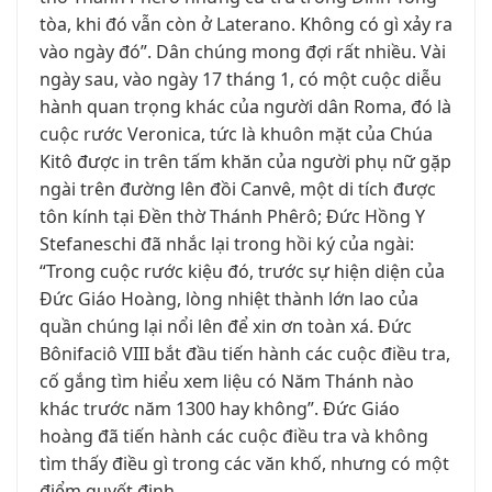
tòa, khi đó vẫn còn ở Laterano. Không có gì xảy ra
vào ngày đó”. Dân chúng mong đợi rất nhiều. Vài
ngày sau, vào ngày 17 tháng 1, có một cuộc diễu
hành quan trọng khác của người dân Roma, đó là
cuộc rước Veronica, tức là khuôn mặt của Chúa
Kitô được in trên tấm khăn của người phụ nữ gặp
ngài trên đường lên đồi Canvê, một di tích được
tôn kính tại Đền thờ Thánh Phêrô; Đức Hồng Y
Stefaneschi đã nhắc lại trong hồi ký của ngài:
“Trong cuộc rước kiệu đó, trước sự hiện diện của
Đức Giáo Hoàng, lòng nhiệt thành lớn lao của
quần chúng lại nổi lên để xin ơn toàn xá. Đức
Bônifaciô VIII bắt đầu tiến hành các cuộc điều tra,
cố gắng tìm hiểu xem liệu có Năm Thánh nào
khác trước năm 1300 hay không”. Đức Giáo
hoàng đã tiến hành các cuộc điều tra và không
tìm thấy điều gì trong các văn khố, nhưng có một
điểm quyết định.