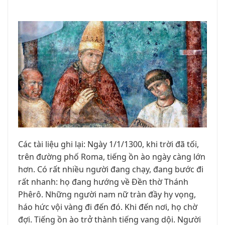
VĂN HOÁ NGHỆ THUẬT
TƯ LIỆU
GIỚI THIỆU
LIÊN HỆ
Các tài liệu ghi lại: Ngày 1/1/1300, khi trời đã tối,
trên đường phố Roma, tiếng ồn ào ngày càng lớn
hơn. Có rất nhiều người đang chạy, đang bước đi
rất nhanh: họ đang hướng về Đền thờ Thánh
Phêrô. Những người nam nữ tràn đầy hy vọng,
háo hức vội vàng đi đến đó. Khi đến nơi, họ chờ
đợi. Tiếng ồn ào trở thành tiếng vang dội. Người