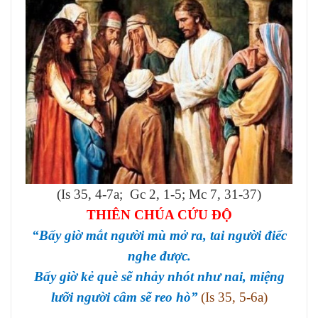
VĂN HOÁ NGHỆ THUẬT
TƯ LIỆU
GIỚI THIỆU
LIÊN HỆ
(Is 35, 4-7a; Gc 2, 1-5; Mc 7, 31-37)
THIÊN CHÚA CỨU ĐỘ
“Bấy giờ mắt người mù mở ra, tai người điếc
nghe được.
Bấy giờ kẻ què sẽ nhảy nhót như nai, miệng
lưỡi người câm sẽ reo hò”
(Is 35, 5-6a)