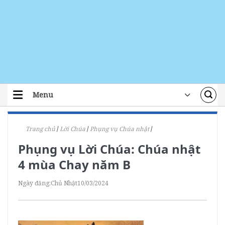
Skip
to
content
Menu
TRANG CHỦ
Trang chủ
/
Lời Chúa
/
Phụng vụ Chúa nhật
/
TIN TỨC
Phụng vụ Lời Chúa: Chúa nhật
ĐOÀN THỂ
4 mùa Chay năm B
ÁI TÍN
Ngày đăng:
Chủ Nhật
10/03/2024
ĐÀO TẠO
LỜI CHÚA