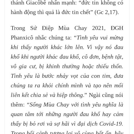
thánh Giacôbê nhấn mạnh: “đức tin không có
hành động thì quả là đức tin chết” (Gc 2,17).
Trong Sứ Điệp Mùa Chay 2021, ĐGH
Phanxicô nhắc chúng ta: “
Tình yêu vui mừng
khi thấy người khác lớn lên. Vì vậy nó đau
khổ khi người khác đau khổ, cô đơn, bệnh tật,
vô gia cư, bị khinh thường hoặc thiếu thốn.
Tình yêu là bước nhảy vọt của con tim, đưa
chúng ta ra khỏi chính mình và tạo nên mối
liên kết chia sẻ và hiệp thông
.” Ngài cũng nói
thêm: “
Sống Mùa Chay với tình yêu nghĩa là
quan tâm tới những người đau khổ hay cảm
thấy bị bỏ rơi và sợ hãi vì đại dịch Covid-19.
Trong bối cảnh tương lai vô cùng bất ổn, hãy