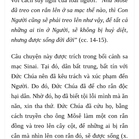
với cách suy nghĩ của loài người: “
Như Môsê
đã treo con rắn lên ở sa mạc thế nào, thì Con
Người cũng sẽ phải treo lên như vậy, để tất cả
những ai tin ở Người, sẽ không bị huỷ diệt,
nhưng được sống đời đời
” (cc. 14-15).
Câu chuyện này được trích trong bối cảnh sa
mạc Sinai. Tại đó, dân bất trung, bất tín với
Đức Chúa nên đã kêu trách và xúc phạm đến
Người. Do đó, Đức Chúa đã để cho rắn độc
hại dân. Nhờ đó, họ đã biết tội lỗi mình mà ăn
năn, xin tha thứ. Đức Chúa đã cứu họ, bằng
cách truyền cho ông Môsê làm một con rắn
đồng và treo lên cây cột, để những ai bị rắn
cắn mà nhìn lên con rắn đó, sẽ được sống (x.