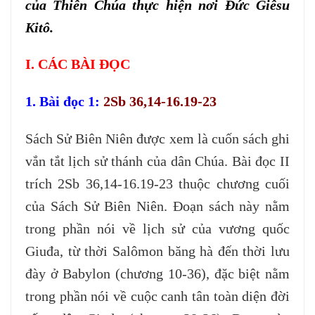
của Thiên Chúa thực hiện nơi Đức Giêsu
Kitô.
I. CÁC BÀI ĐỌC
1. Bài đọc 1:
2Sb 36,14-16.19-23
Sách Sử Biên Niên được xem là cuốn sách ghi
vắn tắt lịch sử thánh của dân Chúa. Bài đọc II
trích 2Sb 36,14-16.19-23 thuộc chương cuối
của Sách Sử Biên Niên. Đoạn sách này nằm
trong phần nói về lịch sử của vương quốc
Giuđa, từ thời Salômon băng hà đến thời lưu
đày ở Babylon (chương 10-36), đặc biệt nằm
trong phần nói về cuộc canh tân toàn diện đời