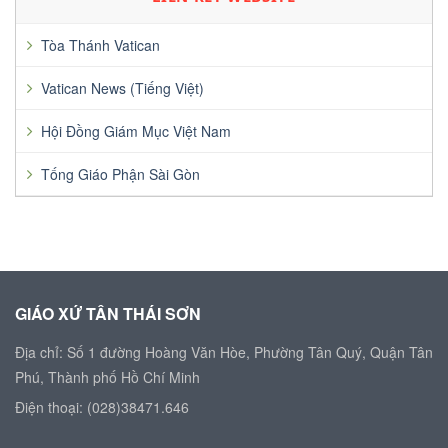
Tòa Thánh Vatican
Vatican News (Tiếng Việt)
Hội Đồng Giám Mục Việt Nam
Tống Giáo Phận Sài Gòn
GIÁO XỨ TÂN THÁI SƠN
Địa chỉ: Số 1 đường Hoàng Văn Hòe, Phường Tân Quý, Quận Tân
Phú, Thành phố Hồ Chí Minh
Điện thoại: (028)38471.646