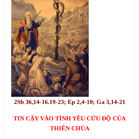
VĂN HOÁ NGHỆ THUẬT
TƯ LIỆU
GIỚI THIỆU
LIÊN HỆ
2Sb 36,14-16.19-23; Ep 2,4-10; Ga 3,14-21
TIN CẬY VÀO TÌNH YÊU CỨU ĐỘ CỦA
THIÊN CHÚA