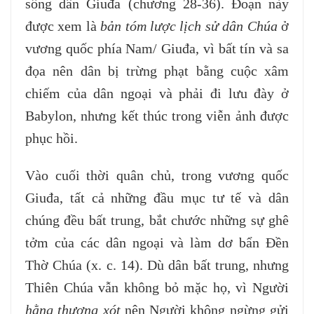
sống dân Giuđa (chương 28-36). Đoạn này
được xem là
bản tóm lược lịch sử dân Chúa
ở
vương quốc phía Nam/ Giuđa, vì bất tín và sa
đọa nên dân bị trừng phạt bằng cuộc xâm
chiếm của dân ngoại và phải đi lưu đày ở
Babylon, nhưng kết thúc trong viễn ảnh được
phục hồi.
Vào cuối thời quân chủ, trong vương quốc
Giuđa, tất cả những đầu mục tư tế và dân
chúng đều bất trung, bắt chước những sự ghê
tởm của các dân ngoại và làm dơ bẩn Đền
Thờ Chúa (x. c. 14). Dù dân bất trung, nhưng
Thiên Chúa vẫn không bỏ mặc họ, vì Người
hằng thương xót
nên Người không ngừng gửi