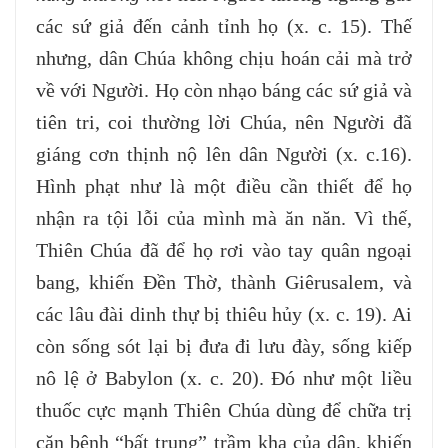
các sứ giả đến cảnh tỉnh họ (x. c. 15). Thế
nhưng, dân Chúa không chịu hoán cải mà trở
về với Người. Họ còn nhạo báng các sứ giả và
tiên tri, coi thường lời Chúa, nên Người đã
giáng cơn thịnh nộ lên dân Người (x. c.16).
Hình phạt như là một điều cần thiết để họ
nhận ra tội lỗi của mình mà ăn năn. Vì thế,
Thiên Chúa đã để họ rơi vào tay quân ngoại
bang, khiến Đền Thờ, thành Giêrusalem, và
các lâu đài dinh thự bị thiêu hủy (x. c. 19). Ai
còn sống sót lại bị đưa đi lưu đày, sống kiếp
nô lệ ở Babylon (x. c. 20). Đó như một liều
thuốc cực mạnh Thiên Chúa dùng để chữa trị
căn bệnh “bất trung” trầm kha của dân, khiến