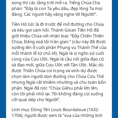
xong thì các tầng trời mở ra. Tiếng Chúa Cha
phán: “Đây là con Ta yêu dấu, đẹp lòng Ta mọi
đàng. Các ngươi hãy vâng nghe lời Người!”.
Tiền Hô tức là đi trước để mở đường cho Chúa
và kêu gọi sám hối. Thánh Gioan Tiền Hô đã
giới thiệu Chúa với nhân loại: “Đây Chiên Thiên
Chúa, Đấng xoá tội trần gian.” (câu này đã được
xướng lên ở cuối phần Phụng vụ Thánh Thể của
mỗi thánh lễ từ chủ tế). Ngài là vị ngôn sứ cuối
cùng của Cựu Ước. Ngài là cầu nối giữa đạo cũ
và đạo mới, giữa Cựu Ước với Tân Ước. Mặc dù
được Thiên Chúa coi trọng và vinh dự được
chọn làm người dọn đường cho Chúa Cứu Thế
nhưng Ngài rất khiêm nhường và chu toàn bổn
phận. Ngài đã nói: “Chúa Giêsu phải lớn lên,
còn tôi phải nhỏ lại. Tôi không đáng cúi xuống
cởi quai dép cho Người”.
Linh mục Dòng Tên Louis Bourdaloue (1632-
1704), người được xem là “vua của những linh