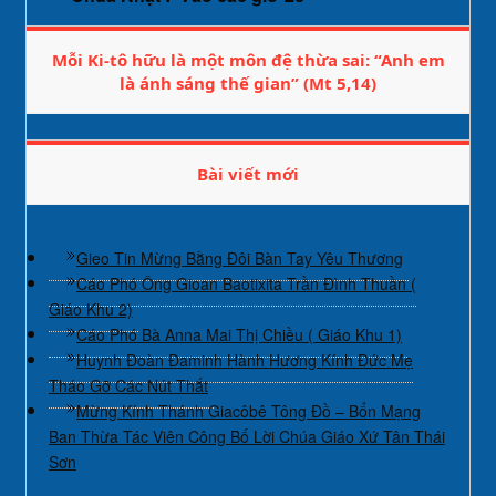
Mỗi Ki-tô hữu là một môn đệ thừa sai: “Anh em
là ánh sáng thế gian” (Mt 5,14)
Bài viết mới
Gieo Tin Mừng Bằng Đôi Bàn Tay Yêu Thương
Cáo Phó Ông Gioan Baotixita Trần Đình Thuần (
Giáo Khu 2)
Cáo Phó Bà Anna Mai Thị Chiều ( Giáo Khu 1)
Huynh Đoàn Đaminh Hành Hương Kính Đức Mẹ
Tháo Gỡ Các Nút Thắt
Mừng Kính Thánh Giacôbê Tông Đồ – Bổn Mạng
Ban Thừa Tác Viên Công Bố Lời Chúa Giáo Xứ Tân Thái
Sơn