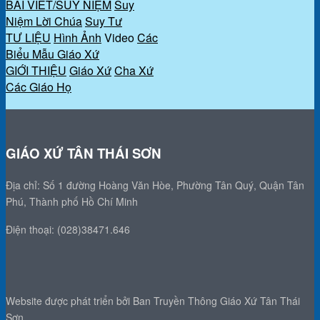
BÀI VIẾT/SUY NIỆM
Suy
Niệm Lời Chúa
Suy Tư
TƯ LIỆU
Hình Ảnh
Video
Các
Biểu Mẫu Giáo Xứ
GIỚI THIỆU
Giáo Xứ
Cha Xứ
Các Giáo Họ
GIÁO XỨ TÂN THÁI SƠN
Địa chỉ: Số 1 đường Hoàng Văn Hòe, Phường Tân Quý, Quận Tân
Phú, Thành phố Hồ Chí Minh
Điện thoại: (028)38471.646
Website được phát triển bởi Ban Truyền Thông Giáo Xứ Tân Thái
Sơn.