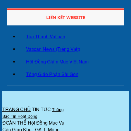
LIÊN KẾT WEBSITE
Tòa Thánh Vatican
Vatican News (Tiếng Việt)
Hội Đồng Giám Mục Việt Nam
Tống Giáo Phận Sài Gòn
TRANG CHỦ
TIN TỨC
Thông
Báo
Tin Hoạt Động
ĐOÀN THỂ
Hội Đồng Mục Vụ
Các Giáo Khu
GK 1: Mông