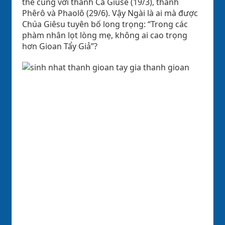
thể cùng với thánh Cả Giuse (19/3), thánh
Phêrô và Phaolô (29/6). Vậy Ngài là ai mà được
Chúa Giêsu tuyên bố long trọng: “Trong các
phàm nhân lọt lòng mẹ, không ai cao trọng
hơn Gioan Tẩy Giả”?