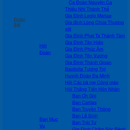
Ca Đoàn Nguyện Ca
Thiếu Nhi Thánh Thể
Gia Đình Legio Mariae
Đoàn
Gia đình Lòng Chúa Thương
thể
xót
Gia Đình Phạt Tạ Thánh Tâm
Gia Đình Tận Hiến
Hội
Gia Đình Phúc Âm
Đoàn
Gia Đình Tôn Vương
Gia Đình Thánh Gioan
Baotixita Tương Trợ
Huynh Đoàn Đa Minh
Hội Các bà mẹ Công giáo
Hội Thăng Tiến Hôn Nhân
Ban Ơn Gọi
Ban Caritas
Ban Truyền Thông
Ban Lễ Sinh
Ban Mục
Ban Trật Tự
Vụ
Gia Đình Chăm Sóc Bệnh