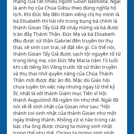
mạng của rất nhiều người Gioan Baotixita. Ngài
là anh họ của Chúa Giêsu theo đúng nghĩa hộ
tịch. Khi Đức Mẹ đến thăm viếng chị họ mình là
bà Elisabeth thì hài nhi trong bụng bà chính là
thánh Gioan Tẩy Giả đã nhảy mừng và bà được
tràn đầy Thánh Thần. Đức Mẹ và bà Elisabeth
đều được sứ thần Gabriel đến truyền tin thụ
thai, sẽ sinh con trai, sẽ đặt tên gì. Có thể nói,
thánh Gioan Tẩy Giả được sạch tội nguyên tổ từ
trong lòng mẹ, còn Đức Mẹ Maria năm 15 tuổi
khi cất tiếng Xin Vâng trước lời sứ thần truyền
và thụ thai nhờ quyền năng của Chúa Thánh
Thần mới được đặc ân đó. Mặc dù Giáo hội
chưa tuyên tín việc này nhưng ngay từ thế kỷ
IV, nhất là với thánh Giám mục Tiến sĩ Hội
thánh Augustinô đã ngầm tin như thế. Ngài đã
nói về lễ sinh nhật của Gioan như sau: “Hội
thánh coi sinh nhật của thánh Gioan như một
ngày thiêng thánh. Không có vị nào trong các
bậc cha ông được chúng ta mừng sinh nhật
trọng thể như thế. Chúng ta mừng sinh nhật