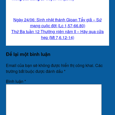
Ngày 24/06: Sinh nhật thánh Gioan Tẩy giả – Sứ
mạng cuộc đời (Lc 1,57-66.80)
Thứ Ba tuần 12 Thường niên năm II – Hãy qua cửa
hẹp (Mt 7,6.12-14)
Để lại một bình luận
Email của bạn sẽ không được hiển thị công khai.
Các
trường bắt buộc được đánh dấu
*
Bình luận
*