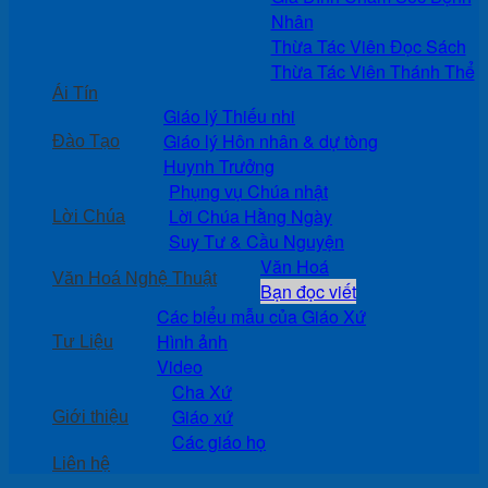
Nhân
Thừa Tác Viên Đọc Sách
Thừa Tác Viên Thánh Thể
Ái Tín
Giáo lý Thiếu nhi
Giáo lý Hôn nhân & dự tòng
Đào Tạo
Huynh Trưởng
Phụng vụ Chúa nhật
Lời Chúa Hằng Ngày
Lời Chúa
Suy Tư & Cầu Nguyện
Văn Hoá
Văn Hoá Nghệ Thuật
Bạn đọc viết
Các biểu mẫu của Giáo Xứ
Hình ảnh
Tư Liệu
Video
Cha Xứ
Giáo xứ
Giới thiệu
Các giáo họ
Liên hệ