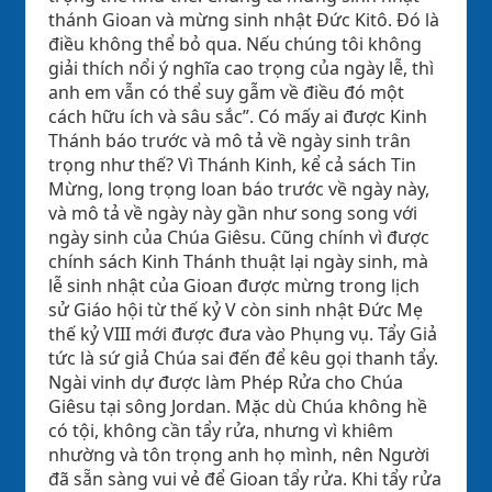
thánh Gioan và mừng sinh nhật Đức Kitô. Đó là
điều không thể bỏ qua. Nếu chúng tôi không
giải thích nổi ý nghĩa cao trọng của ngày lễ, thì
anh em vẫn có thể suy gẫm về điều đó một
cách hữu ích và sâu sắc”. Có mấy ai được Kinh
Thánh báo trước và mô tả về ngày sinh trân
trọng như thế? Vì Thánh Kinh, kể cả sách Tin
Mừng, long trọng loan báo trước về ngày này,
và mô tả về ngày này gần như song song với
ngày sinh của Chúa Giêsu. Cũng chính vì được
chính sách Kinh Thánh thuật lại ngày sinh, mà
lễ sinh nhật của Gioan được mừng trong lịch
sử Giáo hội từ thế kỷ V còn sinh nhật Đức Mẹ
thế kỷ VIII mới được đưa vào Phụng vụ. Tẩy Giả
tức là sứ giả Chúa sai đến để kêu gọi thanh tẩy.
Ngài vinh dự được làm Phép Rửa cho Chúa
Giêsu tại sông Jordan. Mặc dù Chúa không hề
có tội, không cần tẩy rửa, nhưng vì khiêm
nhường và tôn trọng anh họ mình, nên Người
đã sẵn sàng vui vẻ để Gioan tẩy rửa. Khi tẩy rửa