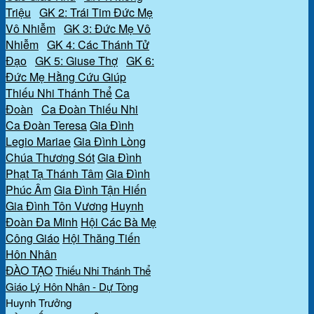
Triệu
GK 2: Trái Tim Đức Mẹ
Vô Nhiễm
GK 3: Đức Mẹ Vô
Nhiễm
GK 4: Các Thánh Tử
Đạo
GK 5: Giuse Thợ
GK 6:
Đức Mẹ Hằng Cứu Giúp
Thiếu Nhi Thánh Thể
Ca
Đoàn
Ca Đoàn Thiếu Nhi
Ca Đoàn Teresa
Gia Đình
Legio Mariae
Gia Đình Lòng
Chúa Thương Sót
Gia Đình
Phạt Tạ Thánh Tâm
Gia Đình
Phúc Âm
Gia Đình Tận Hiến
Gia Đình Tôn Vương
Huynh
Đoàn Đa Minh
Hội Các Bà Mẹ
Công Giáo
Hội Thăng Tiến
Hôn Nhân
ĐÀO TẠO
Thiếu Nhi Thánh Thể
Giáo Lý Hôn Nhân - Dự Tòng
Huynh Trưởng