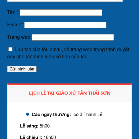
Tên
*
Email
*
Trang web
Lưu tên của tôi, email, và trang web trong trình duyệt
này cho lần bình luận kế tiếp của tôi.
LỊCH LỄ TẠI GIÁO XỨ TÂN THÁI SƠN
Các ngày thường:
có 3 Thánh Lễ
Lễ sáng:
5h00
Lễ chiều I:
16h00