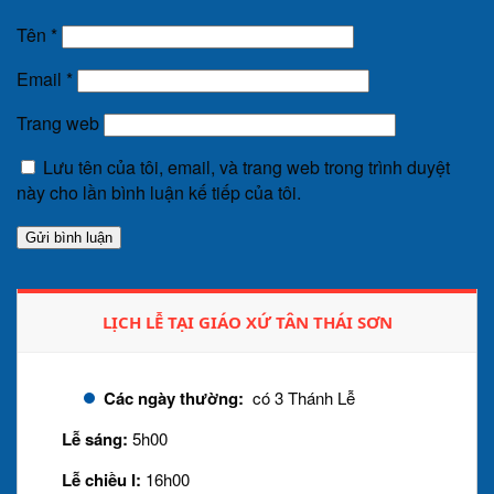
Tên
*
Email
*
Trang web
Lưu tên của tôi, email, và trang web trong trình duyệt
này cho lần bình luận kế tiếp của tôi.
LỊCH LỄ TẠI GIÁO XỨ TÂN THÁI SƠN
Các ngày thường:
có 3 Thánh Lễ
Lễ sáng:
5h00
Lễ chiều I:
16h00