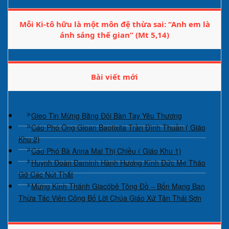
Mỗi Ki-tô hữu là một môn đệ thừa sai: “Anh em là
ánh sáng thế gian” (Mt 5,14)
Bài viết mới
Gieo Tin Mừng Bằng Đôi Bàn Tay Yêu Thương
Cáo Phó Ông Gioan Baotixita Trần Đình Thuần ( Giáo
Khu 2)
Cáo Phó Bà Anna Mai Thị Chiều ( Giáo Khu 1)
Huynh Đoàn Đaminh Hành Hương Kính Đức Mẹ Tháo
Gỡ Các Nút Thắt
Mừng Kính Thánh Giacôbê Tông Đồ – Bổn Mạng Ban
Thừa Tác Viên Công Bố Lời Chúa Giáo Xứ Tân Thái Sơn