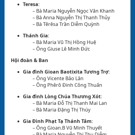
Teresa
:
– Bà Maria Nguyễn Ngọc Vân Khanh
– Bà Anna Nguyễn Thị Thanh Thủy
– Bà Têrêsa Trần Diễm Quỳnh
Thánh Gia
:
– Bà Maria Vũ Thị Hồng Huệ
– Ông Giuse Lê Minh Đức
Hội đoàn & Ban
Gia đình Gioan Baotixita Tương Trợ
:
– Ông Vicente Bảo Lân
– Ông Phêrô Đinh Công Thuấn
Gia đình Lòng Chúa Thương Xót
:
– Bà Maria Đỗ Thị Thanh Mai Lan
– Bà Maria Đặng Thị Thúy
Gia Đình Phạt Tạ Thánh Tâm
:
– Ông Gioan.B Vũ Minh Thuyết
– Bà Maria Nguyễn Thị Thu Diễm