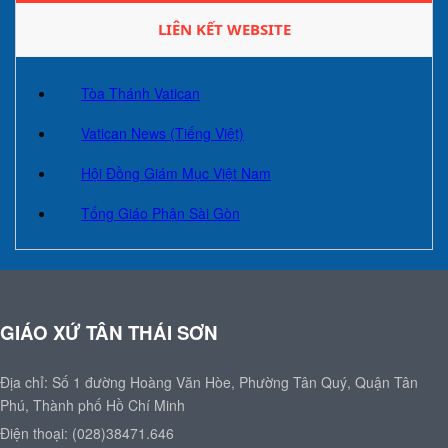
LIÊN KẾT WEBSITE
Tòa Thánh Vatican
Vatican News (Tiếng Việt)
Hội Đồng Giám Mục Việt Nam
Tống Giáo Phận Sài Gòn
GIÁO XỨ TÂN THÁI SƠN
Địa chỉ: Số 1 đường Hoàng Văn Hòe, Phường Tân Quý, Quận Tân
Phú, Thành phố Hồ Chí Minh
Điện thoại: (028)38471.646