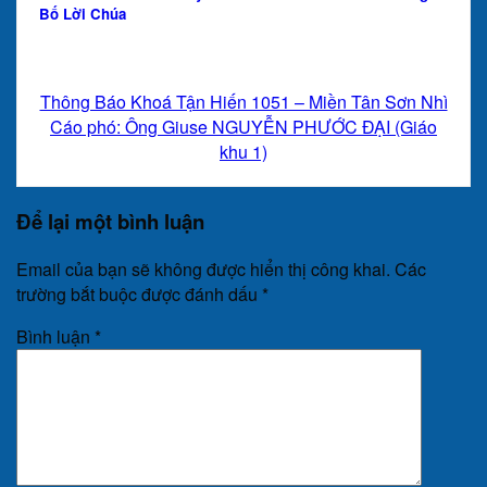
Bố Lời Chúa
Thông Báo Khoá Tận Hiến 1051 – Miền Tân Sơn Nhì
Cáo phó: Ông Giuse NGUYỄN PHƯỚC ĐẠI (Giáo
khu 1)
Để lại một bình luận
Email của bạn sẽ không được hiển thị công khai.
Các
trường bắt buộc được đánh dấu
*
Bình luận
*