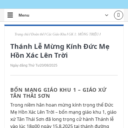
Skip
to
Menu
content
TRANG CHỦ
Trang chủ
/
Đoàn thể
/
Các Giáo Khu
/
GK 1: MÔNG TRIỆU
/
TIN TỨC
Thánh Lễ Mừng Kính Đức Mẹ
ĐOÀN THỂ
Hồn Xác Lên Trời
ÁI TÍN
Ngày đăng:
Thứ Tư
20/08/2025
ĐÀO TẠO
LỜI CHÚA
BỔN MẠNG GIÁO KHU 1 – GIÁO XỨ
VĂN HOÁ NGHỆ THUẬT
TÂN THÁI SƠN
TƯ LIỆU
Trong niềm hân hoan mừng kính trọng thể Đức
Mẹ Hồn Xác Lên Trời – bổn mạng giáo khu 1, giáo
GIỚI THIỆU
xứ Tân Thái Sơn đã long trọng cử hành Thánh lễ
vào lúc 18g00 ngày 15.8.2025 tại thánh đường
LIÊN HỆ