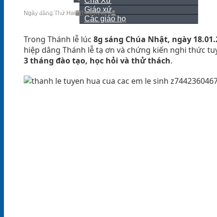
Cha Xứ
Giáo xứ
Giới thiệu
Ngày đăng:
Thứ Hai
19/01/2026
Các giáo họ
Liên hệ
Trong Thánh lễ lúc
8g sáng Chúa Nhật, ngày 18.01.
hiệp dâng Thánh lễ tạ ơn và chứng kiến nghi thức t
3 tháng đào tạo, học hỏi và thử thách
.