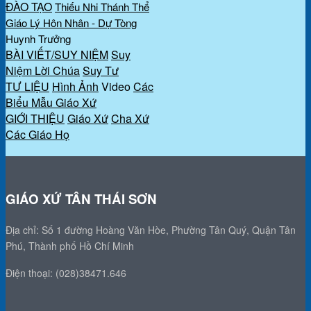
ĐÀO TẠO
Thiếu Nhi Thánh Thể
Giáo Lý Hôn Nhân - Dự Tòng
Huynh Trưởng
BÀI VIẾT/SUY NIỆM
Suy
Niệm Lời Chúa
Suy Tư
TƯ LIỆU
Hình Ảnh
Video
Các
Biểu Mẫu Giáo Xứ
GIỚI THIỆU
Giáo Xứ
Cha Xứ
Các Giáo Họ
GIÁO XỨ TÂN THÁI SƠN
Địa chỉ: Số 1 đường Hoàng Văn Hòe, Phường Tân Quý, Quận Tân
Phú, Thành phố Hồ Chí Minh
Điện thoại: (028)38471.646