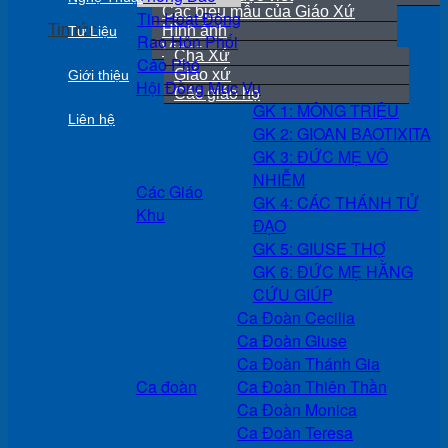
Các biểu mẫu của Giáo Xứ
Tin Hoạt Động
Tin tức
Hình ảnh
Tư Liệu
Rao Hôn Phối
Video
Cha Xứ
Cáo Phó
Giáo xứ
Giới thiệu
Hội Đồng Mục Vụ
Các giáo họ
GK 1: MÔNG TRIỆU
Liên hệ
GK 2: GIOAN BAOTIXITA
GK 3: ĐỨC MẸ VÔ
NHIỄM
Các Giáo
GK 4: CÁC THÁNH TỬ
Khu
ĐẠO
GK 5: GIUSE THỢ
GK 6: ĐỨC MẸ HẰNG
CỨU GIÚP
Ca Đoàn Cecilia
Ca Đoàn Giuse
Ca Đoàn Thánh Gia
Ca đoàn
Ca Đoàn Thiên Thần
Ca Đoàn Monica
Ca Đoàn Teresa