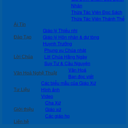
Nhân
Thừa Tác Viên Đọc Sách
Thừa Tác Viên Thánh Thể
Ái Tín
Giáo lý Thiếu nhi
Giáo lý Hôn nhân & dự tòng
Đào Tạo
Huynh Trưởng
Phụng vụ Chúa nhật
Lời Chúa Hằng Ngày
Lời Chúa
Suy Tư & Cầu Nguyện
Văn Hoá
Văn Hoá Nghệ Thuật
Bạn đọc viết
Các biểu mẫu của Giáo Xứ
Hình ảnh
Tư Liệu
Video
Cha Xứ
Giáo xứ
Giới thiệu
Các giáo họ
Liên hệ