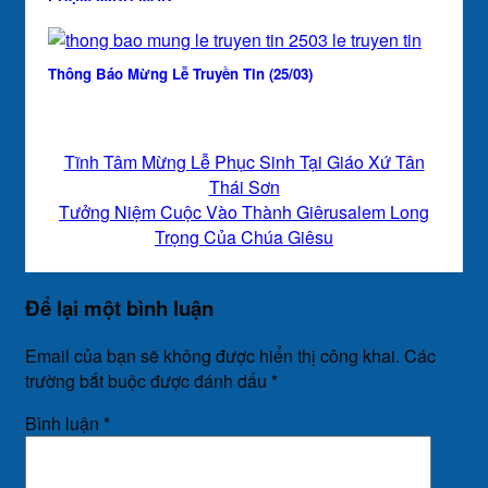
Thông Báo Mừng Lễ Truyền Tin (25/03)
Tĩnh Tâm Mừng Lễ Phục Sinh Tại Giáo Xứ Tân
Thái Sơn
Tưởng Niệm Cuộc Vào Thành Giêrusalem Long
Trọng Của Chúa Giêsu
Để lại một bình luận
Email của bạn sẽ không được hiển thị công khai.
Các
trường bắt buộc được đánh dấu
*
Bình luận
*