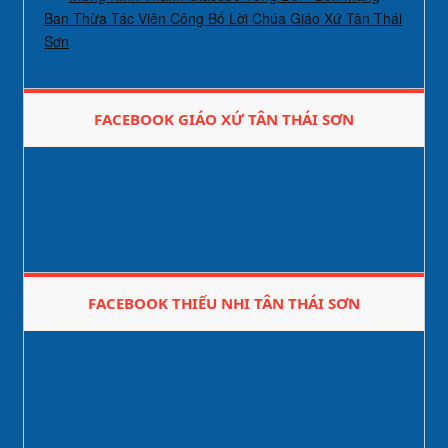
Ban Thừa Tác Viên Công Bố Lời Chúa Giáo Xứ Tân Thái
Sơn
FACEBOOK GIÁO XỨ TÂN THÁI SƠN
FACEBOOK THIẾU NHI TÂN THÁI SƠN