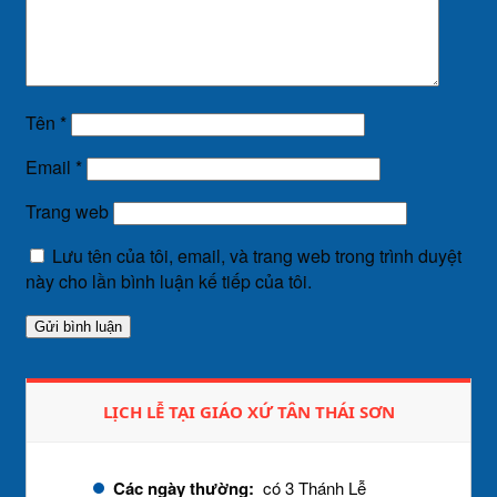
Tên
*
Email
*
Trang web
Lưu tên của tôi, email, và trang web trong trình duyệt
này cho lần bình luận kế tiếp của tôi.
LỊCH LỄ TẠI GIÁO XỨ TÂN THÁI SƠN
Các ngày thường:
có 3 Thánh Lễ