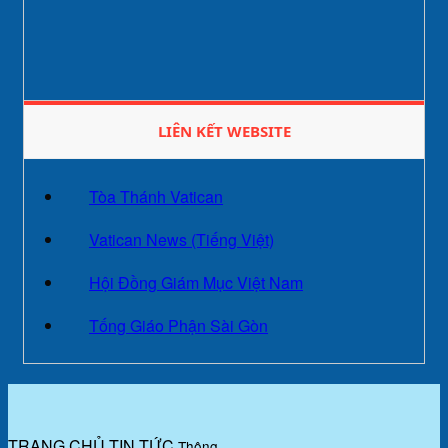
LIÊN KẾT WEBSITE
Tòa Thánh Vatican
Vatican News (Tiếng Việt)
Hội Đồng Giám Mục Việt Nam
Tống Giáo Phận Sài Gòn
TRANG CHỦ
TIN TỨC
Thông