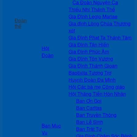
Ca Đoàn Nguyện Ca
Thiếu Nhi Thánh Thể
Gia Đình Legio Mariae
Đoàn
Gia đình Lòng Chúa Thương
thể
xót
Gia Đình Phạt Tạ Thánh Tâm
Gia Đình Tận Hiến
Hội
Gia Đình Phúc Âm
Đoàn
Gia Đình Tôn Vương
Gia Đình Thánh Gioan
Baotixita Tương Trợ
Huynh Đoàn Đa Minh
Hội Các bà mẹ Công giáo
Hội Thăng Tiến Hôn Nhân
Ban Ơn Gọi
Ban Caritas
Ban Truyền Thông
Ban Lễ Sinh
Ban Mục
Ban Trật Tự
Vụ
Gia Đình Chăm Sóc Bệnh