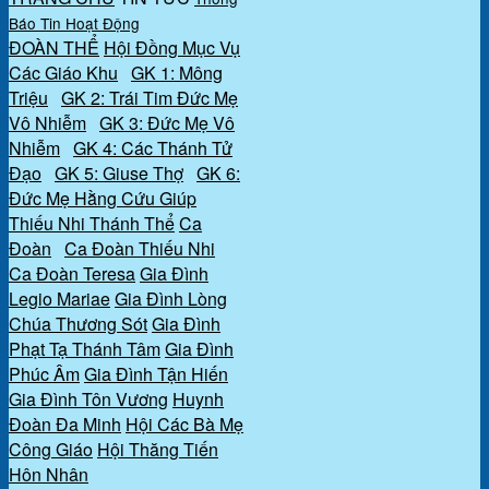
Báo
Tin Hoạt Động
ĐOÀN THỂ
Hội Đồng Mục Vụ
Các Giáo Khu
GK 1: Mông
Triệu
GK 2: Trái Tim Đức Mẹ
Vô Nhiễm
GK 3: Đức Mẹ Vô
Nhiễm
GK 4: Các Thánh Tử
Đạo
GK 5: Giuse Thợ
GK 6:
Đức Mẹ Hằng Cứu Giúp
Thiếu Nhi Thánh Thể
Ca
Đoàn
Ca Đoàn Thiếu Nhi
Ca Đoàn Teresa
Gia Đình
Legio Mariae
Gia Đình Lòng
Chúa Thương Sót
Gia Đình
Phạt Tạ Thánh Tâm
Gia Đình
Phúc Âm
Gia Đình Tận Hiến
Gia Đình Tôn Vương
Huynh
Đoàn Đa Minh
Hội Các Bà Mẹ
Công Giáo
Hội Thăng Tiến
Hôn Nhân