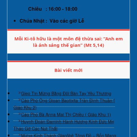
Chiều : 16:00 - 18:00
Chúa Nhật : Vào các giờ Lễ
Mỗi Ki-tô hữu là một môn đệ thừa sai: “Anh em
là ánh sáng thế gian” (Mt 5,14)
Bài viết mới
Gieo Tin Mừng Bằng Đôi Bàn Tay Yêu Thương
Cáo Phó Ông Gioan Baotixita Trần Đình Thuần (
Giáo Khu 2)
Cáo Phó Bà Anna Mai Thị Chiều ( Giáo Khu 1)
Huynh Đoàn Đaminh Hành Hương Kính Đức Mẹ
Tháo Gỡ Các Nút Thắt
Mừng Kính Thánh Giacôbê Tông Đồ – Bổn Mạng