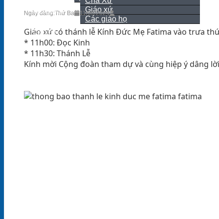
Cha Xứ
Giáo xứ
Giới thiệu
Ngày đăng:
Thứ Ba
11/06/2024
Các giáo họ
Giáo xứ có thánh lễ Kính Đức Mẹ Fatima vào trưa thứ
Liên hệ
* 11h00: Đọc Kinh
* 11h30: Thánh Lễ
Kính mời Cộng đoàn tham dự và cùng hiệp ý dâng lờ