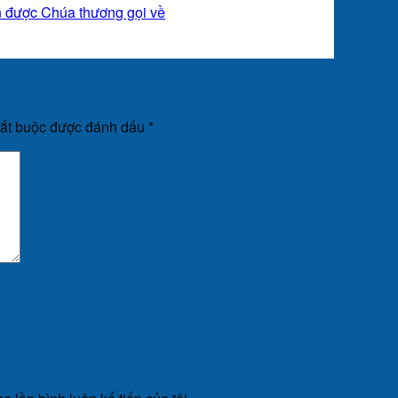
 được Chúa thương gọi về
bắt buộc được đánh dấu
*