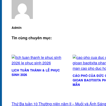
Admin
Tin cùng chuyên mục:
LỊCH TUẦN THÁNH & LỄ PHỤC
SINH 2026
CÁO PHÓ CỦA ĐỨC 
GIOAN BAOTIXITA P
MẪN
Thứ Ba tuần 10 Thường niên năm II – Muối và Ánh Sáng 