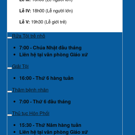
Lễ IV:
18h00 (Lễ người lớn)
Lễ V:
19h30 (Lễ giới trẻ)
Rửa Tội trẻ nhỏ
7:00 - Chúa Nhật đầu tháng
Liên hệ tại văn phòng Giáo xứ
Giải Tội
16:00 - Thứ 6 hàng tuần
Thăm bệnh nhân
7:00 - Thứ 6 đầu tháng
Thủ tục Hôn Phối
15:30 - Thứ Năm hàng tuần
Liên hệ tại văn phòng Giáo xứ