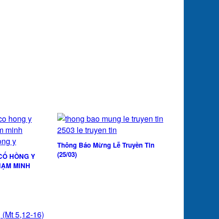
Thông Báo Mừng Lễ Truyền Tin
(25/03)
CỐ HỒNG Y
HẠM MINH
(Mt 5,12-16)