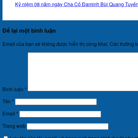
Kỷ niệm 08 năm ngày Cha Cố Đaminh Bùi Quang Tuyến
Để lại một bình luận
Email của bạn sẽ không được hiển thị công khai.
Các trường 
Bình luận
*
Tên
*
Email
*
Trang web