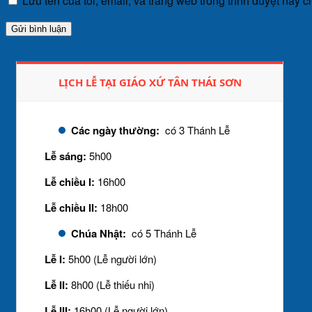
Lưu tên của tôi, email, và trang web trong trình duyệt này ch
LỊCH LỄ TẠI GIÁO XỨ TÂN THÁI SƠN
Các ngày thường:
có 3 Thánh Lễ
Lễ sáng:
5h00
Lễ chiều I:
16h00
Lễ chiều II:
18h00
Chúa Nhật:
có 5 Thánh Lễ
Lễ I:
5h00 (Lễ người lớn)
Lễ II:
8h00 (Lễ thiếu nhi)
Lễ III:
16h00 (Lễ người lớn)