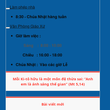
Làm phép nhà
8:30 - Chúa Nhật hàng tuần
Văn Phòng Giáo Xứ
Giờ làm việc :
Sáng : 8:00 - 10:00
Chiều : 16:00 - 18:00
Chúa Nhật : Vào các giờ Lễ
Mỗi Ki-tô hữu là một môn đệ thừa sai: “Anh
em là ánh sáng thế gian” (Mt 5,14)
Bài viết mới