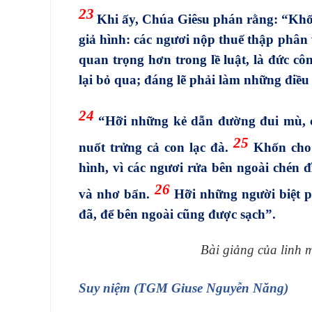
23
Khi ấy, Chúa Giêsu phán rằng:
“
Khốn
giả hình: các ngươi nộp thuế thập phân 
quan trọng hơn trong lề luật, là đức côn
lại bỏ qua; đáng lẽ phải làm những điều
24
“
Hỡi những kẻ dẫn đường đui mù, c
25
nuốt trửng cả con lạc đà.
Khốn cho c
hình, vì các ngươi rửa bên ngoài chén 
26
và nhơ bẩn.
Hỡi những người biệt p
đã, để bên ngoài cũng được sạch
”
.
Bài giảng của linh
Suy niệm (TGM Giuse Nguyễn Năng)