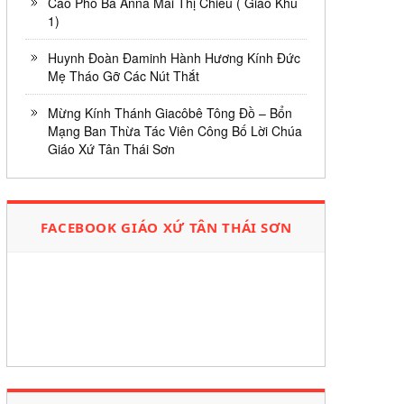
Cáo Phó Bà Anna Mai Thị Chiều ( Giáo Khu
1)
Huynh Đoàn Đaminh Hành Hương Kính Đức
Mẹ Tháo Gỡ Các Nút Thắt
Mừng Kính Thánh Giacôbê Tông Đồ – Bổn
Mạng Ban Thừa Tác Viên Công Bố Lời Chúa
Giáo Xứ Tân Thái Sơn
FACEBOOK GIÁO XỨ TÂN THÁI SƠN