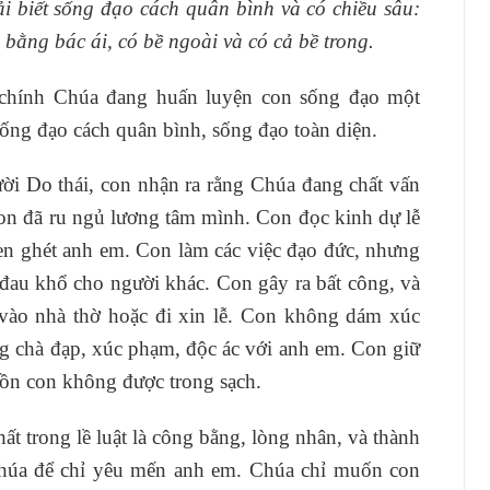
i biết sống đạo cách quân bình và có chiều sâu:
 bằng bác ái, có bề ngoài và có cả bề trong
.
chính Chúa đang huấn luyện con sống đạo một
sống đạo cách quân bình, sống đạo toàn diện.
i Do thái, con nhận ra rằng Chúa đang chất vấn
con đã ru ngủ lương tâm mình. Con đọc kinh dự lễ
ghen ghét anh em. Con làm các việc đạo đức, nhưng
y đau khổ cho người khác. Con gây ra bất công, và
 vào nhà thờ hoặc đi xin lễ. Con không dám xúc
g chà đạp, xúc phạm, độc ác với anh em. Con giữ
hồn con không được trong sạch.
t trong lề luật là công bằng, lòng nhân, và thành
húa để chỉ yêu mến anh em. Chúa chỉ muốn con