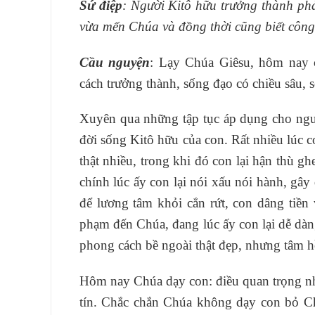
Sứ điệp
: Người Kitô hữu trưởng thành phả
vừa mến Chúa và đồng
thời cũng biết công
Cầu nguyện
: Lạy Chúa Giêsu, hôm nay 
cách trưởng thành, sống đạo có chiều sâu, 
Xuyên qua những tập tục áp dụng cho ngườ
đời sống Kitô hữu của con. Rất nhiều lúc 
thật nhiều, trong khi đó con lại hận thù 
chính lúc ấy con lại nói xấu nói hành, gâ
để lương tâm khỏi cắn rứt, con dâng tiền
phạm đến Chúa, đang lúc ấy con lại dễ dàn
phong cách bề ngoài thật đẹp, nhưng tâm 
Hôm nay Chúa dạy con: điều quan trọng nhấ
tín. Chắc chắn Chúa không dạy con bỏ C