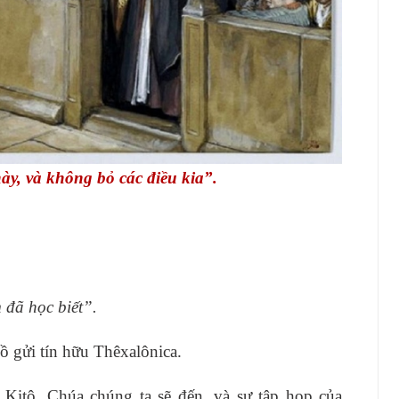
y, và không bỏ các điều kia”.
 đã học biết”.
ồ gửi tín hữu Thêxalônica.
Kitô, Chúa chúng ta sẽ đến, và sự tập họp của