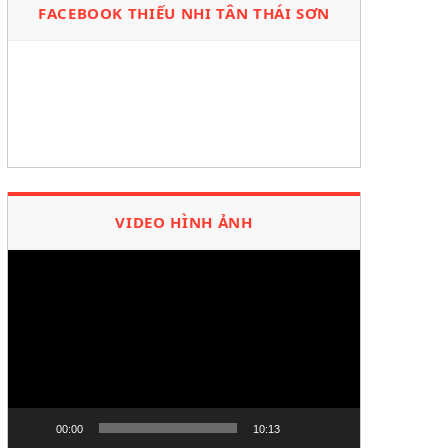
FACEBOOK THIẾU NHI TÂN THÁI SƠN
VIDEO HÌNH ẢNH
Trình
chơi
Video
00:00
10:13