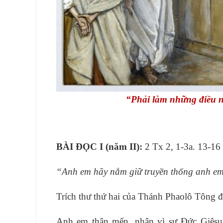
“Phải làm những điều nà
BÀI ĐỌC I (năm II):
2 Tx 2, 1-3a. 13-16
“Anh em hãy nắm giữ truyền thống anh em
Trích thư thứ hai của Thánh Phaolô Tông đ
Anh em thân mến, nhân vì sự Ðức Giêsu 