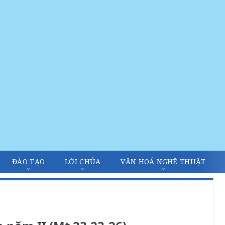
ĐÀO TẠO
LỜI CHÚA
VĂN HOÁ NGHỆ THUẬT