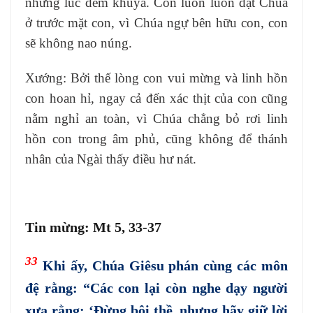
những lúc đêm khuya. Con luôn luôn đặt Chúa
ở trước mặt con, vì Chúa ngự bên hữu con, con
sẽ không nao núng.
Xướng: Bởi thế lòng con vui mừng và linh hồn
con hoan hỉ, ngay cả đến xác thịt của con cũng
nằm nghỉ an toàn, vì Chúa chẳng bỏ rơi linh
hồn con trong âm phủ, cũng không để thánh
nhân của Ngài thấy điều hư nát.
Tin mừng: Mt 5, 33-37
33
Khi ấy, Chúa Giêsu phán cùng các môn
đệ rằng: “Các con lại còn nghe dạy người
xưa rằng: ‘Đừng bội thề, nhưng hãy giữ lời