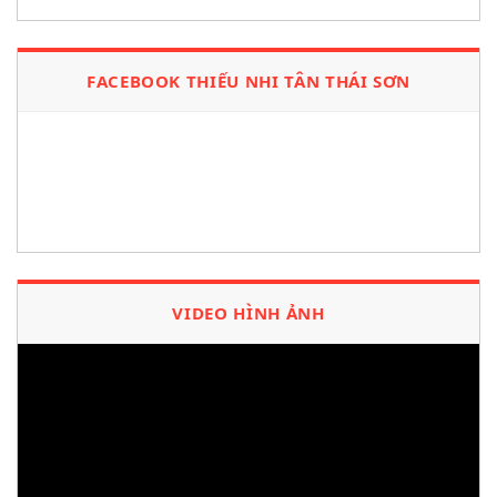
FACEBOOK THIẾU NHI TÂN THÁI SƠN
VIDEO HÌNH ẢNH
Trình
chơi
Video