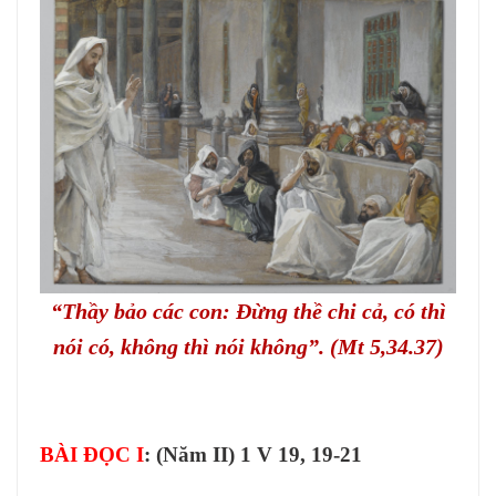
VĂN HOÁ NGHỆ THUẬT
TƯ LIỆU
GIỚI THIỆU
LIÊN HỆ
“Thầy bảo các con: Ðừng thề chi cả, có thì
nói có, không thì nói không”. (Mt 5,34.37)
BÀI ĐỌC I
: (Năm II) 1 V 19, 19-21