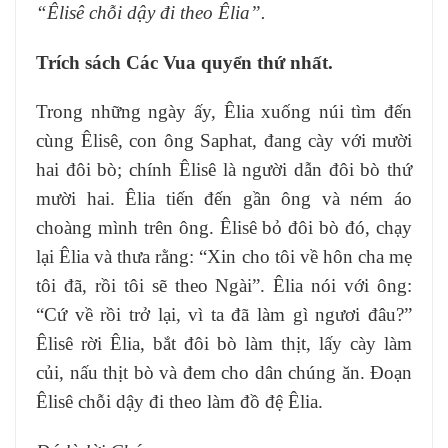
“Êlisê chỗi dậy đi theo Êlia”.
Trích sách Các Vua quyển thứ nhất.
Trong những ngày ấy, Êlia xuống núi tìm đến
cùng Êlisê, con ông Saphat, đang cày với mười
hai đôi bò; chính Êlisê là người dẫn đôi bò thứ
mười hai. Êlia tiến đến gần ông và ném áo
choàng mình trên ông. Êlisê bỏ đôi bò đó, chạy
lại Êlia và thưa rằng: “Xin cho tôi về hôn cha mẹ
tôi đã, rồi tôi sẽ theo Ngài”. Êlia nói với ông:
“Cứ về rồi trở lại, vì ta đã làm gì ngươi đâu?”
Êlisê rời Êlia, bắt đôi bò làm thịt, lấy cày làm
củi, nấu thịt bò và đem cho dân chúng ăn. Ðoạn
Êlisê chỗi dậy đi theo làm đồ đệ Êlia.