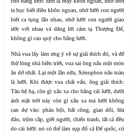
cho bằng lưỡi: lưỡi là máy khôn ngoan, nhờ lưỡi
ta học biết điều khôn ngoan, nhờ lưỡi con người
biết ca tụng lẫn nhau, nhờ lưỡi con người giao
ước với nhau và dâng lời cảm tạ Thượng Đế,
không gì cao quý cho bằng lưỡi.
Nhà vua lấy làm ưng ý về sự giải thích đó, và để
thử lòng nhà hiền triết, vua sai ông nấu một món
ăn dở nhất. Lại một lần nữa, Xénophon nấu toàn
là lưỡi. Khi được vua chất vấn, ông giải thích:
Tâu bệ hạ, còn gì xấu xa cho bằng cái lưỡi, dưới
ánh mặt trời này còn gì xấu xa mà lưỡi không
can dự vào: phản bội, bất công, gian dối, lừa
đảo, trộm cắp, giết người, chiến tranh, tất cả đều
do cái lưỡi: nó có thể làm sụp đổ cả Đế quốc, có