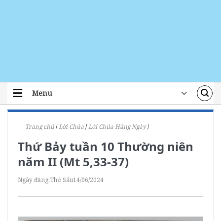
Skip
to
content
Menu
TRANG CHỦ
Trang chủ
/
Lời Chúa
/
Lời Chúa Hằng Ngày
/
TIN TỨC
Thứ Bảy tuần 10 Thường niên
ĐOÀN THỂ
năm II (Mt 5,33-37)
ÁI TÍN
Ngày đăng:
Thứ Sáu
14/06/2024
ĐÀO TẠO
LỜI CHÚA