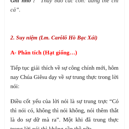
Ghi nhớ :
“Thầy bảo các con: đừng thề chi
cả”.
2. Suy niệm (Lm. Carôlô Hồ Bạc Xái)
A- Phân tích (Hạt giống…)
Tiếp tục giải thích về sự công chính mới, hôm
nay Chúa Giêsu dạy về sự trung thực trong lời
nói:
Điều cốt yếu của lời nói là sự trung trực “Có
thì nói có, không thì nói không, nói thêm thắt
là do sự dữ mà ra”. Một khi đã trung thực
trong lời nói thì không cần thề nữa.