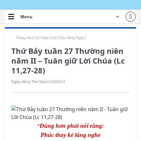
Skip
to
Menu
content
TRANG CHỦ
Trang chủ
/
Lời Chúa
/
Lời Chúa Hằng Ngày
/
TIN TỨC
Thứ Bảy tuần 27 Thường niên
ĐOÀN THỂ
năm II – Tuân giữ Lời Chúa (Lc
ÁI TÍN
11,27-28)
ĐÀO TẠO
Ngày đăng:
Thứ Sáu
11/10/2024
LỜI CHÚA
VĂN HOÁ NGHỆ THUẬT
TƯ LIỆU
Đúng hơn phải nói rằng:
“
GIỚI THIỆU
Phúc thay kẻ lắng nghe