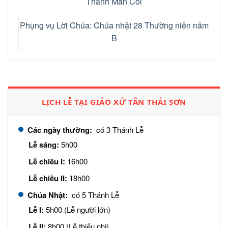
Thánh Mân Côi
Phụng vụ Lời Chúa: Chúa nhật 28 Thường niên năm
B
LỊCH LỄ TẠI GIÁO XỨ TÂN THÁI SƠN
Các ngày thường:
có 3 Thánh Lễ
Lễ sáng:
5h00
Lễ chiều I:
16h00
Lễ chiều II:
18h00
Chúa Nhật:
có 5 Thánh Lễ
Lễ I:
5h00 (Lễ người lớn)
Lễ II:
8h00 (Lễ thiếu nhi)