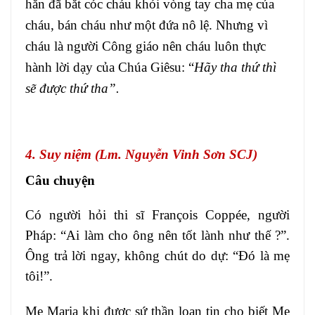
hắn đã bắt cóc cháu khỏi vòng tay cha mẹ của
cháu, bán cháu như một đứa nô lệ. Nhưng vì
cháu là người Công giáo nên cháu luôn thực
hành lời dạy của Chúa Giêsu: “
Hãy tha thứ thì
sẽ được thứ tha”.
4. Suy niệm (Lm. Nguyễn Vinh Sơn SCJ)
Câu chuyện
Có người hỏi thi sĩ François Coppée, người
Pháp: “Ai làm cho ông nên tốt lành như thế ?”.
Ông trả lời ngay, không chút do dự: “Đó là mẹ
tôi!”.
Mẹ Maria khi được sứ thần loan tin cho biết Mẹ