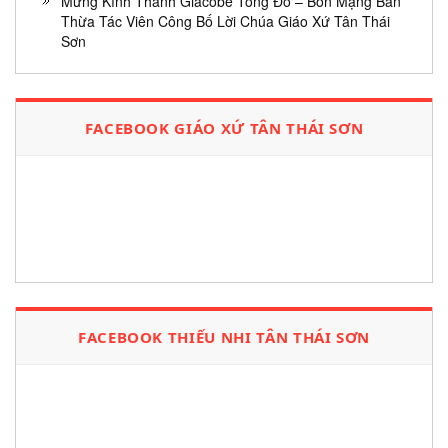
Mừng Kính Thánh Giacôbê Tông Đồ – Bổn Mạng Ban
Thừa Tác Viên Công Bố Lời Chúa Giáo Xứ Tân Thái
Sơn
FACEBOOK GIÁO XỨ TÂN THÁI SƠN
FACEBOOK THIẾU NHI TÂN THÁI SƠN