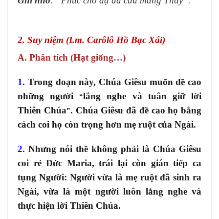
Ghi nhớ
: “Phúc cho dạ đã cưu mang Thầy”.
2. Suy niệm (Lm. Carôlô Hồ Bạc Xái)
A. Phân tích (Hạt giống…)
1.
Trong đoạn này, Chúa Giêsu muốn đề cao
những người
lắng nghe và tuân giữ lời
“
Thiên Chúa
. Chúa Giêsu đã đề cao họ bằng
”
cách coi họ còn trọng hơn mẹ ruột của Ngài.
2.
Nhưng nói thề không phải là Chúa Giêsu
coi rẻ Đức Maria, trái lại còn gián tiếp ca
tụng Người: Người vừa là mẹ ruột đã sinh ra
Ngài, vừa là một người luôn lắng nghe và
thực hiện lời Thiên Chúa.