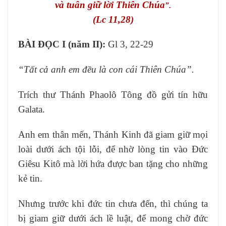
LIÊN HỆ
và tuân giữ lời Thiên Chúa
”.
(Lc 11,28)
BÀI ĐỌC I (năm II):
Gl 3, 22-29
“Tất cả anh em đều là con cái Thiên Chúa”.
Trích thư Thánh Phaolô Tông đồ gửi tín hữu
Galata.
Anh em thân mến, Thánh Kinh đã giam giữ mọi
loài dưới ách tội lỗi, để nhờ lòng tin vào Ðức
Giêsu Kitô mà lời hứa được ban tặng cho những
kẻ tin.
Nhưng trước khi đức tin chưa đến, thì chúng ta
bị giam giữ dưới ách lề luật, để mong chờ đức