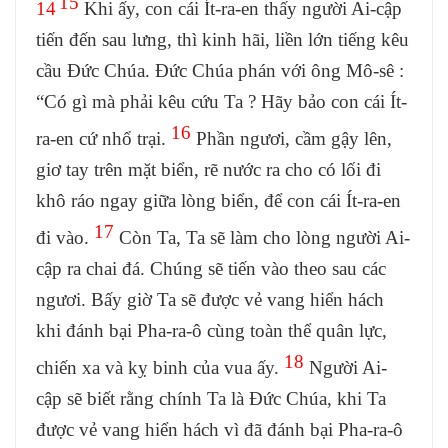
15
14
Khi ấy, con cái Ít-ra-en thấy người Ai-cập
tiến đến sau lưng, thì kinh hãi, liền lớn tiếng kêu
cầu Đức Chúa. Đức Chúa phán với ông Mô-sê :
“Có gì mà phải kêu cứu Ta ? Hãy bảo con cái Ít-
16
ra-en cứ nhổ trại.
Phần ngươi, cầm gậy lên,
giơ tay trên mặt biển, rẽ nước ra cho có lối đi
khô ráo ngay giữa lòng biển, để con cái Ít-ra-en
17
đi vào.
Còn Ta, Ta sẽ làm cho lòng người Ai-
cập ra chai đá. Chúng sẽ tiến vào theo sau các
ngươi. Bấy giờ Ta sẽ được vẻ vang hiển hách
khi đánh bại Pha-ra-ô cùng toàn thể quân lực,
18
chiến xa và kỵ binh của vua ấy.
Người Ai-
cập sẽ biết rằng chính Ta là Đức Chúa, khi Ta
được vẻ vang hiển hách vì đã đánh bại Pha-ra-ô