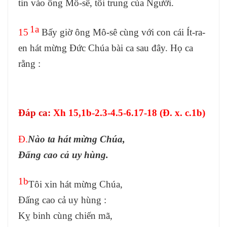
tin vào ông Mô-sê, tôi trung của Người.
1a
15
Bấy giờ ông Mô-sê cùng với con cái Ít-ra-
en hát mừng Đức Chúa bài ca sau đây. Họ ca
rằng :
Đáp ca
:
Xh 15,1b-2.3-4.5-6.17-18 (Đ. x. c.1b)
Đ.
Nào ta hát mừng Chúa,
Đấng cao cả uy hùng.
1b
Tôi xin hát mừng Chúa,
Đấng cao cả uy hùng :
Kỵ binh cùng chiến mã,