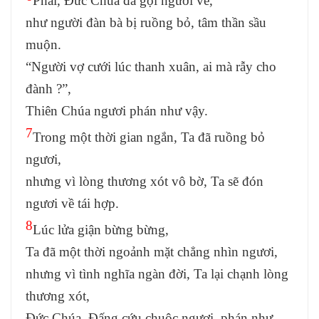
Phải, Đức Chúa đã gọi ngươi về,
như người đàn bà bị ruồng bỏ, tâm thần sầu
muộn.
“Người vợ cưới lúc thanh xuân, ai mà rẫy cho
đành ?”,
Thiên Chúa ngươi phán như vậy.
7
Trong một thời gian ngắn, Ta đã ruồng bỏ
ngươi,
nhưng vì lòng thương xót vô bờ, Ta sẽ đón
ngươi về tái hợp.
8
Lúc lửa giận bừng bừng,
Ta đã một thời ngoảnh mặt chẳng nhìn ngươi,
nhưng vì tình nghĩa ngàn đời, Ta lại chạnh lòng
thương xót,
Đức Chúa, Đấng cứu chuộc ngươi, phán như