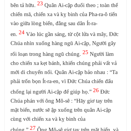
23
bên tả hữu.
Quân Ai-cập đuổi theo ; toàn thể
chiến mã, chiến xa và kỵ binh của Pha-ra-ô tiến
vào giữa lòng biển, đằng sau dân Ít-ra-
24
en.
Vào lúc gần sáng, từ cột lửa và mây, Đức
Chúa nhìn xuống hàng ngũ Ai-cập, Người gây
25
rối loạn trong hàng ngũ chúng.
Người làm
cho chiến xa kẹt bánh, khiến chúng phải vất vả
mới di chuyển nổi. Quân Ai-cập bảo nhau : “Ta
phải trốn bọn Ít-ra-en, vì Đức Chúa chiến đấu
26
chống lại người Ai-cập để giúp họ.”
Đức
Chúa phán với ông Mô-sê : “Hãy giơ tay trên
mặt biển, nước sẽ ập xuống trên quân Ai-cập
cùng với chiến xa và kỵ binh của
27
chúng.”
Ông Mô-sê giơ tay trên mặt biển, và