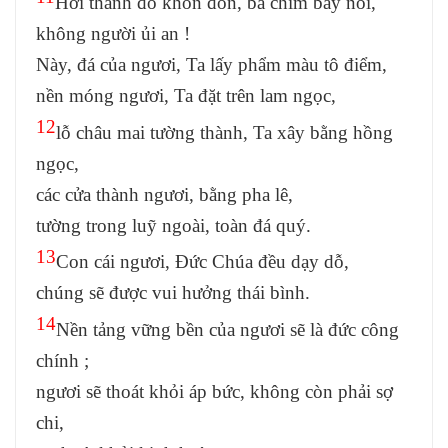
Hỡi thành đô khốn đốn, ba chìm bảy nổi,
không người ủi an !
Này, đá của ngươi, Ta lấy phẩm màu tô điểm,
nền móng ngươi, Ta đặt trên lam ngọc,
12
lỗ châu mai tường thành, Ta xây bằng hồng
ngọc,
các cửa thành ngươi, bằng pha lê,
tường trong luỹ ngoài, toàn đá quý.
13
Con cái ngươi, Đức Chúa đều dạy dỗ,
chúng sẽ được vui hưởng thái bình.
14
Nền tảng vững bền của ngươi sẽ là đức công
chính ;
ngươi sẽ thoát khỏi áp bức, không còn phải sợ
chi,