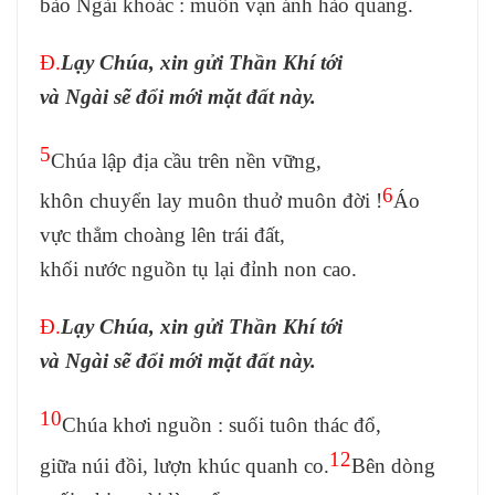
bào Ngài khoác : muôn vạn ánh hào quang.
Đ.
Lạy Chúa, xin gửi Thần Khí tới
và Ngài sẽ đổi mới mặt đất này.
5
Chúa lập địa cầu trên nền vững,
6
khôn chuyển lay muôn thuở muôn đời !
Áo
vực thẳm choàng lên trái đất,
khối nước nguồn tụ lại đỉnh non cao.
Đ.
Lạy Chúa, xin gửi Thần Khí tới
và Ngài sẽ đổi mới mặt đất này.
10
Chúa khơi nguồn : suối tuôn thác đổ,
12
giữa núi đồi, lượn khúc quanh co.
Bên dòng