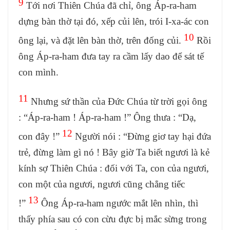
9
Tới nơi Thiên Chúa đã chỉ, ông Áp-ra-ham
dựng bàn thờ tại đó, xếp củi lên, trói I-xa-ác con
10
ông lại, và đặt lên bàn thờ, trên đống củi.
Rồi
ông Áp-ra-ham đưa tay ra cầm lấy dao để sát tế
con mình.
11
Nhưng sứ thần của Đức Chúa từ trời gọi ông
: “Áp-ra-ham ! Áp-ra-ham !” Ông thưa : “Dạ,
12
con đây !”
Người nói : “Đừng giơ tay hại đứa
trẻ, đừng làm gì nó ! Bây giờ Ta biết ngươi là kẻ
kính sợ Thiên Chúa : đối với Ta, con của ngươi,
con một của ngươi, ngươi cũng chẳng tiếc
13
!”
Ông Áp-ra-ham ngước mắt lên nhìn, thì
thấy phía sau có con cừu đực bị mắc sừng trong