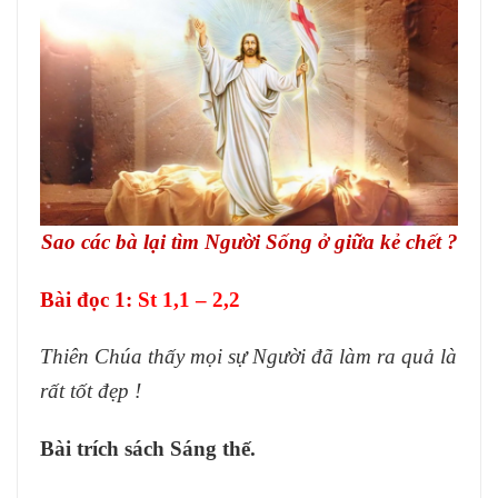
VĂN HOÁ NGHỆ THUẬT
TƯ LIỆU
GIỚI THIỆU
LIÊN HỆ
Sao các bà lại tìm Người Sống ở giữa kẻ chết ?
Bài đọc 1
:
St 1,1 – 2,2
Thiên Chúa thấy mọi sự Người đã làm ra quả là
rất tốt đẹp !
Bài trích sách Sáng thế.