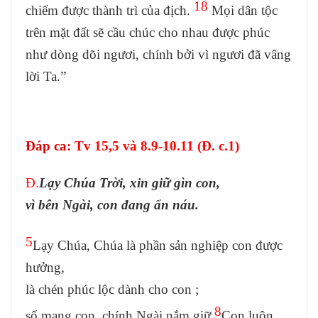
18
chiếm được thành trì của địch.
Mọi dân tộc
trên mặt đất sẽ cầu chúc cho nhau được phúc
như dòng dõi ngươi, chính bởi vì ngươi đã vâng
lời Ta.”
Đáp ca
:
Tv 15,5 và 8.9-10.11 (Đ. c.1)
Đ.
Lạy Chúa Trời, xin giữ gìn con,
vì bên Ngài, con đang ẩn náu.
5
Lạy Chúa, Chúa là phần sản nghiệp con được
hưởng,
là chén phúc lộc dành cho con ;
8
số mạng con, chính Ngài nắm giữ.
Con luôn