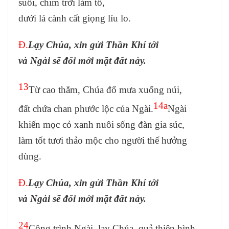
suối, chim trời làm tổ,
dưới lá cành cất giọng líu lo.
Đ.
Lạy Chúa, xin gửi Thần Khí tới
và Ngài sẽ đổi mới mặt đất này.
13
Từ cao thẳm, Chúa đổ mưa xuống núi,
14a
đất chứa chan phước lộc của Ngài.
Ngài
khiến mọc cỏ xanh nuôi sống đàn gia súc,
làm tốt tươi thảo mộc cho người thế hưởng
dùng.
Đ.
Lạy Chúa, xin gửi Thần Khí tới
và Ngài sẽ đổi mới mặt đất này.
24
Công trình Ngài, lạy Chúa, quả thiên hình