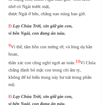
nhớ có Ngài trước mặt,
được Ngài ở bên, chẳng nao núng bao giờ.
Đ.
Lạy Chúa Trời, xin giữ gìn con,
vì bên Ngài, con đang ẩn náu.
9
Vì thế, tâm hồn con mừng rỡ, và lòng dạ hân
hoan,
10
thân xác con cũng nghỉ ngơi an toàn.
Vì Chúa
chẳng đành bỏ mặc con trong cõi âm ty,
không để kẻ hiếu trung này hư nát trong phần
mộ.
Đ.
Lạy Chúa Trời, xin giữ gìn con,
vì bên Ngài, con đang ẩn náu.