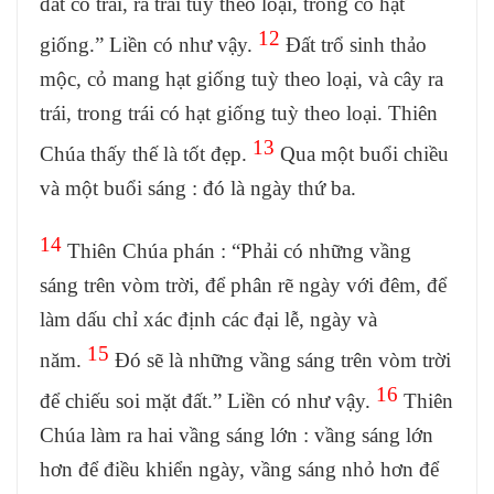
đất có trái, ra trái tuỳ theo loại, trong có hạt
12
giống.” Liền có như vậy.
Đất trổ sinh thảo
mộc, cỏ mang hạt giống tuỳ theo loại, và cây ra
trái, trong trái có hạt giống tuỳ theo loại. Thiên
13
Chúa thấy thế là tốt đẹp.
Qua một buổi chiều
và một buổi sáng : đó là ngày thứ ba.
14
Thiên Chúa phán : “Phải có những vầng
sáng trên vòm trời, để phân rẽ ngày với đêm, để
làm dấu chỉ xác định các đại lễ, ngày và
15
năm.
Đó sẽ là những vầng sáng trên vòm trời
16
để chiếu soi mặt đất.” Liền có như vậy.
Thiên
Chúa làm ra hai vầng sáng lớn : vầng sáng lớn
hơn để điều khiển ngày, vầng sáng nhỏ hơn để