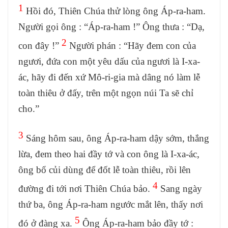
1
Hồi đó, Thiên Chúa thử lòng ông Áp-ra-ham.
Người gọi ông : “Áp-ra-ham !” Ông thưa : “Dạ,
2
con đây !”
Người phán : “Hãy đem con của
ngươi, đứa con một yêu dấu của ngươi là I-xa-
ác, hãy đi đến xứ Mô-ri-gia mà dâng nó làm lễ
toàn thiêu ở đấy, trên một ngọn núi Ta sẽ chỉ
cho.”
3
Sáng hôm sau, ông Áp-ra-ham dậy sớm, thắng
lừa, đem theo hai đầy tớ và con ông là I-xa-ác,
ông bổ củi dùng để đốt lễ toàn thiêu, rồi lên
4
đường đi tới nơi Thiên Chúa bảo.
Sang ngày
thứ ba, ông Áp-ra-ham ngước mắt lên, thấy nơi
5
đó ở đàng xa.
Ông Áp-ra-ham bảo đầy tớ :