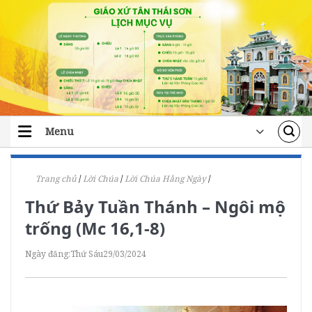
Skip
to
content
Menu
TRANG CHỦ
Trang chủ
/
Lời Chúa
/
Lời Chúa Hằng Ngày
/
TIN TỨC
Thứ Bảy Tuần Thánh – Ngôi mộ
ĐOÀN THỂ
trống (Mc 16,1-8)
ÁI TÍN
Ngày đăng:
Thứ Sáu
29/03/2024
ĐÀO TẠO
LỜI CHÚA