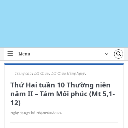
Skip
to
content
Menu
TRANG CHỦ
Trang chủ
/
Lời Chúa
/
Lời Chúa Hằng Ngày
/
TIN TỨC
Thứ Hai tuần 10 Thường niên
ĐOÀN THỂ
năm II – Tám Mối phúc (Mt 5,1-
ÁI TÍN
12)
ĐÀO TẠO
Ngày đăng:
Chủ Nhật
09/06/2024
LỜI CHÚA