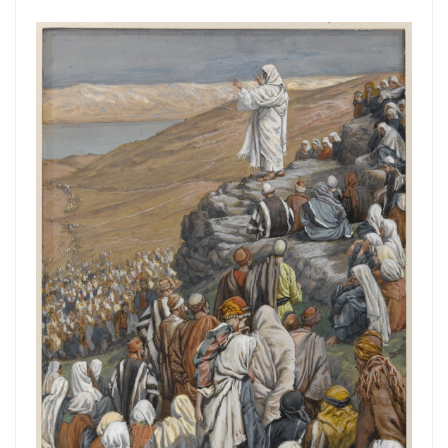
VĂN HOÁ NGHỆ THUẬT
TƯ LIỆU
GIỚI THIỆU
LIÊN HỆ