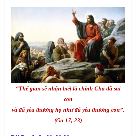
VĂN HOÁ NGHỆ THUẬT
TƯ LIỆU
GIỚI THIỆU
LIÊN HỆ
“Thế gian sẽ nhận biết là chính Cha đã sai
con
và đã yêu thương họ như đã yêu thương con”.
(Ga 17, 23)