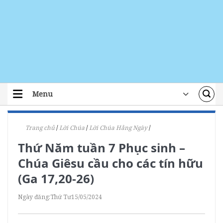
Skip
to
content
Menu
TRANG CHỦ
Trang chủ
/
Lời Chúa
/
Lời Chúa Hằng Ngày
/
TIN TỨC
Thứ Năm tuần 7 Phục sinh –
ĐOÀN THỂ
Chúa Giêsu cầu cho các tín hữu
ÁI TÍN
(Ga 17,20-26)
ĐÀO TẠO
Ngày đăng:
Thứ Tư
15/05/2024
LỜI CHÚA