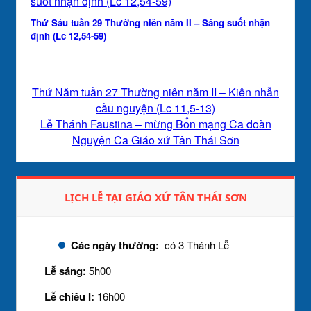
Thứ Sáu tuần 29 Thường niên năm II – Sáng suốt nhận
định (Lc 12,54-59)
Thứ Năm tuần 27 Thường niên năm II – Kiên nhẫn
cầu nguyện (Lc 11,5-13)
Lễ Thánh Faustina – mừng Bổn mạng Ca đoàn
Nguyện Ca Giáo xứ Tân Thái Sơn
LỊCH LỄ TẠI GIÁO XỨ TÂN THÁI SƠN
Các ngày thường:
có 3 Thánh Lễ
Lễ sáng:
5h00
Lễ chiều I:
16h00