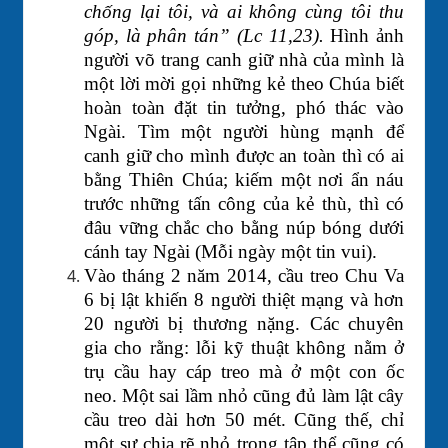
chống lại tôi, và ai không cùng tôi thu
góp, là phân tán” (Lc 11,23).
Hình ảnh
người võ trang canh giữ nhà của mình là
một lời mời gọi những kẻ theo Chúa biết
hoàn toàn đặt tin tưởng, phó thác vào
Ngài. Tìm một người hùng mạnh để
canh giữ cho mình được an toàn thì có ai
bằng Thiên Chúa; kiếm một nơi ẩn náu
trước những tấn công của kẻ thù, thì có
đâu vững chắc cho bằng núp bóng dưới
cánh tay Ngài (Mỗi ngày một tin vui).
Vào tháng 2 năm 2014, cầu treo Chu Va
6 bị lật khiến 8 người thiệt mạng và hơn
20 người bị thương nặng. Các chuyên
gia cho rằng: lỗi kỹ thuật không nằm ở
trụ cầu hay cáp treo mà ở một con ốc
neo. Một sai lầm nhỏ cũng đủ làm lật cây
cầu treo dài hơn 50 mét. Cũng thế, chỉ
một sự chia rẽ nhỏ trong tập thể cũng có