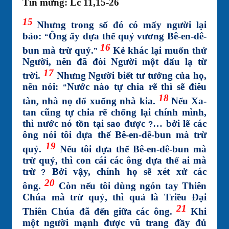
Tin mừng: Lc 11,15-26
15
Nhưng trong số đó có mấy người lại
bảo:
Ông ấy dựa thế quỷ vương Bê-en-dê-
“
16
bun mà trừ quỷ.
Kẻ khác lại muốn thử
”
Người, nên đã đòi Người một dấu lạ từ
17
trời.
Nhưng Người biết tư tưởng của họ,
nên nói:
Nước nào tự chia rẽ thì sẽ điêu
“
18
tàn, nhà nọ đổ xuống nhà kia.
Nếu Xa-
tan cũng tự chia rẽ chống lại chính mình,
thì nước nó tồn tại sao được
… bởi lẽ các
?
ông nói tôi dựa thế Bê-en-dê-bun mà trừ
19
quỷ.
Nếu tôi dựa thế Bê-en-dê-bun mà
trừ quỷ, thì con cái các ông dựa thế ai mà
trừ
Bởi vậy, chính họ sẽ xét xử các
?
20
ông.
Còn nếu tôi dùng ngón tay Thiên
Chúa mà trừ quỷ, thì quả là Triều Đại
21
Thiên Chúa đã đến giữa các ông.
Khi
một người mạnh được vũ trang đầy đủ