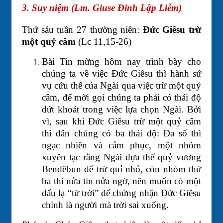
3. Suy niệm (Lm. Giuse Đinh Lập Liễm)
Thứ sáu tuần 27 thường niên:
Đức Giêsu trừ
một quỷ câm
(Lc 11,15-26)
Bài Tin mừng hôm nay trình bày cho
chúng ta về việc Đức Giêsu thì hành sứ
vụ cứu thế của Ngài qua việc trừ một quỷ
câm, để mời gọi chúng ta phải có thái độ
dứt khoát trong việc lựa chọn Ngài. Bởi
vì, sau khi Đức Giêsu trừ một quỷ câm
thì dân chúng có ba thái độ: Đa số thì
ngạc nhiên và cảm phục, một nhóm
xuyên tạc rằng Ngài dựa thế quỷ vương
Bendêbun để trừ quỉ nhỏ, còn nhóm thứ
ba thì nửa tin nửa ngờ, nên muốn có một
dấu lạ “từ trời” để chứng nhận Đức Giêsu
chính là người mà trời sai xuống.