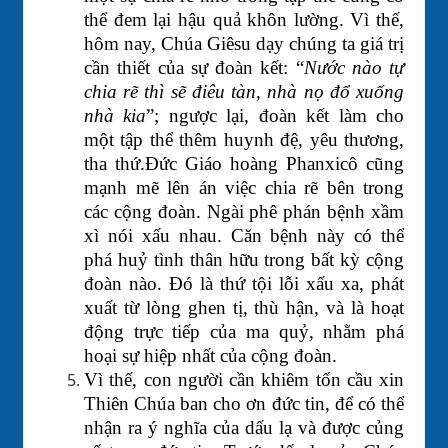
thể đem lại hậu quả khôn lường. Vì thế,
hôm nay, Chúa Giêsu dạy chúng ta giá trị
cần thiết của sự đoàn kết: “
Nước nào tự
chia rẽ thì sẽ điêu tàn, nhà nọ đổ xuống
nhà kia
”; ngược lại, đoàn kết làm cho
một tập thể thêm huynh đệ, yêu thương,
tha thứ.Đức Giáo hoàng Phanxicô cũng
mạnh mẽ lên án việc chia rẽ bên trong
các cộng đoàn. Ngài phê phán bệnh xầm
xì nói xấu nhau. Căn bệnh này có thể
phá huỷ tình thân hữu trong bất kỳ cộng
đoàn nào. Đó là thứ tội lỗi xấu xa, phát
xuất từ lòng ghen tị, thù hận, và là hoạt
động trực tiếp của ma quỷ, nhằm phá
hoại sự hiệp nhất của cộng đoàn.
Vì thế, con người cần khiêm tốn cầu xin
Thiên Chúa ban cho ơn đức tin, để có thể
nhận ra ý nghĩa của dấu lạ và được củng