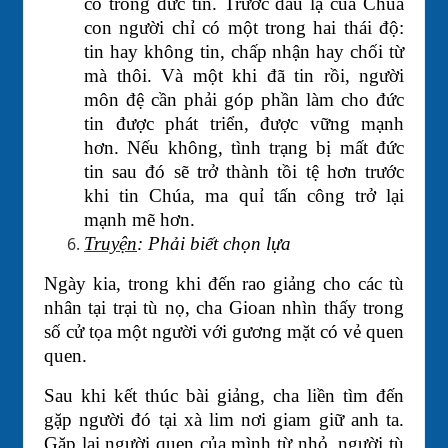
cố trong đức tin. Trước dấu lạ của Chúa
con người chỉ có một trong hai thái độ:
tin hay không tin, chấp nhận hay chối từ
mà thôi. Và một khi đã tin rồi, người
môn đệ cần phải góp phần làm cho đức
tin được phát triển, được vững mạnh
hơn. Nếu không, tình trạng bị mất đức
tin sau đó sẽ trở thành tồi tệ hơn trước
khi tin Chúa, ma quỉ tấn công trở lại
mạnh mẽ hơn.
Truyện
: Phải biết chọn lựa
Ngày kia, trong khi đến rao giảng cho các tù
nhân tại trại tù nọ, cha Gioan nhìn thấy trong
số cử tọa một người với gương mặt có vẻ quen
quen.
Sau khi kết thúc bài giảng, cha liền tìm đến
gặp người đó tại xà lim nơi giam giữ anh ta.
Gặp lại người quen của mình từ nhỏ, người tù