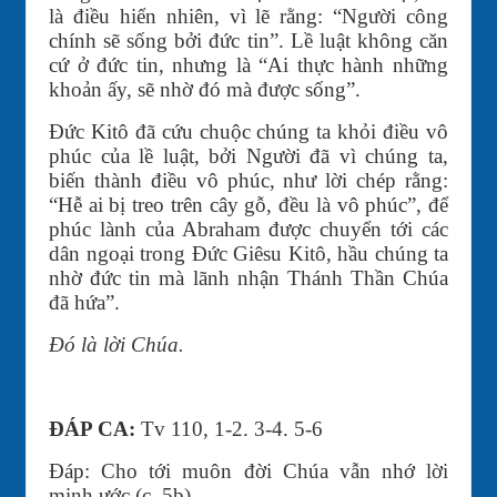
là điều hiển nhiên, vì lẽ rằng: “Người công
chính sẽ sống bởi đức tin”. Lề luật không căn
cứ ở đức tin, nhưng là “Ai thực hành những
khoản ấy, sẽ nhờ đó mà được sống”.
Ðức Kitô đã cứu chuộc chúng ta khỏi điều vô
phúc của lề luật, bởi Người đã vì chúng ta,
biến thành điều vô phúc, như lời chép rằng:
“Hễ ai bị treo trên cây gỗ, đều là vô phúc”, để
phúc lành của Abraham được chuyển tới các
dân ngoại trong Ðức Giêsu Kitô, hầu chúng ta
nhờ đức tin mà lãnh nhận Thánh Thần Chúa
đã hứa”.
Ðó là lời Chúa.
ĐÁP CA:
Tv 110, 1-2. 3-4. 5-6
Ðáp: Cho tới muôn đời Chúa vẫn nhớ lời
minh ước (c. 5b).