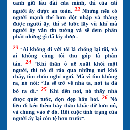
canh giữ lâu đài của mình, thì của cải
22
người ấy được an toàn.
Nhưng nếu có
người mạnh thế hơn đột nhập và thắng
được người ấy, thì sẽ tước lấy vũ khí mà
người ấy vẫn tin tưởng và sẽ đem phân
phát những gì đã lấy được.
23
Ai không đi với tôi là chống lại tôi, và
“
ai không cùng tôi thu góp là phân
24
tán.
Khi thần ô uế xuất khỏi một
”
người, thì nó đi rảo qua những nơi khô
cháy, tìm chốn nghỉ ngơi. Mà vì tìm không
ra, nó nói:
Ta sẽ trở về nhà ta, nơi ta đã
“
25
bỏ ra đi.
Khi đến nơi, nó thấy nhà
”
26
được quét tước, dọn dẹp hẳn hoi.
Nó
liền đi kéo thêm bảy thần khác dữ hơn nó,
và chúng vào ở đó. Rốt cuộc tình trạng của
người ấy lại còn tệ hơn trước
”
.