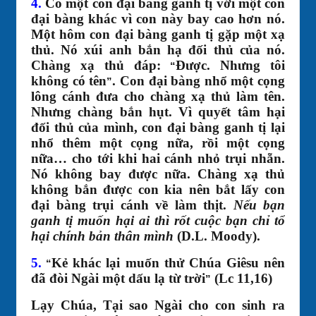
4.
Có một con đại bàng ganh tị với một con
đại bàng khác vì con này bay cao hơn nó.
Một hôm con đại bàng ganh tị gặp một xạ
thủ. Nó xúi anh bắn hạ đối thủ của nó.
Chàng xạ thủ đáp:
Được. Nhưng tôi
“
không có tên
. Con đại bàng nhổ một cọng
”
lông cánh đưa cho chàng xạ thủ làm tên.
Nhưng chàng bắn hụt. Vì quyết tâm hại
đối thủ của mình, con đại bàng ganh tị lại
nhổ thêm một cọng nữa, rồi một cọng
nữa… cho tới khi hai cánh nhỏ trụi nhẵn.
Nó không bay được nữa. Chàng xạ thủ
không bắn được con kia nên bắt lấy con
đại bàng trụi cánh về làm thịt.
Nếu bạn
ganh tị muốn hại ai thì rốt cuộc bạn chỉ tổ
hại chính bản thân mình
(D.L. Moody).
5.
Kẻ khác lại muốn thử Chúa Giêsu nên
“
đã đòi Ngài một dấu lạ từ trời
(Lc 11,16)
”
Lạy Chúa, Tại sao Ngài cho con sinh ra