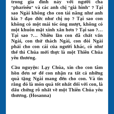
trong gia đình này với người cha
pharisêu
và các anh chị
giả hình
Tại
“
”
“
” ?
sao Ngài không cho con tài năng như anh
kia
đạo đức như chị nọ
Tại sao con
?
?
không có một mái tóc óng mượt, không có
một khuôn mặt xinh xắn hơn
Tại sao
…
?
?
Tại sao
… Nhiều lần con đã chất vấn
?
Ngài, con thử thách Ngài, con đòi Ngài
phải cho con cái của người khác, có như
thế thì Chúa mới thực là một Thiên Chúa
yêu thương.
Cầu nguyện: Lạy Chúa, xin cho con tâm
hồn đơn sơ để con nhận ra tất cả những
quà tặng Ngài mang đến cho con. Và tin
rằng đó là món quà tốt nhất đối với con, là
dấu chứng rõ nhất về một Thiên Chúa yêu
thương. (Hosanna)