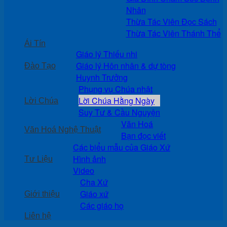
Nhân
Thừa Tác Viên Đọc Sách
Thừa Tác Viên Thánh Thể
Ái Tín
Giáo lý Thiếu nhi
Giáo lý Hôn nhân & dự tòng
Đào Tạo
Huynh Trưởng
Phụng vụ Chúa nhật
Lời Chúa Hằng Ngày
Lời Chúa
Suy Tư & Cầu Nguyện
Văn Hoá
Văn Hoá Nghệ Thuật
Bạn đọc viết
Các biểu mẫu của Giáo Xứ
Hình ảnh
Tư Liệu
Video
Cha Xứ
Giáo xứ
Giới thiệu
Các giáo họ
Liên hệ