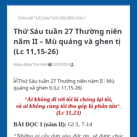
Trang chủ
/
Lời Chúa
/
Lời Chúa Hằng Ngày
/
Thứ Sáu tuần 27 Thường niên
năm II – Mù quáng và ghen tị
(Lc 11,15-26)
Ngày đăng:
Thứ Năm
10/10/2024
Ai không đi với tôi là chống lại tôi,
“
và ai không cùng tôi thu góp là phân tán
”
.
(Lc 11,23)
BÀI ĐỌC I (năm II):
Gl 3, 7-14
“Những ai cậy dựa vào đức tin, sẽ được chúc