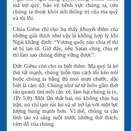
mà trừ quỷ, bảo vệ bênh vực chúng ta, cứu
chúng ta thoát khỏi ách thống trị của ma quỷ
và tội lỗi.
Chúa Giêsu chỉ cho họ thấy khuyết điểm của
những giải thích như vậy là không hợp lý khi
Ngài khẳng định: “Vương quốc nào chia rẽ thì
sẽ bị tan rã. Giờ đây, nếu Satan cũng chia rẽ
thì làm sao chúng đứng vững được”.
Ðức Giêsu còn cho ta biết thêm: Ma quỷ là kẻ
thù rất mạnh, chúng luôn tìm cách lôi kéo trói
buộc chúng ta bằng đủ mọi mưu chước, đặc
biệt là cám dỗ: Chúng như sư tử luôn gầm thét
rảo quanh tìm mồi cắn xé, làm hại chúng ta (x.
1Pr 5,8). Một lần thất bại, nó không chịu bại
trận, nó chỉ tạm rút lui và sẽ trở lại với một lực
lượng hùng mạnh hơn. Vì thế, chúng ta cần
tỉnh táo và sáng suốt trước những thử thách,
cám dỗ của chúng.