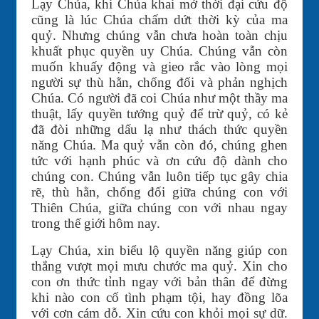
Lạy Chúa, khi Chúa khai mở thời đại cứu độ
cũng là lúc Chúa chấm dứt thời kỳ của ma
quỷ. Nhưng chúng vẫn chưa hoàn toàn chịu
khuất phục quyền uy Chúa. Chúng vẫn còn
muốn khuấy động và gieo rắc vào lòng mọi
người sự thù hằn, chống đối và phản nghịch
Chúa. Có người đã coi Chúa như một thầy ma
thuật, lấy quyền tướng quỷ để trừ quỷ, có kẻ
đã đòi những dấu lạ như thách thức quyền
năng Chúa. Ma quỷ vẫn còn đó, chúng ghen
tức với hạnh phúc và ơn cứu độ dành cho
chúng con. Chúng vẫn luôn tiếp tục gây chia
rẽ, thù hằn, chống đối giữa chúng con với
Thiên Chúa, giữa chúng con với nhau ngay
trong thế giới hôm nay.
Lạy Chúa, xin biểu lộ quyền năng giúp con
thắng vượt mọi mưu chước ma quỷ. Xin cho
con ơn thức tỉnh ngay với bản thân để đừng
khi nào con cố tình phạm tội, hay đồng lõa
với cơn cám dỗ. Xin cứu con khỏi mọi sự dữ.