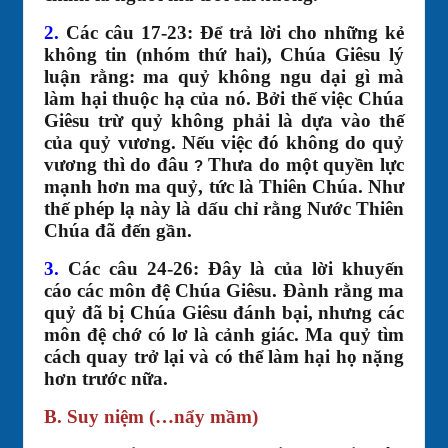
2.
Các câu 17-23: Để trả lời cho những kẻ
không tin (nhóm thứ hai), Chúa Giêsu lý
luận rằng: ma quỷ không ngu dại gì mà
làm hại thuộc hạ của nó. Bởi thế việc Chúa
Giêsu trừ quỷ không phải là dựa vào thế
của quỷ vương. Nếu việc đó không do quỷ
vương thì do đâu
Thưa do một quyền lực
?
mạnh hơn ma quỷ, tức là Thiên Chúa. Như
thế phép lạ này là dấu chỉ rằng Nước Thiên
Chúa đã đến gần.
3.
Các câu 24-26: Đây là của lời khuyến
cáo các môn đệ Chúa Giêsu. Đành rằng ma
quỷ đã bị Chúa Giêsu đánh bại, nhưng các
môn đệ chớ có lơ là cảnh giác. Ma quỷ tìm
cách quay trở lại và có thể làm hại họ nặng
hơn trước nữa.
B. Suy niệm (…nẩy mầm)