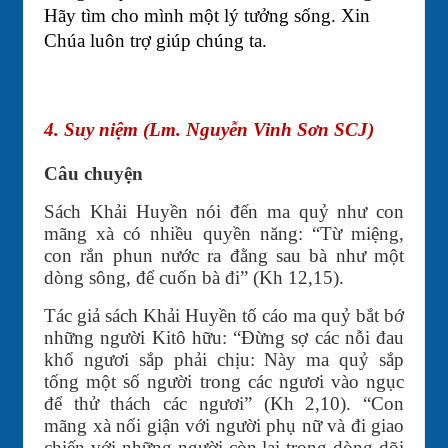
Hãy tìm cho mình một lý tưởng sống. Xin
Chúa luôn trợ giúp chúng ta.
4. Suy niệm (Lm. Nguyễn Vinh Sơn SCJ)
Câu chuyện
Sách Khải Huyền nói đến ma quỷ như con
mãng xà có nhiều quyền năng: “Từ miệng,
con rắn phun nước ra đằng sau bà như một
dòng sông, để cuốn bà đi” (Kh 12,15).
Tác giả sách Khải Huyền tố cáo ma quỷ bắt bớ
những người Kitô hữu:
“Đừng sợ các nỗi đau
khổ ngươi sắp phải chịu: Này ma quỷ sắp
tống một số người trong các ngươi vào ngục
để thử thách các ngươi” (Kh 2,10).
“Con
mãng xà nổi giận với người phụ nữ và đi giao
chiến với những người còn lại trong dòng dõi