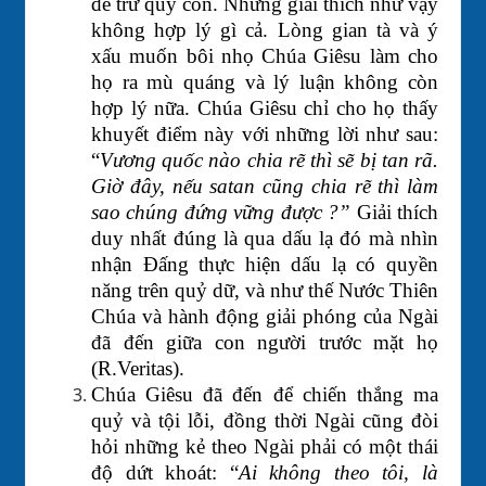
để trừ quỷ con. Nhưng giải thích như vậy
không hợp lý gì cả. Lòng gian tà và ý
xấu muốn bôi nhọ Chúa Giêsu làm cho
họ ra mù quáng và lý luận không còn
hợp lý nữa. Chúa Giêsu chỉ cho họ thấy
khuyết điểm này với những lời như sau:
“
Vương quốc nào chia rẽ thì sẽ bị tan rã.
Giờ đây, nếu satan cũng chia rẽ thì làm
sao chúng đứng vững được ?”
Giải thích
duy nhất đúng là qua dấu lạ đó mà nhìn
nhận Đấng thực hiện dấu lạ có quyền
năng trên quỷ dữ, và như thế Nước Thiên
Chúa và hành động giải phóng của Ngài
đã đến giữa con người trước mặt họ
(R.Veritas).
Chúa Giêsu đã đến để chiến thắng ma
quỷ và tội lỗi, đồng thời Ngài cũng đòi
hỏi những kẻ theo Ngài phải có một thái
độ dứt khoát: “
Ai không theo tôi, là