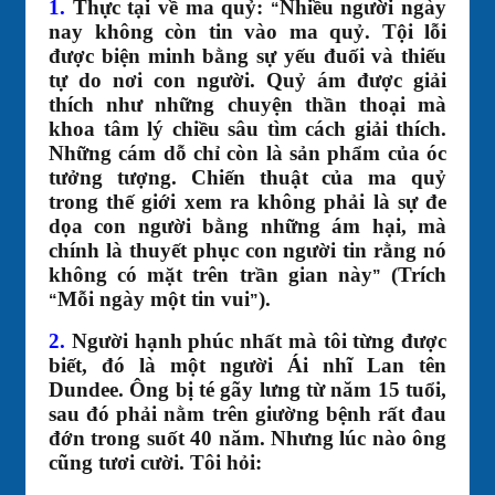
1.
Thực tại về ma quỷ:
Nhiều người ngày
“
nay không còn tin vào ma quỷ. Tội lỗi
được biện minh bằng sự yếu đuối và thiếu
tự do nơi con người. Quỷ ám được giải
thích như những chuyện thần thoại mà
khoa tâm lý chiều sâu tìm cách giải thích.
Những cám dỗ chỉ còn là sản phẩm của óc
tưởng tượng. Chiến thuật của ma quỷ
trong thế giới xem ra không phải là sự đe
dọa con người bằng những ám hại, mà
chính là thuyết phục con người tin rằng nó
không có mặt trên trần gian này
(Trích
”
Mỗi ngày một tin vui
).
“
”
2.
Người hạnh phúc nhất mà tôi từng được
biết, đó là một người Ái nhĩ Lan tên
Dundee. Ông bị té gãy lưng từ năm 15 tuổi,
sau đó phải nằm trên giường bệnh rất đau
đớn trong suốt 40 năm. Nhưng lúc nào ông
cũng tươi cười. Tôi hỏi: