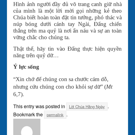
Hình ảnh người đầy đủ võ trang canh giữ nhà
của mình là một lời mời gọi những kẻ theo
Chúa biết hoàn toàn đặt tin tưởng, phó thác và
núp bóng dưới cánh tay Ngài, Đấng chiến
thắng trên ma quỷ là nơi ẩn náu và sự an toàn
vững chắc cho chúng ta.
Thật thế, hãy tin vào Ðấng thực hiện quyền
năng trên quỷ dữ…
Ý lực sống
“Xin chớ để chúng con sa chước cám dỗ,
nhưng cứu chúng con cho khỏi sự dữ” (
Mt
6,7).
This entry was posted in
.
Lời Chúa Hằng Ngày
Bookmark the
.
permalink