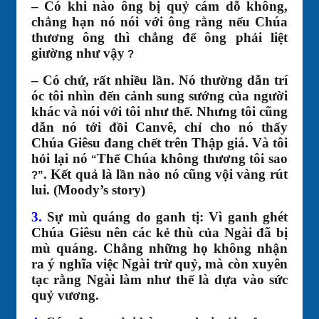
– Có khi nào ông bị quỷ cám dỗ không,
chẳng hạn nó nói với ông rằng nếu Chúa
thương ông thì chẳng để ông phải liệt
giường như vậy
?
– Có chứ, rất nhiều lần. Nó thường dẫn trí
óc tôi nhìn đến cảnh sung sướng của người
khác và nói với tôi như thế. Nhưng tôi cũng
dẫn nó tới đồi Canvê, chỉ cho nó thấy
Chúa Giêsu đang chết trên Thập giá. Và tôi
hỏi lại nó
Thế Chúa không thương tôi sao
“
. Kết quả là lần nào nó cũng vội vàng rút
?”
lui. (Moody’s story)
3.
Sự mù quáng do ganh tị: Vì ganh ghét
Chúa Giêsu nên các kẻ thù của Ngài đã bị
mù quáng. Chẳng những họ không nhận
ra ý nghĩa việc Ngài trừ quỷ, mà còn xuyên
tạc rằng Ngài làm như thế là dựa vào sức
quỷ vương.