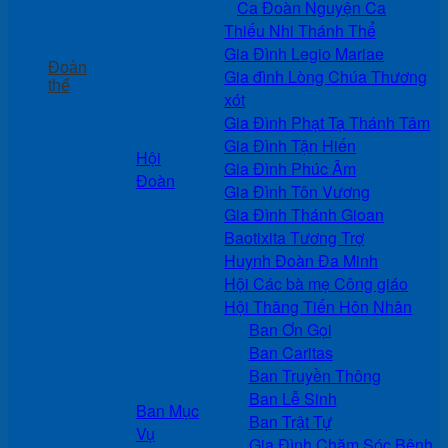
Ca Đoàn Nguyện Ca
Thiếu Nhi Thánh Thể
Gia Đình Legio Mariae
Đoàn
Gia đình Lòng Chúa Thương
thể
xót
Gia Đình Phạt Tạ Thánh Tâm
Gia Đình Tận Hiến
Hội
Gia Đình Phúc Âm
Đoàn
Gia Đình Tôn Vương
Gia Đình Thánh Gioan
Baotixita Tương Trợ
Huynh Đoàn Đa Minh
Hội Các bà mẹ Công giáo
Hội Thăng Tiến Hôn Nhân
Ban Ơn Gọi
Ban Caritas
Ban Truyền Thông
Ban Lễ Sinh
Ban Mục
Ban Trật Tự
Vụ
Gia Đình Chăm Sóc Bệnh