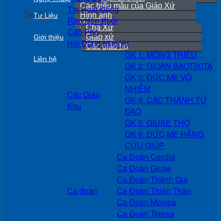
Các biểu mẫu của Giáo Xứ
Tin Hoạt Động
Tin tức
Hình ảnh
Tư Liệu
Rao Hôn Phối
Video
Cha Xứ
Cáo Phó
Giáo xứ
Giới thiệu
Hội Đồng Mục Vụ
Các giáo họ
GK 1: MÔNG TRIỆU
Liên hệ
GK 2: GIOAN BAOTIXITA
GK 3: ĐỨC MẸ VÔ
NHIỄM
Các Giáo
GK 4: CÁC THÁNH TỬ
Khu
ĐẠO
GK 5: GIUSE THỢ
GK 6: ĐỨC MẸ HẰNG
CỨU GIÚP
Ca Đoàn Cecilia
Ca Đoàn Giuse
Ca Đoàn Thánh Gia
Ca đoàn
Ca Đoàn Thiên Thần
Ca Đoàn Monica
Ca Đoàn Teresa