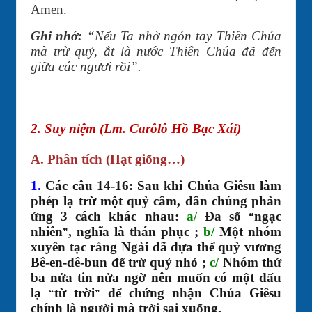
Amen.
Ghi nhớ:
“Nếu Ta nhờ ngón tay Thiên Chúa
mà trừ quỷ, ắt là nước Thiên Chúa đã đến
giữa các ngươi rồi”.
2. Suy niệm (Lm. Carôlô Hồ Bạc Xái)
A. Phân tích (Hạt giống…)
1.
Các câu 14-16: Sau khi Chúa Giêsu làm
phép lạ trừ một quỷ câm, dân chúng phản
ứng 3 cách khác nhau:
a/
Đa số
ngạc
“
nhiên
, nghĩa là thán phục ;
b/
Một nhóm
”
xuyên tạc rằng Ngài đã dựa thể quỷ vương
Bê-en-dê-bun để trừ quỷ nhỏ ;
c/
Nhóm thứ
ba nửa tin nửa ngờ nên muốn có một dấu
lạ
từ trời
để chứng nhận Chúa Giêsu
“
”
chính là người mà trời sai xuống.