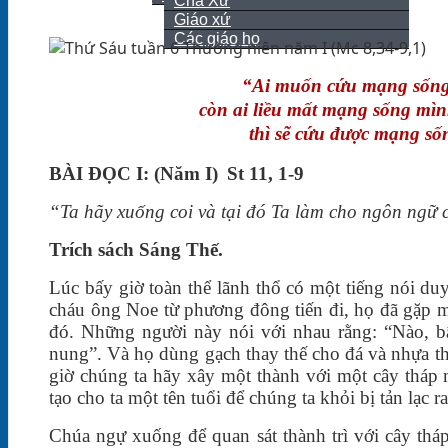
Cha Xứ
Giáo xứ
Giới thiệu
Các giáo họ
Liên hệ
“Ai muốn cứu mạng sống 
còn ai liều mất mạng sống mình
thì sẽ cứu được mạng số
BÀI ÐỌC I
:
(Năm I)
St 11, 1-9
“Ta hãy xuống coi và tại đó Ta làm cho ngôn ngữ 
Trích sách Sáng Thế.
Lúc bấy giờ toàn thể lãnh thổ có một tiếng nói d
cháu ông Noe từ phương đông tiến đi, họ đã gặp m
đó. Những người này nói với nhau rằng: “Nào, bâ
nung”. Và họ dùng gạch thay thế cho đá và nhựa t
giờ chúng ta hãy xây một thành với một cây tháp 
tạo cho ta một tên tuổi để chúng ta khỏi bị tản lạc r
Chúa ngự xuống để quan sát thành trì với cây thá