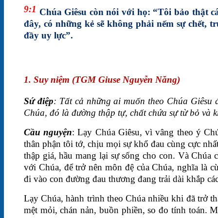
9:1
Chúa Giêsu còn nói với họ: “Tôi bảo thật c
đây, có những kẻ sẽ không phải nếm sự chết, t
đầy uy lực”.
1. Suy niệm (TGM Giuse Nguyễn Năng)
Sứ điệp
: Tất cả những ai muốn theo Chúa Giêsu 
Chúa, đó là đường thập tự, chất chứa sự từ bỏ và 
Cầu nguyện
: Lạy Chúa Giêsu, vì vâng theo ý C
thân phận tôi tớ, chịu mọi sự khổ đau cùng cực nhất,
thập giá, hầu mang lại sự sống cho con. Và Chúa
với Chúa, để trở nên môn đệ của Chúa, nghĩa là c
đi vào con đường đau thương đang trải dài khắp các
Lạy Chúa, hành trình theo Chúa nhiều khi đã trở t
mệt mỏi, chán nản, buồn phiền, so đo tính toán. M