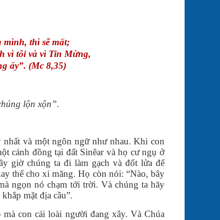
mình, thì sẽ mất;
 vì tôi và vì Tin Mừng,
ng ấy”. (Mc 8,35)
chúng lộn xộn”.
uy nhất và một ngôn ngữ như nhau. Khi con
ột cánh đồng tại đất Sinêar và họ cư ngụ ở
y giờ chúng ta đi làm gạch và đốt lửa để
hay thế cho xi măng. Họ còn nói: “Nào, bây
mà ngọn nó chạm tới trời. Và chúng ta hãy
a khắp mặt địa cầu”.
p mà con cái loài người đang xây. Và Chúa