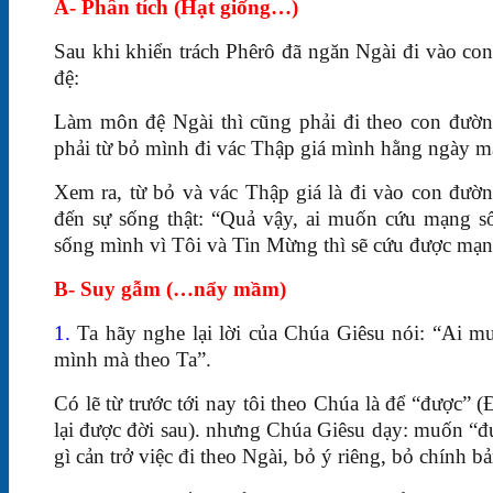
A- Phân tích (Hạt giống…)
Sau khi khiển trách Phêrô đã ngăn Ngài đi vào c
đệ:
Làm môn đệ Ngài thì cũng phải đi theo con đườn
phải từ bỏ mình đi vác Thập giá mình hằng ngày m
Xem ra, từ bỏ và vác Thập giá là đi vào con đườn
đến sự sống thật: “Quả vậy, ai muốn cứu mạng số
sống mình vì Tôi và Tin Mừng thì sẽ cứu được mạn
B- Suy gẫm (…nẩy mầm)
1.
Ta hãy nghe lại lời của Chúa Giêsu nói: “Ai m
mình mà theo Ta”.
Có lẽ từ trước tới nay tôi theo Chúa là để “được” (
lại được đời sau). nhưng Chúa Giêsu dạy: muốn “đượ
gì cản trở việc đi theo Ngài, bỏ ý riêng, bỏ chính 