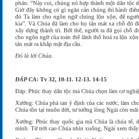
phán: “Này coi, chúng nó hợp thành một dân tộc d
Giờ đây không có gì ngăn cản chúng thi hành điều
đó Ta làm cho ngôn ngữ chúng lộn xộn, để người
kia”. Và Chúa đã làm cho họ tản mát xa chỗ đó để
xây dựng thành trì. Bởi thế, người ta đã gọi chỗ đ
cho ngôn ngữ của toàn thể lãnh thổ hoá ra lộn xộn
tản mát ra khắp mặt địa cầu.
Ðó là lời Chúa.
ÐÁP CA
:
Tv 32, 10-11. 12-13. 14-15
Ðáp: Phúc thay dân tộc mà Chúa chọn làm cơ nghi
Xướng: Chúa phá tan ý định của các nước, làm cho
Chúa tồn tại muôn đời, tư tưởng lòng Ngài còn mãi 
Xướng: Phúc thay quốc gia mà Chúa là chúa tể, 
mình. Từ trời cao Chúa nhìn xuống, Ngài xem thấy h