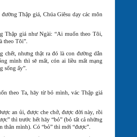
on đường Thập giá, Chúa Giêsu dạy các môn
g Thập giá như Ngài: “Ai muốn theo Tôi,
à theo Tôi”.
g chết, nhưng thật ra đó là con đường dẫn
ng mình thì sẽ mất, cón ai liều mất mạng
g sống ấy”.
uốn theo Ta, hãy từ bỏ mình, vác Thập giá
Được an ủi, được che chở, được đời này, rồi
c” thì trước hết hãy “bỏ” (bỏ tất cả những
bản thân mình). Có “bỏ” thì mới “được”.