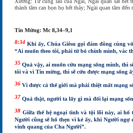
Xướng: Từ cung lâu của Ngài, Ngài quan sát hết t
thành tâm can bọn họ hết thảy; Ngài quan tâm đến 
Tin Mừng: Mc 8,34–9,1
8:34
Khi ấy, Chúa Giêsu gọi đám đông cùng với 
“Ai muốn theo tôi, phải từ bỏ chính mình, vác t
35
Quả vậy, ai muốn cứu mạng sống mình, thì sẽ
tôi và vì Tin mừng, thì sẽ cứu được mạng sống ấ
36
Vì được cả thế giới mà phải thiệt mất mạng sốn
37
Quả thật, người ta lấy gì mà đổi lại mạng số
38
Giữa thế hệ ngoại tình và tội lỗi này, ai hổ 
Người cũng sẽ hổ thẹn vì kẻ ấy, khi Người ngự 
vinh quang của Cha Người”.