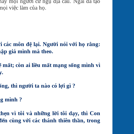
hảy mọi người cư ngụ địa cầu. Ngài đã tạo
mọi việc làm của họ.
các môn đệ lại. Người nói với họ rằng:
hập giá mình mà theo.
 mất; còn ai liều mất mạng sống mình vì
y.
g, thì người ta nào có lợi gì ?
ng mình ?
thẹn vì tôi và những lời tôi dạy, thì Con
đến cùng với các thánh thiên thần, trong