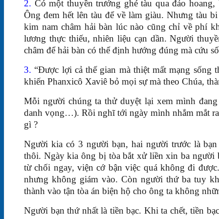
2.
Có một thuyền trưởng ghé tàu qua đảo hoang, 
Ông đem hết lên tàu để về làm giàu. Nhưng tàu bi
kim nam châm hải bàn lúc nào cũng chỉ về phí k
lương thực thiếu, nhiên liệu cạn dần. Người thuy
châm để hải bàn có thể định hướng đúng mà cứu sốn
3.
“Được lợi cả thế gian mà thiệt mất mạng sống th
khiến Phanxicô Xaviê bỏ mọi sự mà theo Chúa, thàn
Mỗi người chúng ta thử duyệt lại xem mình đang 
danh vọng…). Rồi nghĩ tới ngày mình nhắm mắt ra
gì ?
Người kia có 3 người bạn, hai người trước là bạn
thôi. Ngày kia ông bị tòa bắt xử liền xin ba người
từ chối ngay, viện cớ bận việc quá không đi được
nhưng không giám vào. Còn người thứ ba tuy kh
thành vào tận tòa án biện hộ cho ông ta không nhữ
Người bạn thứ nhất là tiền bạc. Khi ta chết, tiền bạc