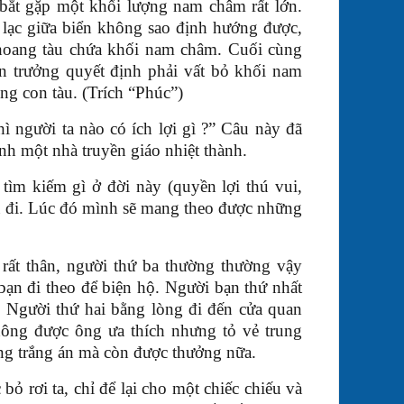
bắt gặp một khối lượng nam châm rất lớn.
 lạc giữa biển không sao định hướng được,
hoang tàu chứa khối nam châm. Cuối cùng
ền trưởng quyết định phải vất bỏ khối nam
g con tàu. (Trích “Phúc”)
ì người ta nào có ích lợi gì ?” Câu này đã
h một nhà truyền giáo nhiệt thành.
tìm kiếm gì ở đời này (quyền lợi thú vui,
 đi. Lúc đó mình sẽ mang theo được những
 rất thân, người thứ ba thường thường vậy
 bạn đi theo để biện hộ. Người bạn thứ nhất
. Người thứ hai bằng lòng đi đến cửa quan
ông được ông ưa thích nhưng tỏ vẻ trung
ng trắng án mà còn được thưởng nữa.
 bỏ rơi ta, chỉ để lại cho một chiếc chiếu và