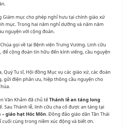
ân.
g Giám mục cho phép nghỉ hưu tại chính giáo xứ
 linh mục. Trong hai năm nghỉ dưỡng và năm năm
ầu nguyện với cộng đoàn.
 Chúa gọi về tại Bệnh viện Trưng Vương. Linh cữu
n, để cộng đoàn tín hữu đến kính viếng, cầu nguyện
 Quý Tu sĩ, Hội đồng Mục vụ các giáo xứ, các đoàn
g, gửi điện phân ưu, hiệp thông cầu nguyện cho
Chúa.
ễn Văn Khảm đã chủ tế
Thánh lễ an táng long
. Sau Thánh lễ, linh cữu cha cố được an táng tại
h – giáo hạt Hóc Môn
. Đông đảo giáo dân Tân Thái
ỉ cuối cùng trong niềm xúc động và biết ơn.