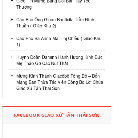
Gieo Tin Mừng Bằng Đôi Bàn Tay Yêu
Thương
Cáo Phó Ông Gioan Baotixita Trần Đình
Thuần ( Giáo Khu 2)
Cáo Phó Bà Anna Mai Thị Chiều ( Giáo Khu
1)
Huynh Đoàn Đaminh Hành Hương Kính Đức
Mẹ Tháo Gỡ Các Nút Thắt
Mừng Kính Thánh Giacôbê Tông Đồ – Bổn
Mạng Ban Thừa Tác Viên Công Bố Lời Chúa
Giáo Xứ Tân Thái Sơn
FACEBOOK GIÁO XỨ TÂN THÁI SƠN