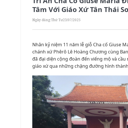
Tri Ân Cha Cố Giuse Maria Đ
Tâm Với Giáo Xứ Tân Thái S
Ngày đăng:
Thứ Tư
23/07/2025
Nhân kỷ niệm 11 năm lễ giỗ Cha cố Giuse Ma
chánh xứ Phêrô Lê Hoàng Chương cùng Ban 
đã đại diện cộng đoàn đến viếng mộ và cầu n
giáo xứ qua những chặng đường hình thành 