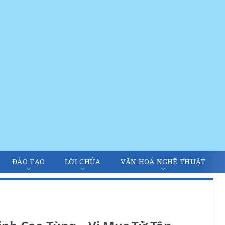
ĐÀO TẠO
LỜI CHÚA
VĂN HOÁ NGHỆ THUẬT