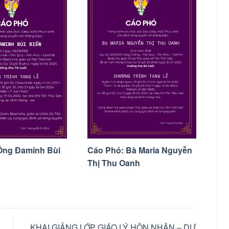
Cáo Phó: Bà Maria Nguyễn
Ông Đaminh Bùi
Thị Thu Oanh
KHAI GIẢNG LỚP GIÁO LÝ HÔN NHÂN – DỰ