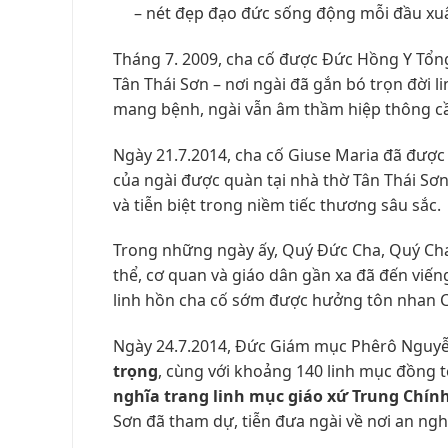
– nét đẹp đạo đức sống động mỗi đầu xu
Tháng 7. 2009, cha cố được Đức Hồng Y Tổn
Tân Thái Sơn – nơi ngài đã gắn bó trọn đời
mang bệnh, ngài vẫn âm thầm hiệp thông c
Ngày 21.7.2014, cha cố Giuse Maria đã được
của ngài được quàn tại nhà thờ Tân Thái Sơ
và tiễn biệt trong niềm tiếc thương sâu sắc.
Trong những ngày ấy, Quý Đức Cha, Quý Cha,
thể, cơ quan và giáo dân gần xa đã đến viến
linh hồn cha cố sớm được hưởng tôn nhan 
Ngày 24.7.2014, Đức Giám mục Phêrô Nguy
trọng
, cùng với khoảng 140 linh mục đồng tế
nghĩa trang linh mục giáo xứ Trung Chín
Sơn đã tham dự, tiễn đưa ngài về nơi an ngh