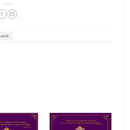
alink
.