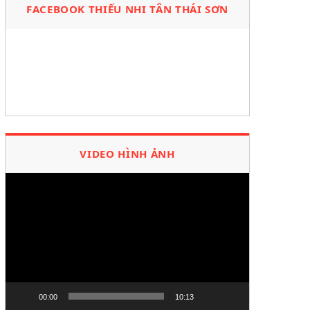
FACEBOOK THIẾU NHI TÂN THÁI SƠN
VIDEO HÌNH ẢNH
Trình
chơi
Video
00:00
10:13