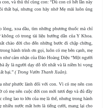
 con, và thủ thỉ cùng con: “Dù con có hết lần này
rồi thất bại, nhưng con hãy nhớ Mẹ mãi luôn ủng
 lòng, xoa dầu, tìm những phương thuốc mà chỉ
 không có trong tài liệu hướng dẫn của Y Khoa.
mắt chào đời cho đến những bước đi chập chững,
trong hành trình ơn gọi, luôn có mẹ bên cạnh, mẹ
 con như cảm nhận của Đào Hoàng Diệu “Một người
à ấy là người dạy dỗ tốt nhất và là niềm hi vọng
hất bại.”
( Trong Vườn Thanh Xuân)
.
tựa như phước lành đối với con. Vì có mẹ nên con
ờ có mẹ nên cuộc đời con mới tươi đẹp và đủ đầy
c công lao to lớn của mẹ là thế, nhưng trong hành
 nhiều nước mắt hơn là tiếng cười, mang lại cho