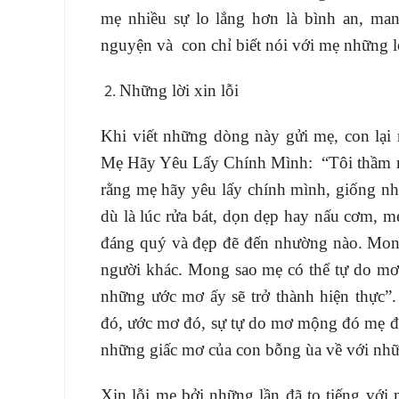
mẹ nhiều sự lo lắng hơn là bình an, ma
nguyện và con chỉ biết nói với mẹ những l
Những lời xin lỗi
Khi viết những dòng này gửi mẹ, con lại
Mẹ Hãy Yêu Lấy Chính Mình: “Tôi thầm n
rằng mẹ hãy yêu lấy chính mình, giống nh
dù là lúc rửa bát, dọn dẹp hay nấu cơm, m
đáng quý và đẹp đẽ đến nhường nào. Mon
người khác. Mong sao mẹ có thể tự do mơ
những ước mơ ấy sẽ trở thành hiện thực”. 
đó, ước mơ đó, sự tự do mơ mộng đó mẹ đ
những giấc mơ của con bỗng ùa về với nhữn
Xin lỗi mẹ bởi những lần đã to tiếng với