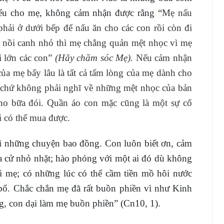
hiểu cho mẹ, không cảm nhận được rằng
“
Mẹ nấu
hải ở dưới bếp để nấu ăn cho các con rồi còn đi
 nồi canh nhỏ thì mẹ chẳng quản mệt nhọc vì mẹ
i lớn các con”
(Hãy chăm sóc Mẹ).
Nếu cảm nhận
ủa mẹ bấy lâu là tất cả tấm lòng của mẹ dành cho
 chứ không phải nghĩ về những mệt nhọc của bản
 no bữa đói. Quần áo con mặc cũng là một sự cố
i có thể mua được.
ì những chuyện bao đồng. Con luôn biết ơn, cảm
ĩa cử nhỏ nhặt; hào phóng với một ai đó dù không
ới mẹ; có những lúc có thể cầm tiền mồ hôi nước
bổ. Chắc chắn mẹ đã rất buồn phiền vì như Kinh
, con dại làm mẹ buồn phiền” (Cn10, 1).