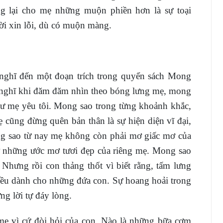
ng lại cho mẹ những muộn phiền hơn là sự toại
ời xin lỗi, dù có muộn màng.
 nghĩ đến một đoạn trích trong quyển sách Mong
ghĩ khi đăm đăm nhìn theo bóng lưng mẹ, mong
ư mẹ yêu tôi. Mong sao trong từng khoảnh khắc,
ẹ cũng đừng quên bản thân là sự hiện diện vĩ đại,
g sao từ nay mẹ không còn phải mơ giấc mơ của
 những ước mơ tươi đẹp của riêng mẹ. Mong sao
Nhưng rồi con thảng thốt vì biết rằng, tấm lưng
ều dành cho những đứa con. Sự hoang hoải trong
g lời tự đáy lòng.
 mẹ vì cứ đòi hỏi của con. Nào là những bữa cơm