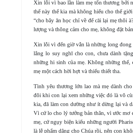
Xin lỗi vì bao lần làm mẹ tốn thương bởi 
thế này thế kia mà không hiểu cho thế giớ
“cho bây ăn học chỉ về để cãi lại mẹ thôi
lượng và thông cảm cho mẹ, không đặt bản
Xin lỗi vì đến giờ vẫn là những long đong 
lắng lo suy nghĩ cho con, chưa dành tặn
những hi sinh của mẹ. Không những thế, 
mẹ một cách hời hợt và thiếu thiết tha.
Tình yêu thương lớn lao mà mẹ dành cho c
đôi khi con lại xem những việc đó là vô c
kia, đã làm con dường như ít dừng lại và 
Vì cứ lo cho lý tưởng bản thân, vì ước mơ
mẹ, cứ ngụy biện kiểu những người Pharis
là lễ phẩm dâng cho Chúa rồi, nên con khô