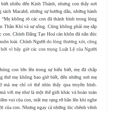
 biết nhiều đến Kinh Thánh, nhưng con thấy nơi
ng sách Macabê, những sự hướng dẫn, những hành
 “Mẹ không rõ các con đã thành hình trong lòng
on Thần Khí và sự sống. Cũng không phải mẹ sắp
các con. Chính Đấng Tạo Hoá càn khôn đã nắn đúc
 muôn loài. Chính Người
do lòng thương xót, cũng
g, bởi vì bây giờ các con trọng Luật Lệ của Người
ng con lớn lên trong sự hiểu biết, mẹ đã chấp
g thứ mẹ không bao giờ biết, đến những nơi mẹ
ứ mà mẹ chỉ có thể nhìn thấy qua truyền hình.
mà với mẹ như là một thế giới khác và hoàn toàn
ềm vui của con, mắt mẹ rạng rỡ hẳn lên khi nghe
ời của con. Nhưng ngay cả những lúc chênh vênh