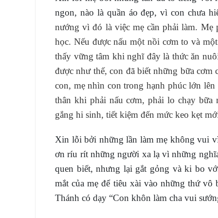
ngon, nào là quần áo đẹp, vì con chưa 
nướng vì đó là việc mẹ cần phải làm. Mẹ p
học. Nếu được nấu một nồi cơm to và một
thấy vững tâm khi nghĩ đây là thức ăn nuô
được như thế, con đã biết những bữa cơm c
con, mẹ nhìn con trong hạnh phúc lớn lên
thân khi phải nấu cơm, phải lo chạy bữa
gắng hi sinh, tiết kiệm đến mức keo kẹt mớ
Xin lỗi bởi những lần làm mẹ không vui v
ơn ríu rít những người xa lạ vì những ngh
quen biết, nhưng lại gắt gỏng và ki bo v
mắt của mẹ để tiêu xài vào những thứ vô 
Thánh có dạy “Con khôn làm cha vui sướng