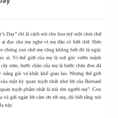
Day
r’s Day” chỉ là cách nói cho hoa mỹ một chút chứ
 ai đọc cho mẹ nghe vì mẹ đâu có biết chữ. Hơn
cho chúng con chứ mẹ cũng không biết đó là ngày
ho ai. Vì thế giới của mẹ là nơi góc vườn mảnh
 cây rơm, bước chân của mẹ là bước chân đon đá
 nắng gió và khắc khổ gian lao. Nhưng thế giới
a, của một kỳ quan tuyệt nhất như lời của Bernard
uan tuyệt phẩm nhất là trái tim người mẹ”. Con
a và gửi ngàn lời cảm ơn tới mẹ, dù biết rằng nói
la này.