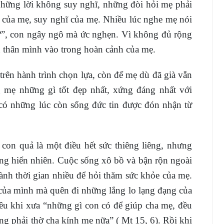
những lời không suy nghĩ, những đòi hỏi mẹ phải
i của mẹ, suy nghĩ của mẹ. Nhiều lúc nghe mẹ nói
 à?”, con ngây ngô mà ức nghẹn. Vì không đủ rộng
 thân mình vào trong hoàn cảnh của mẹ.
trên hành trình chọn lựa, còn để mẹ dù đã già vẫn
g mẹ những gì tốt đẹp nhất, xứng đáng nhất với
có những lúc còn sống đức tin được đón nhận từ
on quả là một điều hết sức thiêng liêng, nhưng
ùng hiển nhiên. Cuộc sống xô bồ và bận rộn ngoài
dành thời gian nhiều để hỏi thăm sức khỏe của mẹ.
 của mình mà quên đi những lắng lo lạng đạng của
êu khi xưa “những gì con có để giúp cha mẹ, đều
ng phải thờ cha kính mẹ nữa” ( Mt 15, 6). Rồi khi