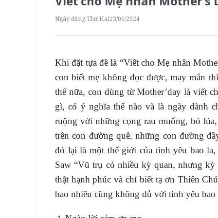
Viết cho Mẹ nhân Mother’s 
Ngày đăng:
Thứ Hai
13/05/2024
Khi đặt tựa đề là “Viết cho Mẹ nhân Mothe
con biết mẹ không đọc được, may mắn thì
thế nữa, con dùng từ Mother’day là viết 
gì, có ý nghĩa thế nào và là ngày dành c
ruộng với những cọng rau muống, bó lúa,
trên con đường quê, những con đường đầy
đó lại là một thế giới của tình yêu bao l
Saw “Vũ trụ có nhiều kỳ quan, nhưng kỳ q
thật hạnh phúc và chỉ biết tạ ơn Thiên Chú
bao nhiêu cũng không đủ với tình yêu bao 