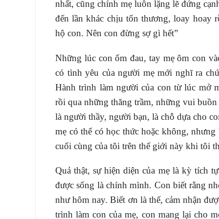
nhất, cũng chính mẹ luôn lặng lẽ đứng cạnh
đến lần khác chịu tổn thương, loay hoay 
hộ con. Nên con đừng sợ gì hết”
Những lúc con ốm đau, tay mẹ ôm con vào
có tình yêu của người mẹ mới nghĩ ra chứ
Hành trình làm người của con từ lúc mở 
rồi qua những thăng trầm, những vui buồn 
là người thầy, người bạn, là chỗ dựa cho
mẹ có thể có học thức hoặc không, nhưng b
cuối cùng của tôi trên thế giới này khi tôi t
Quả thật, sự hiện diện của mẹ là kỳ tích 
được sống là chính mình. Con biết rằng nh
như hôm nay. Biết ơn là thế, cảm nhận đượ
trình làm con của mẹ, con mang lại cho mẹ