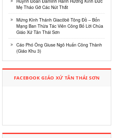
Huynh Đoàn Đaminh Hành Hương Kính Đức
Mẹ Tháo Gỡ Các Nút Thắt
Mừng Kính Thánh Giacôbê Tông Đồ – Bổn
Mạng Ban Thừa Tác Viên Công Bố Lời Chúa
Giáo Xứ Tân Thái Sơn
Cáo Phó Ông Giuse Ngô Huấn Công Thành
(Giáo Khu 3)
FACEBOOK GIÁO XỨ TÂN THÁI SƠN