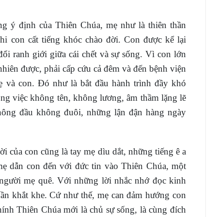
g ý định của Thiên Chúa, mẹ như là thiên thần
i con cất tiếng khóc chào đời. Con được kể lại
ổi ranh giới giữa cái chết và sự sống. Vì con lớn
nhiên được, phải cấp cứu cả đêm và đến bệnh viện
ẹ và con. Đó như là bắt đầu hành trình đầy khó
ng việc không tên, không lương, âm thầm lặng lẽ
không đầu không đuôi, những lận đận hàng ngày
i của con cũng là tay mẹ dìu dắt, những tiếng ê a
mẹ dẫn con đến với đức tin vào Thiên Chúa, một
t người mẹ quê. Với những lời nhắc nhớ đọc kinh
phần khắt khe. Cứ như thế, mẹ can đảm hướng con
chính Thiên Chúa mới là chủ sự sống, là cùng đích