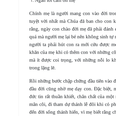
Ngàn lời cảm ơn mẹ
Chính mẹ là người mang con vào đời tron
tuyệt vời nhất mà Chúa đã ban cho con kh
rằng, ngày con chào đời mẹ đã phải đánh đ
quá mà người mẹ lại bé nên không sinh tự 
người ta phải hút con ra mới cứu được m
khăn của mẹ khi có thêm con với những cô
mà ít được coi trọng, với những nỗi lo 
trong lặng lẽ.
Rồi những bước chập chững đầu tiên vào đờ
đầu đời cũng nhờ mẹ dạy con. Đặc biệt, 
đức tin rất thuần khiết, chân chất của mộ
mân côi, đi tham dự thánh lễ đôi khi có 
đến đời sống thánh hiến, vì mẹ biết rằng 