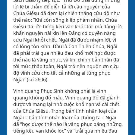
lời lẽ bi thảm để diễn tả lời cầu nguyện của
Chúa Giêsu đã đem lại chiến thắng cứu độ như
thế nào: “Khi còn sống kiếp phàm nhân, Chúa
Giêsu đã lớn tiếng kêu van khóc lóc mà dâng lời
khẩn nguyện nài xin lên Đấng có quyền năng
cứu Ngài khỏi chết. Ngài đã được nhậm lời, vì
có lòng tôn kính. Dầu là Con Thiên Chúa, Ngài
đã phải trải qua nhiều đau khổ mới học được
thế nào là vâng phục; và khi chính bản thân đã
tới mức thập toàn, Ngài trở nên nguồn ơn cứu
độ vĩnh cửu cho tất cả những ai tùng phục
Ngài” (số 2606).
Vinh quang Phục Sinh không phải là vinh
quang không đổ máu. Vinh quang đó đã giành
được và mang lại nhờ cuộc khổ nạn và cái chết
của Chúa Giêsu. Trong bản tính nhân loại của
Ngài – bản tính nhân loại của chúng ta – Ngài
đã “học được thế nào là vâng phục bằng những
tiếng kêu van khóc lóc” và “trải qua nhiều đau