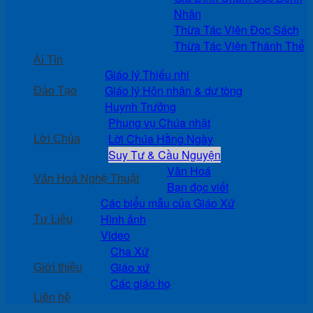
Nhân
Thừa Tác Viên Đọc Sách
Thừa Tác Viên Thánh Thể
Ái Tín
Giáo lý Thiếu nhi
Giáo lý Hôn nhân & dự tòng
Đào Tạo
Huynh Trưởng
Phụng vụ Chúa nhật
Lời Chúa Hằng Ngày
Lời Chúa
Suy Tư & Cầu Nguyện
Văn Hoá
Văn Hoá Nghệ Thuật
Bạn đọc viết
Các biểu mẫu của Giáo Xứ
Hình ảnh
Tư Liệu
Video
Cha Xứ
Giáo xứ
Giới thiệu
Các giáo họ
Liên hệ