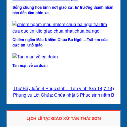
Sống chung hòa bình nơi giáo xứ: từ trưởng thành nhân
bản đến tầm nhìn xa
Chiêm ngắm Mầu Nhiệm Chúa Ba Ngôi – Trái tim của
đức tin Kitô giáo
Tản mạn về ca đoàn
Thứ Bảy tuần 4 Phục sinh – Tôn vinh (Ga 14,7-14)
Phụng vụ Lời Chúa: Chúa nhật 5 Phục sinh năm B
LỊCH LỄ TẠI GIÁO XỨ TÂN THÁI SƠN