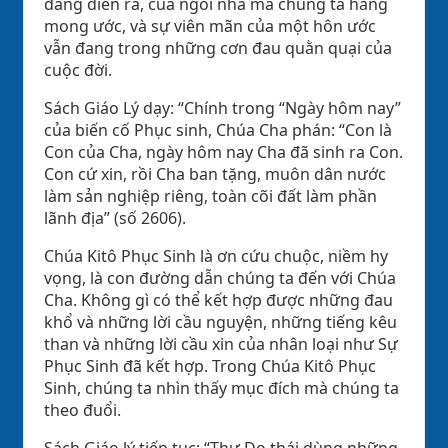
đang diễn ra, của ngôi nhà mà chúng ta hằng
mong ước, và sự viên mãn của một hôn ước
vẫn đang trong những cơn đau quằn quại của
cuộc đời.
Sách Giáo Lý dạy: “Chính trong “Ngày hôm nay”
của biến cố Phục sinh, Chúa Cha phán: “Con là
Con của Cha, ngày hôm nay Cha đã sinh ra Con.
Con cứ xin, rồi Cha ban tặng, muôn dân nước
làm sản nghiệp riêng, toàn cõi đất làm phần
lãnh địa” (số 2606).
Chúa Kitô Phục Sinh là ơn cứu chuộc, niềm hy
vọng, là con đường dẫn chúng ta đến với Chúa
Cha. Không gì có thể kết hợp được những đau
khổ và những lời cầu nguyện, những tiếng kêu
than và những lời cầu xin của nhân loại như Sự
Phục Sinh đã kết hợp. Trong Chúa Kitô Phục
Sinh, chúng ta nhìn thấy mục đích mà chúng ta
theo đuổi.
Sách Giáo lý tiếp tục: “Thư Do thái dùng những