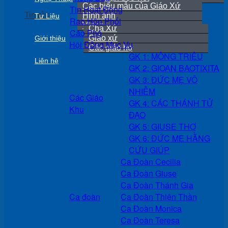
Các biểu mẫu của Giáo Xứ
Tin Hoạt Động
Tin tức
Hình ảnh
Tư Liệu
Rao Hôn Phối
Video
Cha Xứ
Cáo Phó
Giáo xứ
Giới thiệu
Hội Đồng Mục Vụ
Các giáo họ
GK 1: MÔNG TRIỆU
Liên hệ
GK 2: GIOAN BAOTIXITA
GK 3: ĐỨC MẸ VÔ
NHIỄM
Các Giáo
GK 4: CÁC THÁNH TỬ
Khu
ĐẠO
GK 5: GIUSE THỢ
GK 6: ĐỨC MẸ HẰNG
CỨU GIÚP
Ca Đoàn Cecilia
Ca Đoàn Giuse
Ca Đoàn Thánh Gia
Ca đoàn
Ca Đoàn Thiên Thần
Ca Đoàn Monica
Ca Đoàn Teresa