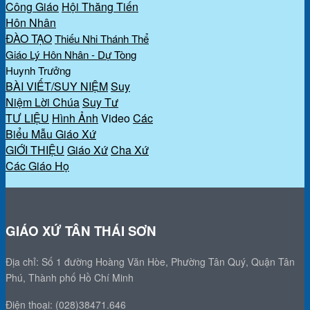
Công Giáo
Hội Thăng Tiến
Hôn Nhân
ĐÀO TẠO
Thiếu Nhi Thánh Thể
Giáo Lý Hôn Nhân - Dự Tòng
Huynh Trưởng
BÀI VIẾT/SUY NIỆM
Suy
Niệm Lời Chúa
Suy Tư
TƯ LIỆU
Hình Ảnh
Video
Các
Biểu Mẫu Giáo Xứ
GIỚI THIỆU
Giáo Xứ
Cha Xứ
Các Giáo Họ
GIÁO XỨ TÂN THÁI SƠN
Địa chỉ: Số 1 đường Hoàng Văn Hòe, Phường Tân Quý, Quận Tân
Phú, Thành phố Hồ Chí Minh
Điện thoại: (028)38471.646