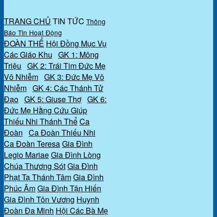
TRANG CHỦ
TIN TỨC
Thông
Báo
Tin Hoạt Động
ĐOÀN THỂ
Hội Đồng Mục Vụ
Các Giáo Khu
GK 1: Mông
Triệu
GK 2: Trái Tim Đức Mẹ
Vô Nhiễm
GK 3: Đức Mẹ Vô
Nhiễm
GK 4: Các Thánh Tử
Đạo
GK 5: Giuse Thợ
GK 6:
Đức Mẹ Hằng Cứu Giúp
Thiếu Nhi Thánh Thể
Ca
Đoàn
Ca Đoàn Thiếu Nhi
Ca Đoàn Teresa
Gia Đình
Legio Mariae
Gia Đình Lòng
Chúa Thương Sót
Gia Đình
Phạt Tạ Thánh Tâm
Gia Đình
Phúc Âm
Gia Đình Tận Hiến
Gia Đình Tôn Vương
Huynh
Đoàn Đa Minh
Hội Các Bà Mẹ