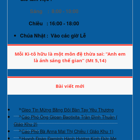
Sáng : 8:00 - 10:00
Chiều : 16:00 - 18:00
Chúa Nhật : Vào các giờ Lễ
Mỗi Ki-tô hữu là một môn đệ thừa sai: “Anh em
là ánh sáng thế gian” (Mt 5,14)
Bài viết mới
Gieo Tin Mừng Bằng Đôi Bàn Tay Yêu Thương
Cáo Phó Ông Gioan Baotixita Trần Đình Thuần (
Giáo Khu 2)
Cáo Phó Bà Anna Mai Thị Chiều ( Giáo Khu 1)
Huynh Đoàn Đaminh Hành Hương Kính Đức Mẹ