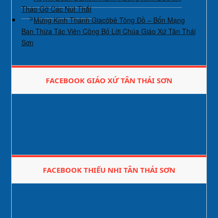
Tháo Gỡ Các Nút Thắt
Mừng Kính Thánh Giacôbê Tông Đồ – Bổn Mạng
Ban Thừa Tác Viên Công Bố Lời Chúa Giáo Xứ Tân Thái
Sơn
FACEBOOK GIÁO XỨ TÂN THÁI SƠN
FACEBOOK THIẾU NHI TÂN THÁI SƠN