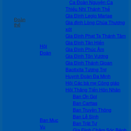
Ca Đoàn Nguyện Ca
Thiếu Nhi Thánh Thể
Gia Đình Legio Mariae
Đoàn
Gia đình Lòng Chúa Thương
thể
xót
Gia Đình Phạt Tạ Thánh Tâm
Gia Đình Tận Hiến
Hội
Gia Đình Phúc Âm
Đoàn
Gia Đình Tôn Vương
Gia Đình Thánh Gioan
Baotixita Tương Trợ
Huynh Đoàn Đa Minh
Hội Các bà mẹ Công giáo
Hội Thăng Tiến Hôn Nhân
Ban Ơn Gọi
Ban Caritas
Ban Truyền Thông
Ban Lễ Sinh
Ban Mục
Ban Trật Tự
Vụ
Gia Đình Chăm Sóc Bệnh