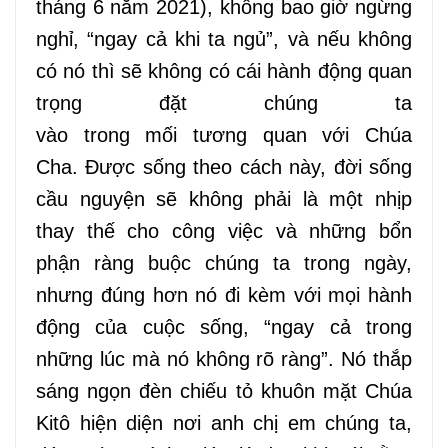
tháng 6 năm 2021), không bao giờ ngừng
nghỉ, “ngay cả khi ta ngủ”
,
và nếu không
có nó thì
sẽ không có cái
hành động quan
trọng đặt chúng ta
vào
trong
mối
tương
quan với Chúa
Cha.
Được s
ống theo cách này, đời sống
cầu nguyện
sẽ
không phải là một
nhịp
thay thế
cho công việc và những
bổn
phận ràng buộc
chúng ta trong ngày,
nhưng đúng hơn
nó
đi kèm với mọi hành
động của cuộc sống, “ngay cả trong
những
lúc
mà nó không rõ ràng”. Nó thắp
sáng ngọn đèn
chiếu tỏ khuôn mặt
Chúa
Kitô hiện diện nơi anh chị em chúng ta,