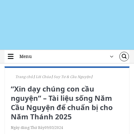
Skip
to
content
Menu
TRANG CHỦ
Trang chủ
/
Lời Chúa
/
Suy Tư & Cầu Nguyện
/
TIN TỨC
“Xin dạy chúng con cầu
ĐOÀN THỂ
nguyện” – Tài liệu sống Năm
ÁI TÍN
Cầu Nguyện để chuẩn bị cho
Năm Thánh 2025
ĐÀO TẠO
Ngày đăng:
Thứ Bảy
09/03/2024
LỜI CHÚA