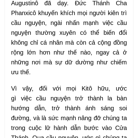
Augustinô đã dạy. Đức Thánh Cha
Phanxicô khuyến khích mọi người kiên trì
cầu nguyện,
ngài
nhấn mạnh việc cầu
nguyện
thường xuyên
có thể biến đổi
không chỉ
cá nhân
mà còn cả cộng đồng
rộng lớn hơn như thế nào, ngay cả ở
những nơi mà sự
dữ
dường như chiếm
ưu thế.
Vì vậy, đối với mọi Kitô hữu, ước
gì
việc
cầu nguyện
trở thành
la bàn
hướng dẫn,
trở thành
ánh sáng soi
đường
,
và
là
sức mạnh nâng đỡ chúng ta
trong cuộc
lữ
hành dẫn
bước vào
Cửa
Thánh. Qua cầu nguyện, ước gì chúng ta