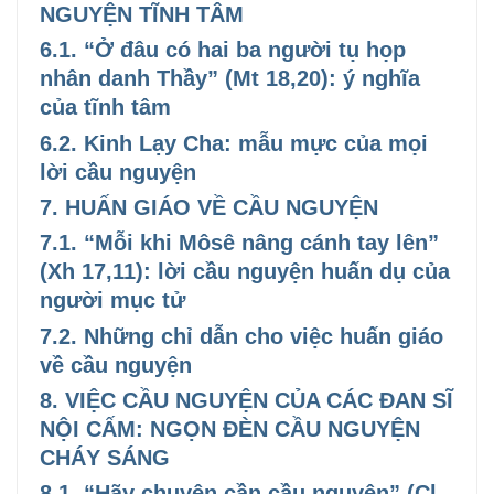
NGUYỆN TĨNH TÂM
6.1. “Ở đâu có hai ba người tụ họp
nhân danh Thầy” (Mt 18,20): ý nghĩa
của tĩnh tâm
6.2. Kinh Lạy Cha: mẫu mực của mọi
lời cầu nguyện
7. HUẤN GIÁO VỀ CẦU NGUYỆN
7.1. “Mỗi khi Môsê nâng cánh tay lên”
(Xh 17,11): lời cầu nguyện huấn dụ của
người mục tử
7.2. Những chỉ dẫn cho việc huấn giáo
về cầu nguyện
8. VIỆC CẦU NGUYỆN CỦA CÁC ĐAN SĨ
NỘI CẤM: NGỌN ĐÈN CẦU NGUYỆN
CHÁY SÁNG
8.1. “Hãy chuyên cần cầu nguyện” (Cl