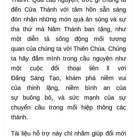
đến Cửa Thánh với tâm hồn sẵn sàng
đón nhận những món quà ân sủng và sự
tha thứ mà Năm Thánh ban tặng
,
như
một
diễn tả
sống động mối
tương
quan
của chúng ta với Thiên Chúa. Chúng
ta hãy đắm mình
trong
cầu nguyện
như
một
cuộc đối thoại liên
lỉ
với
Đấng
Sáng
Tạo, khám phá niềm vui
của
thinh
lặng,
niềm
bình an của
sự
buông
bỏ
,
và sức mạnh của sự
chuyển cầu trong
mối
hiệp thông các
thánh.
Tài liệu hỗ trợ
này chỉ nhằm giúp đổi mới