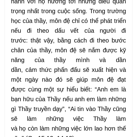
hành
với
họ
hướng
tới những điều quan
trọng nhất trong cuộc sống. Trong trường
học của thầy,
môn
đệ chỉ có thể phát triển
nếu đi theo dấu vết của người đi
trước:
thật vậy
, bằng cách đi theo bước
chân của thầy,
môn đệ
sẽ nắm
được
kỹ
năng của thầy mình và dần
dần,
cảm
thức
phấn đấu
sẽ xuất hiện và
một ngày nào đó sẽ giúp
môn đệ
đạt
được
cùng một sự hiểu biết
: “
Anh em
là
bạn
hữu
của
Thầy
nếu
anh em
làm những
gì
Thầy truyền dạy
”, “
Ai
tin vào
Thầy
cũng
sẽ làm những việc
Thầy
làm
và
họ
còn
làm những việc lớn lao hơn thế