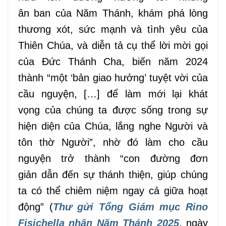
ân
ban
của Năm Thánh, khám phá lòng
thương xót, sức mạnh và tình yêu của
Thiên Chúa,
và diễn tả
cụ thể lời mời gọi
của Đức Thánh Cha, biến năm 2024
thành
“
một
‘
bản giao hưởng
’ tuyệt vời
của
cầu nguyện, […] để
làm
mới
lại khát
vọng
của chúng ta được
sống trong
sự
hiện diện của Chúa, lắng nghe Người và
tôn thờ Người”,
nhờ
đó
làm cho
cầu
nguyện
trở
thành “con đường
đơn
giản
dẫn đến sự thánh thiện, giúp chúng
ta có thể chiêm niệm ngay cả giữa hoạt
động” (
Thư gửi
Tổng Giám mục
Rino
Fisichella nhân Năm Thánh 2025
, ngày