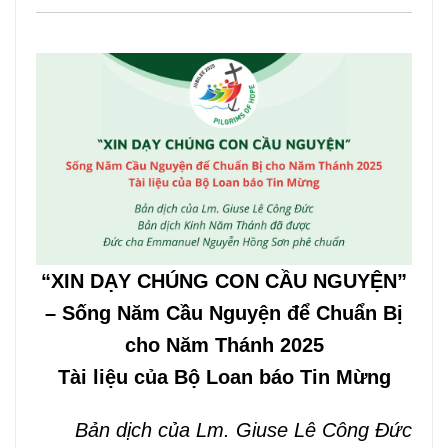
VĂN HOÁ NGHỆ THUẬT
TƯ LIỆU
GIỚI THIỆU
LIÊN HỆ
“
XIN DẠY CHÚNG CON CẦU NGUYỆN”
– Sống Năm Cầu Nguyện để Chuẩn Bị
cho Năm Thánh 2025
Tài liệu của Bộ Loan báo Tin Mừng
Bản dịch của Lm.
Giuse
Lê Công Đức