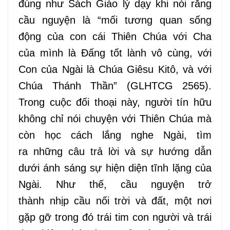
đúng như Sách Giáo lý dạy khi nói rằng
cầu nguyện là “mối
tương
quan sống
động của con cái Thiên Chúa với Cha
của
mình
là Đấng
tốt
lành vô
cùng
, với
Con của
Ngài là Chúa Giêsu
Kitô
,
và với
Chúa Thánh Thần” (
G
L
HT
CG 2565).
Trong cuộc đối thoại này, người tín hữu
không chỉ nói chuyện với Thiên Chúa mà
còn học cách lắng nghe Ngài, tìm
ra
những
câu trả lời và sự hướng dẫn
dưới ánh sáng sự hiện diện
tĩnh
lặng của
Ngài. Như thế, cầu nguyện trở
thành
nhịp
cầu nối trời và đất, một nơi
gặp gỡ
trong đó
trái tim con người và trái