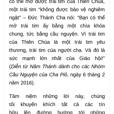
có thể mở được trái tim của Thiên Chúa,
một trái tim “không được bảo vệ nghiêm
ngặt” – Đức Thánh Cha
nói: “Bạn có thể
mở
trái tim ấy
bằng một chìa khóa
chung,
tức bằng
cầu nguyện. Vì
trái tim
của Thiên Chúa
là
một
trái tim yêu
thương, trái tim của người cha. Và đó là
sức mạnh lớn nhất của Giáo hội!”
(
Diễn
từ
Năm Thánh dành cho các Nhóm
Cầu Nguyện của Cha Pi
ô
, ngày 6 tháng 2
năm 2016).
Tâm niệm
những lời này, chúng
t
ôi
khuyến khích tất cả các tín
hữu
lên
đường hướng tới những