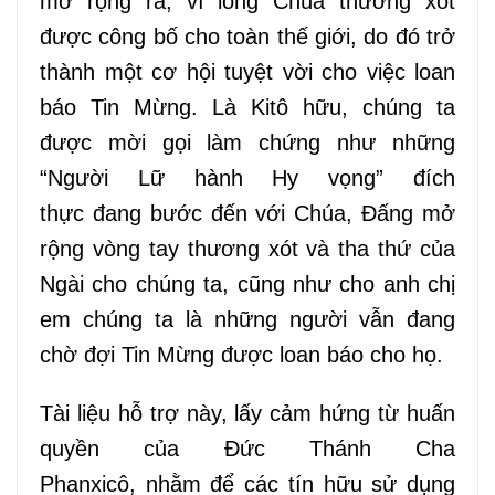
mở
rộng
ra,
vì
lòng
Chúa
thương xót
được
công bố
cho toàn thế giới, do đó trở
thành một cơ hội tuyệt vời cho việc
loan
báo Tin Mừng
. Là Kitô hữu, chúng ta
được mời gọi làm chứng như những
“Người
Lữ hành
Hy vọng” đích
thực
đang
bước
đến với
Chúa, Đấng mở
rộng vòng tay thương xót và tha thứ của
Ng
à
i cho chúng ta, cũng như cho anh chị
em chúng ta
là
những người vẫn đang
chờ đợi Tin Mừng được loan báo cho họ.
Tài liệu hỗ
trợ này, lấy cảm hứng từ huấn
quyền của Đức Thánh Cha
Phanxicô,
nhằm để
các tín hữu sử dụng