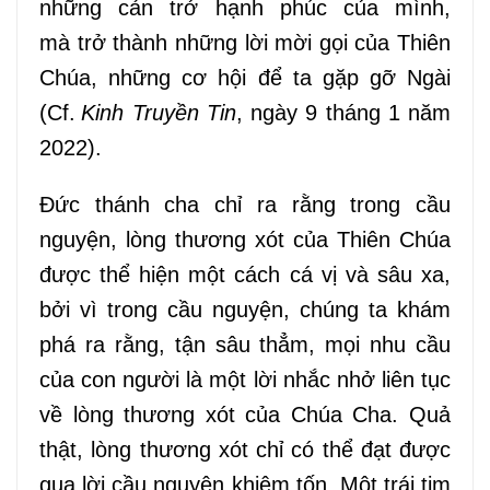
những
cản
trở hạnh phúc của
mình
,
mà
trở thành
những lời mời gọi
của
Thiên
Chúa, những
cơ hội để
ta gặp gỡ Ngài
(Cf.
Kinh Truyền Tin
, ngày 9 tháng 1 năm
2022).
Đức thánh cha chỉ ra rằng trong cầu
nguyện, lòng thương xót của Thiên Chúa
được thể hiện một cách
cá vị và
sâu
xa
,
bởi vì trong cầu nguyện, chúng ta khám
phá ra rằng,
tận sâu thẳm
, mọi nhu cầu
của con người là một lời nhắc nhở liên tục
về lòng thương xót của Chúa Cha.
Quả
thật
, lòng thương xót chỉ có thể đạt được
qua lời cầu nguyện khiêm tốn. Một trái tim