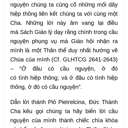
nguyện chúng ta củng cố những mối dây
hiệp thông
liên
kết chúng ta với cùng một
Cha. Những lời này
âm vang
lại
điều
mà
Sách Giáo lý dạy rằng chính trong cầu
nguyện phụng vụ mà Giáo hội nhận ra
mình là một Thân thể duy nhất hướng về
Chúa của mình (Cf.
GLHTCG
2641-2643)
– “Ở đâu có cầu nguyện, ở đó
có
tình
hiệp thông; và ở đâu có tình hiệp
thông, ở đó có cầu nguyện”.
Dẫn
lời
t
hánh Pi
ô
Pietrelcina, Đức Thánh
Cha
kêu gọi chúng ta hãy biến lời cầu
nguyện của mình thành chiếc chìa khóa