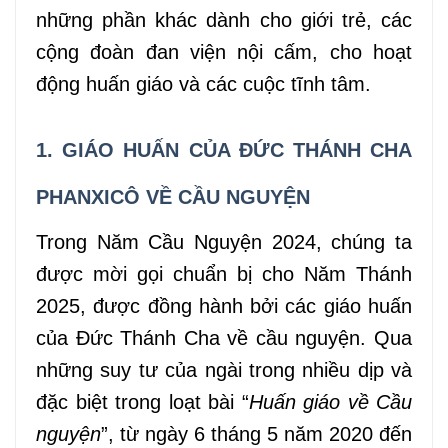
những phần khác dành cho giới trẻ, các
cộng đoàn
đan
viện
nội cấm
,
cho hoạt
động huấn giáo
và
các cuộc
tĩnh tâm.
1. GIÁO HUẤN CỦA ĐỨC THÁNH CHA
PHANXICÔ VỀ CẦU NGUYỆN
Trong Năm Cầu Nguyện 2024, chúng ta
được mời gọi chuẩn bị cho Năm Thánh
2025,
được đồng hành bởi các
giáo huấn
của Đức Thánh Cha về cầu nguyện. Qua
những suy tư của
ngài
trong nhiều dịp và
đặc biệt trong
loạt bài
“
Huấn g
iáo về Cầu
nguyện
”, từ ngày 6 tháng 5 năm 2020 đến