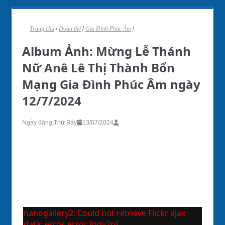
Trang chủ
/
Đoàn thể
/
Gia Đình Phúc Âm
/
Album Ảnh: Mừng Lễ Thánh
Nữ Anê Lê Thị Thành Bổn
Mạng Gia Đình Phúc Âm ngày
12/7/2024
Ngày đăng:
Thứ Bảy
13/07/2024
nanogallery2: Could not retrieve Flickr ajax
data: error, error [ngy2p]