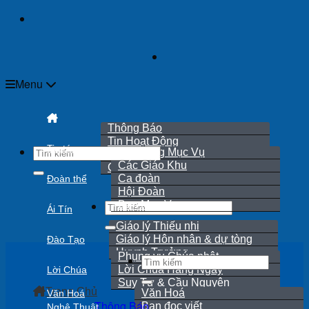
Skip
to
content
Menu
Thông Báo
Tin Hoạt Động
Tin tức
Hội Đồng Mục Vụ
Rao Hôn Phối
Các Giáo Khu
Cáo Phó
Ca đoàn
Đoàn thể
Hội Đoàn
Ban Mục Vụ
Ái Tín
Giáo lý Thiếu nhi
Giáo lý Hôn nhân & dự tòng
Đào Tạo
Huynh Trưởng
Phụng vụ Chúa nhật
Lời Chúa Hằng Ngày
Lời Chúa
Suy Tư & Cầu Nguyện
Trang Chủ
Văn Hoá
Văn Hoá
Thông Báo
Bạn đọc viết
Nghệ Thuật