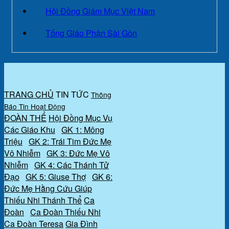
Hội Đồng Giám Mục Việt Nam
Tống Giáo Phận Sài Gòn
TRANG CHỦ
TIN TỨC
Thông
Báo
Tin Hoạt Động
ĐOÀN THỂ
Hội Đồng Mục Vụ
Các Giáo Khu
GK 1: Mông
Triệu
GK 2: Trái Tim Đức Mẹ
Vô Nhiễm
GK 3: Đức Mẹ Vô
Nhiễm
GK 4: Các Thánh Tử
Đạo
GK 5: Giuse Thợ
GK 6:
Đức Mẹ Hằng Cứu Giúp
Thiếu Nhi Thánh Thể
Ca
Đoàn
Ca Đoàn Thiếu Nhi
Ca Đoàn Teresa
Gia Đình