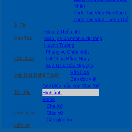
Nhân
Thừa Tác Viên Đọc Sách
Thừa Tác Viên Thánh Thể
Ái Tín
Giáo lý Thiếu nhi
Giáo lý Hôn nhân & dự tòng
Đào Tạo
Huynh Trưởng
Phụng vụ Chúa nhật
Lời Chúa Hằng Ngày
Lời Chúa
Suy Tư & Cầu Nguyện
Văn Hoá
Văn Hoá Nghệ Thuật
Bạn đọc viết
Các biểu mẫu của Giáo Xứ
Hình ảnh
Tư Liệu
Video
Cha Xứ
Giáo xứ
Giới thiệu
Các giáo họ
Liên hệ