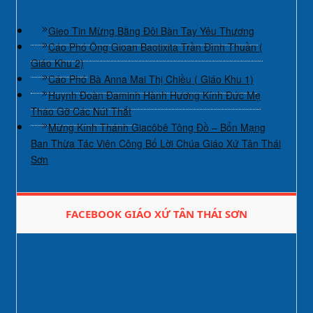
Gieo Tin Mừng Bằng Đôi Bàn Tay Yêu Thương
Cáo Phó Ông Gioan Baotixita Trần Đình Thuần (
Giáo Khu 2)
Cáo Phó Bà Anna Mai Thị Chiều ( Giáo Khu 1)
Huynh Đoàn Đaminh Hành Hương Kính Đức Mẹ
Tháo Gỡ Các Nút Thắt
Mừng Kính Thánh Giacôbê Tông Đồ – Bổn Mạng
Ban Thừa Tác Viên Công Bố Lời Chúa Giáo Xứ Tân Thái
Sơn
FACEBOOK GIÁO XỨ TÂN THÁI SƠN