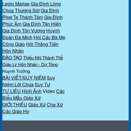
Legio Mariae
Gia Đình Lòng
Chúa Thương Sót
Gia Đình
Phạt Tạ Thánh Tâm
Gia Đình
Phúc Âm
Gia Đình Tận Hiến
Gia Đình Tôn Vương
Huynh
Đoàn Đa Minh
Hội Các Bà Mẹ
Công Giáo
Hội Thăng Tiến
Hôn Nhân
ĐÀO TẠO
Thiếu Nhi Thánh Thể
Giáo Lý Hôn Nhân - Dự Tòng
Huynh Trưởng
BÀI VIẾT/SUY NIỆM
Suy
Niệm Lời Chúa
Suy Tư
TƯ LIỆU
Hình Ảnh
Video
Các
Biểu Mẫu Giáo Xứ
GIỚI THIỆU
Giáo Xứ
Cha Xứ
Các Giáo Họ