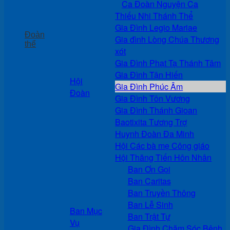
Ca Đoàn Nguyện Ca
Thiếu Nhi Thánh Thể
Gia Đình Legio Mariae
Đoàn
Gia đình Lòng Chúa Thương
thể
xót
Gia Đình Phạt Tạ Thánh Tâm
Gia Đình Tận Hiến
Hội
Gia Đình Phúc Âm
Đoàn
Gia Đình Tôn Vương
Gia Đình Thánh Gioan
Baotixita Tương Trợ
Huynh Đoàn Đa Minh
Hội Các bà mẹ Công giáo
Hội Thăng Tiến Hôn Nhân
Ban Ơn Gọi
Ban Caritas
Ban Truyền Thông
Ban Lễ Sinh
Ban Mục
Ban Trật Tự
Vụ
Gia Đình Chăm Sóc Bệnh