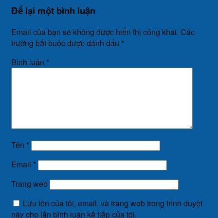
Để lại một bình luận
Email của bạn sẽ không được hiển thị công khai.
Các
trường bắt buộc được đánh dấu
*
Bình luận
*
Tên
*
Email
*
Trang web
Lưu tên của tôi, email, và trang web trong trình duyệt
này cho lần bình luận kế tiếp của tôi.