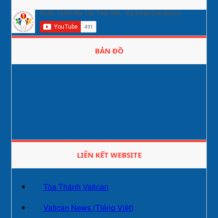
BẢN ĐỒ
LIÊN KẾT WEBSITE
Tòa Thánh Vatican
Vatican News (Tiếng Việt)