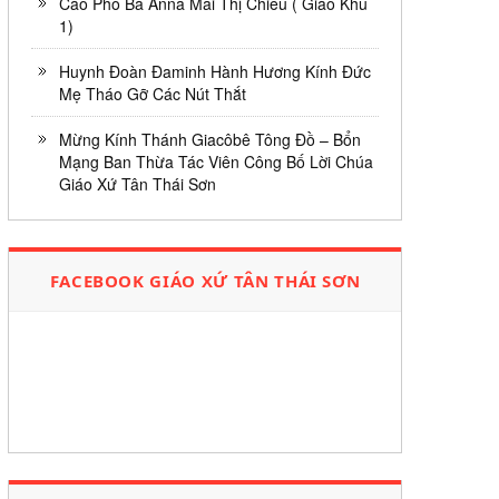
Cáo Phó Bà Anna Mai Thị Chiều ( Giáo Khu
1)
Huynh Đoàn Đaminh Hành Hương Kính Đức
Mẹ Tháo Gỡ Các Nút Thắt
Mừng Kính Thánh Giacôbê Tông Đồ – Bổn
Mạng Ban Thừa Tác Viên Công Bố Lời Chúa
Giáo Xứ Tân Thái Sơn
FACEBOOK GIÁO XỨ TÂN THÁI SƠN