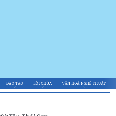
ĐÀO TẠO
LỜI CHÚA
VĂN HOÁ NGHỆ THUẬT