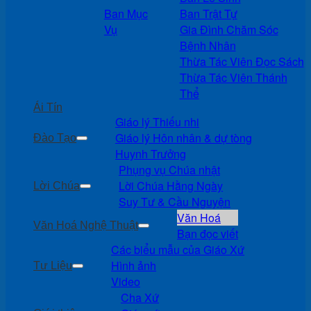
Ban Mục
Ban Trật Tự
Vụ
Gia Đình Chăm Sóc
Bệnh Nhân
Thừa Tác Viên Đọc Sách
Thừa Tác Viên Thánh
Thể
Ái Tín
Giáo lý Thiếu nhi
Giáo lý Hôn nhân & dự tòng
Đào Tạo
Huynh Trưởng
Phụng vụ Chúa nhật
Lời Chúa Hằng Ngày
Lời Chúa
Suy Tư & Cầu Nguyện
Văn Hoá
Văn Hoá Nghệ Thuật
Bạn đọc viết
Các biểu mẫu của Giáo Xứ
Hình ảnh
Tư Liệu
Video
Cha Xứ