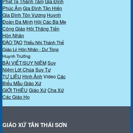
Phạt Tạ Thánh Tâm
Gia Đình
Phúc Âm
Gia Đình Tận Hiến
Gia Đình Tôn Vương
Huynh
Đoàn Đa Minh
Hội Các Bà Mẹ
Công Giáo
Hội Thăng Tiến
Hôn Nhân
ĐÀO TẠO
Thiếu Nhi Thánh Thể
Giáo Lý Hôn Nhân - Dự Tòng
Huynh Trưởng
BÀI VIẾT/SUY NIỆM
Suy
Niệm Lời Chúa
Suy Tư
TƯ LIỆU
Hình Ảnh
Video
Các
Biểu Mẫu Giáo Xứ
GIỚI THIỆU
Giáo Xứ
Cha Xứ
Các Giáo Họ
GIÁO XỨ TÂN THÁI SƠN