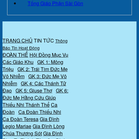
Tống Giáo Phận Sài Gòn
TRANG CHỦ
TIN TỨC
Thông
Báo
Tin Hoạt Động
ĐOÀN THỂ
Hội Đồng Mục Vụ
Các Giáo Khu
GK 1: Mông
Triệu
GK 2: Trái Tim Đức Mẹ
Vô Nhiễm
GK 3: Đức Mẹ Vô
Nhiễm
GK 4: Các Thánh Tử
Đạo
GK 5: Giuse Thợ
GK 6:
Đức Mẹ Hằng Cứu Giúp
Thiếu Nhi Thánh Thể
Ca
Đoàn
Ca Đoàn Thiếu Nhi
Ca Đoàn Teresa
Gia Đình
Legio Mariae
Gia Đình Lòng
Chúa Thương Sót
Gia Đình