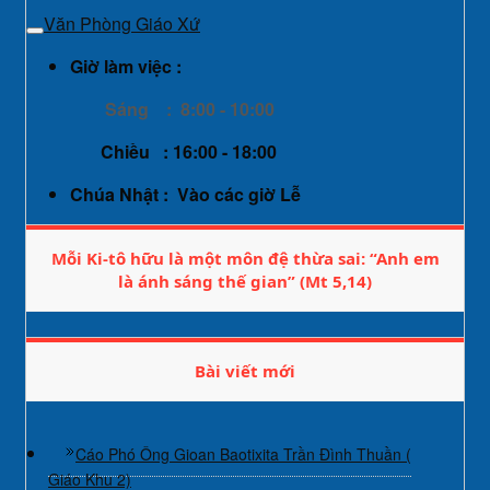
Văn Phòng Giáo Xứ
Giờ làm việc :
Sáng : 8:00 - 10:00
Chiều : 16:00 - 18:00
Chúa Nhật : Vào các giờ Lễ
Mỗi Ki-tô hữu là một môn đệ thừa sai: “Anh em
là ánh sáng thế gian” (Mt 5,14)
Bài viết mới
Cáo Phó Ông Gioan Baotixita Trần Đình Thuần (
Giáo Khu 2)