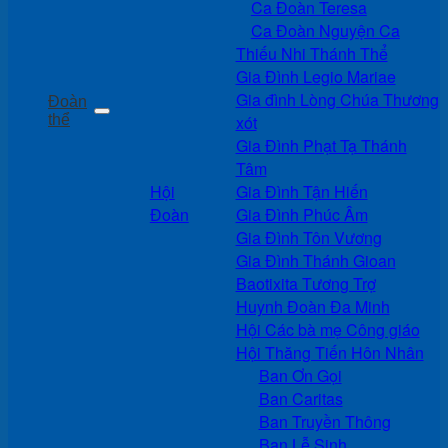
Ca Đoàn Teresa
Ca Đoàn Nguyện Ca
Thiếu Nhi Thánh Thể
Gia Đình Legio Mariae
Gia đình Lòng Chúa Thương
Đoàn
thể
xót
Gia Đình Phạt Tạ Thánh
Tâm
Hội
Gia Đình Tận Hiến
Đoàn
Gia Đình Phúc Âm
Gia Đình Tôn Vương
Gia Đình Thánh Gioan
Baotixita Tương Trợ
Huynh Đoàn Đa Minh
Hội Các bà mẹ Công giáo
Hội Thăng Tiến Hôn Nhân
Ban Ơn Gọi
Ban Caritas
Ban Truyền Thông
Ban Lễ Sinh