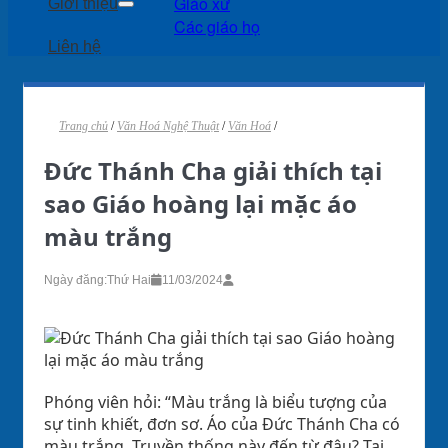
Giáo xứ
Giới thiệu
Các giáo họ
Liên hệ
Trang chủ
/
Văn Hoá Nghệ Thuật
/
Văn Hoá
/
Đức Thánh Cha giải thích tại
sao Giáo hoàng lại mặc áo
màu trắng
Ngày đăng:
Thứ Hai
11/03/2024
Phóng viên hỏi: “Màu trắng là biểu tượng của
sự tinh khiết, đơn sơ. Áo của Đức Thánh Cha có
màu trắng. Truyền thống này đến từ đâu? Tại