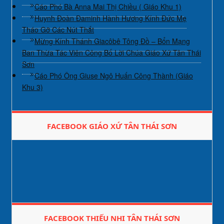
Cáo Phó Bà Anna Mai Thị Chiều ( Giáo Khu 1)
Huynh Đoàn Đaminh Hành Hương Kính Đức Mẹ
Tháo Gỡ Các Nút Thắt
Mừng Kính Thánh Giacôbê Tông Đồ – Bổn Mạng
Ban Thừa Tác Viên Công Bố Lời Chúa Giáo Xứ Tân Thái
Sơn
Cáo Phó Ông Giuse Ngô Huấn Công Thành (Giáo
Khu 3)
FACEBOOK GIÁO XỨ TÂN THÁI SƠN
FACEBOOK THIẾU NHI TÂN THÁI SƠN