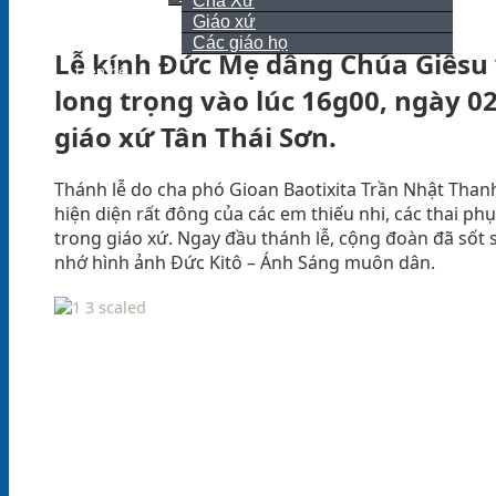
Cha Xứ
Giáo xứ
Giới thiệu
Các giáo họ
Lễ kính Đức Mẹ dâng Chúa Giêsu
Liên hệ
long trọng vào lúc 16g00, ngày 0
giáo xứ Tân Thái Sơn.
Thánh lễ do cha phó Gioan Baotixita Trần Nhật Thanh
hiện diện rất đông của các em thiếu nhi, các thai ph
trong giáo xứ. Ngay đầu thánh lễ, cộng đoàn đã sốt
nhớ hình ảnh Đức Kitô – Ánh Sáng muôn dân.